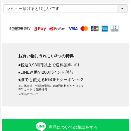
(
必
須
)
お買い物にうれしい3つの特典
●税込3,980円以上で送料無料 ※1
●LINE連携で200ポイント付与
●誰でも使える5%OFFクーポン ※2
※1.北海道・沖縄は別途1,100円送料がかかります
※2.カートに自動付与
→返品について
商品についての相談をする