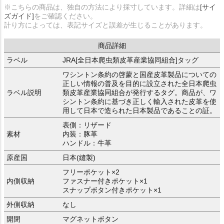
※こちらの商品は、独自の方法により採寸しています。詳細は
[サイ
ズガイド]
をご確認ください。
計り方によっては、表記サイズと誤差が生じることがあります。
商品詳細
ラベル
JRA[全日本爬虫類皮革産業協同組合]タッグ
ワシントン条約の啓蒙と国産皮革製品についての
正しい情報の普及を目的に設立された全日本爬虫
ラベル説明
類皮革産業協同組合が発行するタグ。商品が、ワ
シントン条約に基づき正しく輸入された皮革を使
用して日本で造られた日本製品であることの証。
表側：リザード
素材
内装：豚革
ハンドル：牛革
原産国
日本(縫製)
フリーポケット×2
内側収納
ファスナー付きポケット×1
スナップボタン付きポケット×1
外側収納
なし
開閉
マグネットボタン