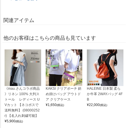
関連アイテム
他のお客様はこちらの商品も見ています
《mau.さんコラボ商品
KAKSI クリアポーチ 斜
HALEINE 日本製 柔ら
》リネン 100% 大判ス
め掛けバッグ アウトド
か牛革 2WAYバッグ 4F
トール レディース U
ア クリアケース
B
Vカット 【ネコポスで
¥
1,650
¥
22,000
(税込)
(税込)
送料無料】 (08000252
r) 【名入れ刺繍可能】
¥
5,900
(税込)