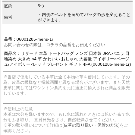
底鋲
5つ
・内側のベルトを留めてバッグの形を変えること
備考
ができます。
品番：06001285-mens-1r
お問い合わせの際は、コチラの品番をお伝えください
商品名：リザード 本革 トートバッグ メンズ 日本製 JRA バニラ 目
地染め 大きめ a4 革 かわいい おしゃれ 大容量 アイボリー×ベージ
ュ/アイボリー×レッド プレゼント ギフト 4FA (06001285-mens-1r)
※当店で使用している本革は全て本物の革を使用しています。その
為、皮革の模様など掲載画面と異なる場合がございます。また天然
皮革に関してはワシントン条約を元に適正に輸入された商品を販売
しています。
※使用上の注意
本革は水分を嫌いますので、もし水に濡れたときには乾いた布で水
分をふき取り、 直射日光をさけ、自然乾燥させてください。
※革の取り扱いについて詳細は
[皮革の取り扱い・保管の方法]
をご
確認ください。