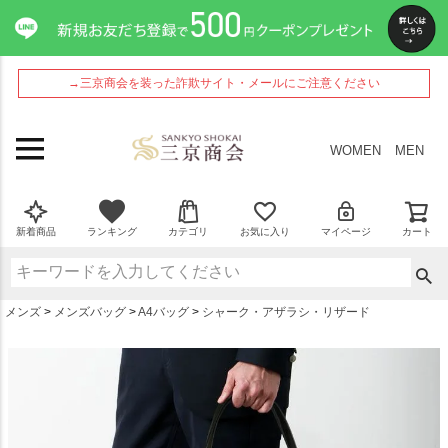
ペー
ジト
ップ
へ
→三京商会を装った詐欺サイト・メールにご注意ください
WOMEN
MEN
新着商品
ランキング
カテゴリ
お気に入り
マイページ
カート
メンズ
メンズバッグ
A4バッグ
シャーク・アザラシ・リザード