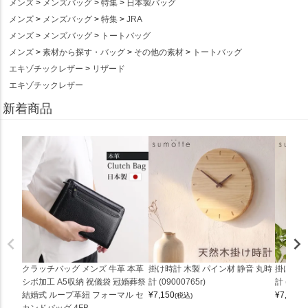
メンズ
メンズバッグ
特集
日本製バッグ
メンズ
メンズバッグ
特集
JRA
メンズ
メンズバッグ
トートバッグ
メンズ
素材から探す・バッグ
その他の素材
トートバッグ
エキゾチックレザー
リザード
エキゾチックレザー
新着商品
クラッチバッグ メンズ 牛革 本革
掛け時計 木製 パイン材 静音 丸時
掛け時計
シボ加工 A5収納 祝儀袋 冠婚葬祭
計 (09000765r)
計 (0900
結婚式 ループ革紐 フォーマル セ
¥
7,150
¥
7,150
(税込)
(
カンドバッグ 4FB