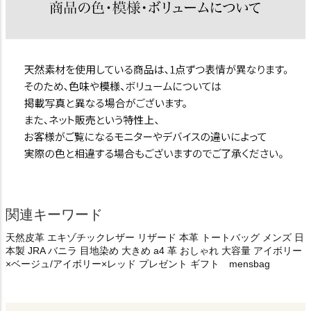
関連キーワード
天然皮革 エキゾチックレザー リザード 本革 トートバッグ メンズ 日
本製 JRA バニラ 目地染め 大きめ a4 革 おしゃれ 大容量 アイボリー
×ベージュ/アイボリー×レッド プレゼント ギフト mensbag