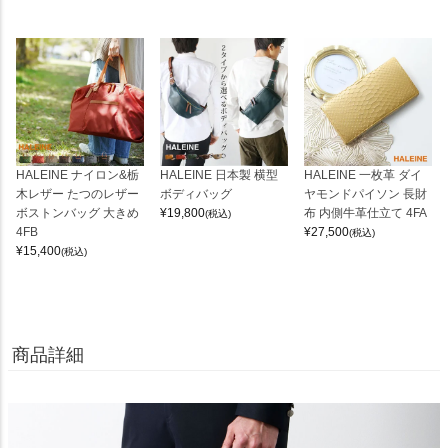
HALEINE ナイロン&栃
HALEINE 日本製 横型
HALEINE 一枚革 ダイ
木レザー たつのレザー
ボディバッグ
ヤモンドパイソン 長財
ボストンバッグ 大きめ
¥
19,800
布 内側牛革仕立て 4FA
(税込)
4FB
¥
27,500
(税込)
¥
15,400
(税込)
商品詳細