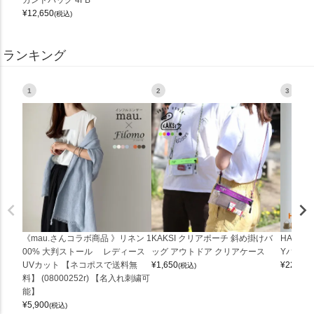
¥
12,650
(税込)
ランキング
1
2
3
《mau.さんコラボ商品 》リネン 1
KAKSI クリアポーチ 斜め掛けバ
HALEI
00% 大判ストール レディース
ッグ アウトドア クリアケース
Yバッグ 
UVカット 【ネコポスで送料無
¥
1,650
¥
22,000
(税込)
料】 (08000252r) 【名入れ刺繍可
能】
¥
5,900
(税込)