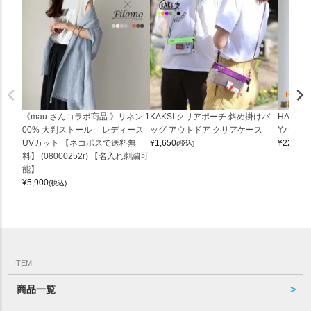
《mau.さんコラボ商品 》リネン 1
KAKSI クリアポーチ 斜め掛けバ
HALEI
00% 大判ストール レディース
ッグ アウトドア クリアケース
Yバッグ 
UVカット 【ネコポスで送料無
¥
1,650
¥
22,000
(税込)
料】 (08000252r) 【名入れ刺繍可
能】
¥
5,900
(税込)
ITEM
商品一覧