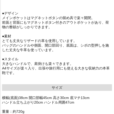
●デザイン
メインポケットはマグネットボタンの留め具で楽々開閉。
前面と背面にもマグネットボタン付きのアウトポケットがあり、荷
物の整頓がしっかりできます。
●素材
とても丈夫なリザードの革を使用しています。
バッグのハンドルや側面、開口部回り、底面は、シボの型押しを施
した丈夫な牛革を使っています。
●スタイル
大きなハンドルで、肩掛けも楽々できます。
A4サイズが楽々入り、出張や旅行用にも使える大きな収納力の本革
鞄です。
サイズ
横幅(底面)38cm 開口部幅45cm 高さ30cm 底マチ13cm
ハンドル立ち上がり20cm ハンドル周囲47cm
重量：約720g