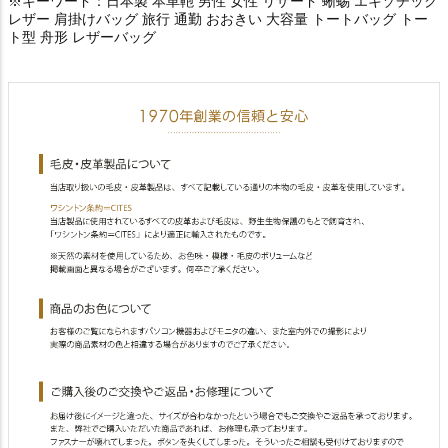
※キーワード：日本製 本革鞄 男性 女性 リザード 蜥蜴 エキゾチック
レザー 肩掛けバッグ 旅行 通勤 おおきい 大容量 トートバッグ トー
ト型 舟形 レザーバッグ