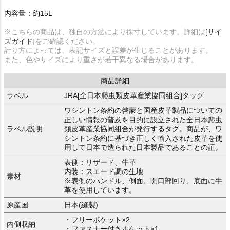
内容量：約15L
※こちらの商品は、独自の方法により採寸しています。詳細は
[サイ
ズガイド]
をご確認ください。
計り方によっては、表記サイズと誤差が生じることがあります。
また、色やサイズにより重さが若干異なる場合があります。
商品詳細
ラベル
JRA[全日本爬虫類皮革産業協同組合]タッグ
ワシントン条約の啓蒙と国産皮革製品についての
正しい情報の普及を目的に設立された全日本爬虫
ラベル説明
類皮革産業協同組合が発行するタグ。商品が、ワ
シントン条約に基づき正しく輸入された皮革を使
用して日本で造られた日本製品であることの証。
表側：リザード、牛革
内装：スエード調の生地
素材
※表側のハンドル、側面、開口部回り、底面に牛
革を使用しています。
原産国
日本(縫製)
・フリーポケット×2
内側収納
・ファスナー付きポケット×1