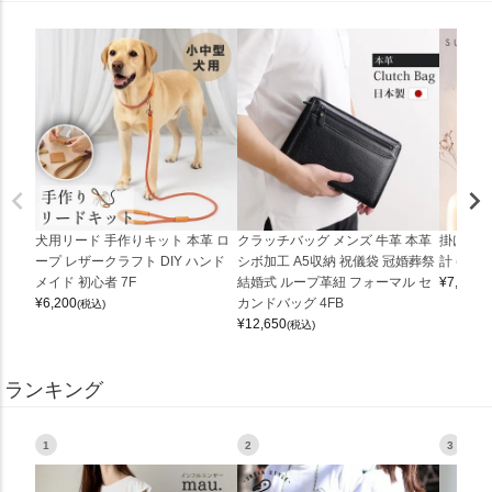
犬用リード 手作りキット 本革 ロ
クラッチバッグ メンズ 牛革 本革
掛け時計
ープ レザークラフト DIY ハンド
シボ加工 A5収納 祝儀袋 冠婚葬祭
計 (0900
メイド 初心者 7F
結婚式 ループ革紐 フォーマル セ
¥
7,150
(
¥
6,200
カンドバッグ 4FB
(税込)
¥
12,650
(税込)
ランキング
1
2
3