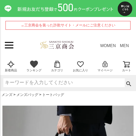
ペー
ジト
ップ
へ
→三京商会を装った詐欺サイト・メールにご注意ください
WOMEN
MEN
新着商品
ランキング
カテゴリ
お気に入り
マイページ
カート
メンズ
メンズバッグ
トートバッグ