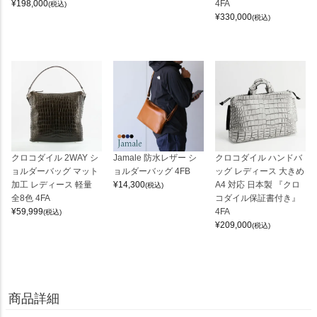
¥
198,000
4FA
(税込)
¥
330,000
(税込)
クロコダイル 2WAY シ
Jamale 防水レザー シ
クロコダイル ハンドバ
ョルダーバッグ マット
ョルダーバッグ 4FB
ッグ レディース 大きめ
加工 レディース 軽量
¥
14,300
A4 対応 日本製 『クロ
(税込)
全8色 4FA
コダイル保証書付き』
¥
59,999
4FA
(税込)
¥
209,000
(税込)
商品詳細