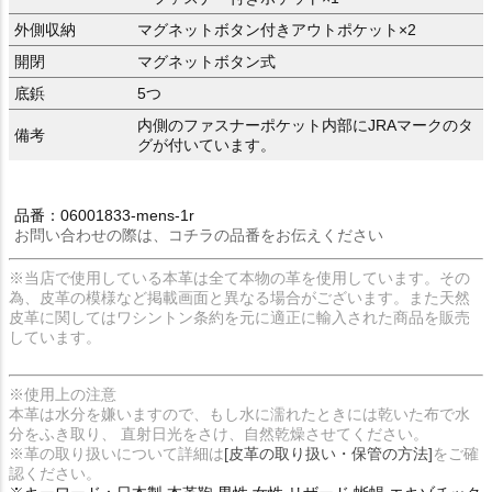
外側収納
マグネットボタン付きアウトポケット×2
開閉
マグネットボタン式
底鋲
5つ
内側のファスナーポケット内部にJRAマークのタ
備考
グが付いています。
品番：06001833-mens-1r
お問い合わせの際は、コチラの品番をお伝えください
※当店で使用している本革は全て本物の革を使用しています。その
為、皮革の模様など掲載画面と異なる場合がございます。また天然
皮革に関してはワシントン条約を元に適正に輸入された商品を販売
しています。
※使用上の注意
本革は水分を嫌いますので、もし水に濡れたときには乾いた布で水
分をふき取り、 直射日光をさけ、自然乾燥させてください。
※革の取り扱いについて詳細は
[皮革の取り扱い・保管の方法]
をご確
認ください。