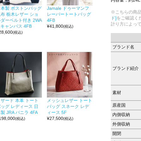
日本製 ボストンバッグ
Jamale ドゥーマンフ
※こちらの商
帆布 栃木レザー ショ
レーバートートバッグ
ド]
をご確認く
ルダーベルト付き 2WA
4FB
計り方によっ
 キャンバス 4FB
¥
41,800
(税込)
28,600
(税込)
ブランド名
ブランド紹介
素材
リザード 本革 トート
メッシュレザー トート
原産国
バッグ レディース 日
バッグ スネーク レデ
製 JRA バニラ 4FA
ィース 5F
内側収納
198,000
¥
27,500
(税込)
(税込)
外側収納
開閉