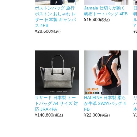
ボストンバッグ 旅行
Jamale 仕切りが動く
ボストン おしゃれ レ
帆布トートバッグ 4FB
ザー 日本製 キャンバ
¥
15,400
(税込)
ス 4FB
Y
¥
28,600
¥
(税込)
リザード 日本製 トー
HALEINE 日本製 柔ら
トバッグ A4 サイズ 対
か牛革 2WAYバッグ 4
応 JRA 4FA
FB
本
¥
140,800
¥
22,000
¥
(税込)
(税込)