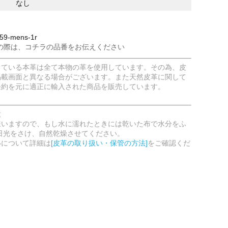
なし
9-mens-1r
の際は、コチラの品番をお伝えください
している本革は全て本物の革を使用しています。その為、皮
掲載画面と異なる場合がございます。また天然皮革に関して
条約を元に適正に輸入された商品を販売しています。
意
嫌いますので、もし水に濡れたときには乾いた布で水分をふ
日光をさけ、自然乾燥させてください。
いについて詳細は
[皮革の取り扱い・保管の方法]
をご確認くだ