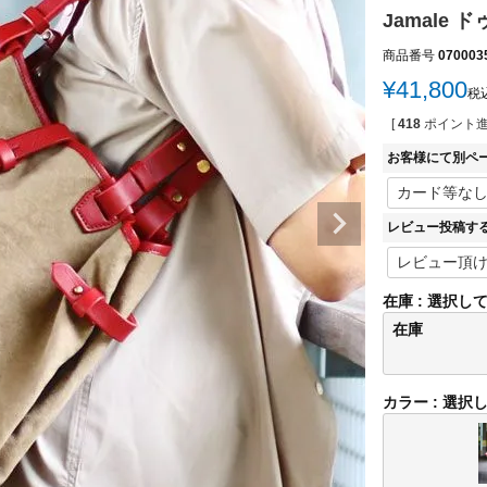
Jamale
商品番号
070003
¥
41,800
税
[
418
ポイント進
お客様にて別ペ
レビュー投稿す
在庫
選択し
在庫
カラー
選択