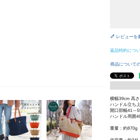
レビューを
返品特約につ
商品について
横幅39cm 高さ
ハンドル立ち上が
開口部幅41～5
ハンドル周囲40
重量：約870g
内容量：約24L