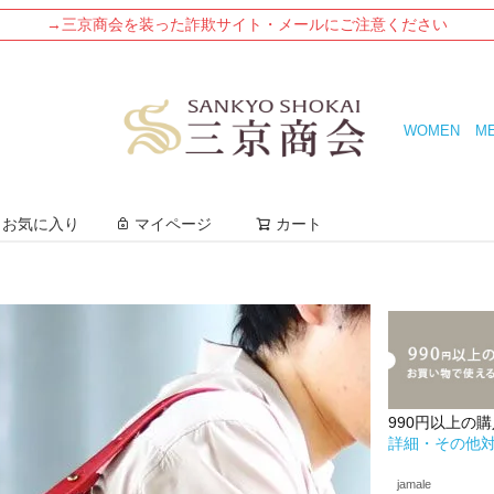
→三京商会を装った詐欺サイト・メールにご注意ください
WOMEN
M
検索
お気に入り
マイページ
カート
990円以上の
詳細・その他
jamale