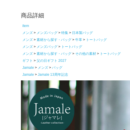
商品詳細
item
メンズ
メンズバッグ
特集
日本製バッグ
メンズ
素材から探す・バッグ
牛革
トートバッグ
メンズ
メンズバッグ
トートバッグ
メンズ
素材から探す・バッグ
その他の素材
トートバッグ
ギフト
父の日ギフト 2027
Jamale
メンズ
バッグ
Jamale
Jamale 13周年記念