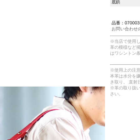
底鋲
品番：0700035
お問い合わせ
※当店で使用
革の模様など
はワシントン
※使用上の注
本革は水分を
き取り、 直射
※革の取り扱
さい。