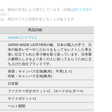
品は、独自の方法により採寸しています。詳細は
[サイズガイ
ださい。
ては、表記サイズと誤差が生じることがあります。
商品詳細
Jamale [ジャマレ]
JAPAN MADE LEATHERの略。日本の職人の手で、日
本の栃木レザーやこだわりをもってセレクトした革を
使い仕立てられた革小物を取り扱っています。日本製
の素晴らしさをより多くの人に知ってもらうために立
ち上げた自社ブランドです。
表側：キャンバス生地(帆布)、牛革(ヌメ)
内装：キャンバス生地(帆布)
日本製
ファスナー付きポケット×1、Iカードホルダー×1
サイドポケット×1
ベルト開閉