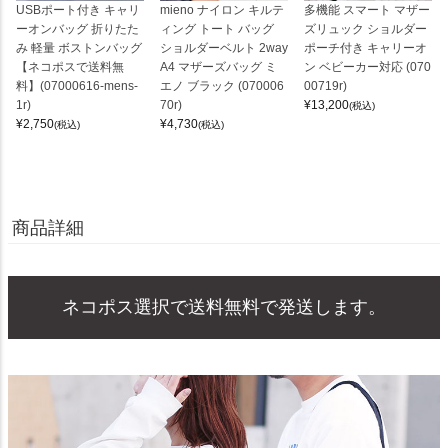
USBポート付き キャリ
mieno ナイロン キルテ
多機能 スマート マザー
ーオンバッグ 折りたた
ィング トート バッグ
ズリュック ショルダー
み 軽量 ボストンバッグ
ショルダーベルト 2way
ポーチ付き キャリーオ
【ネコポスで送料無
A4 マザーズバッグ ミ
ン ベビーカー対応 (070
料】(07000616-mens-
エノ ブラック (070006
00719r)
1r)
70r)
¥
13,200
(税込)
¥
2,750
¥
4,730
(税込)
(税込)
商品詳細
ネコポス選択で送料無料で発送します。