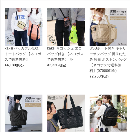
kaksi パッカブル仕様
kaksi サコッシュ エコ
USBポート付き キャリ
トートバッグ 【ネコポ
バッグ付き 【ネコポス
ーオンバッグ 折りたた
スで送料無料】
で送料無料】 7F
み 軽量 ボストンバッグ
¥
4,180
¥
2,320
【ネコポスで送料無
(税込)
(税込)
料】(07000616r)
¥
2,750
(税込)