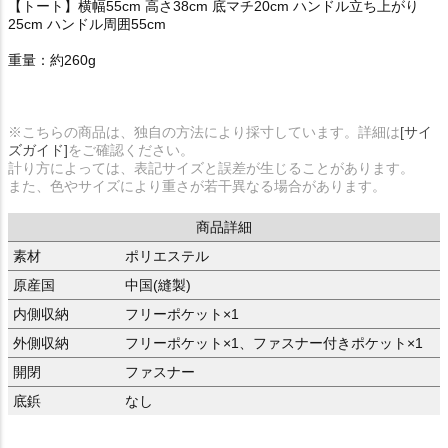
【トート】横幅55cm 高さ38cm 底マチ20cm ハンドル立ち上がり
25cm ハンドル周囲55cm
重量：約260g
※こちらの商品は、独自の方法により採寸しています。詳細は
[サイ
ズガイド]
をご確認ください。
計り方によっては、表記サイズと誤差が生じることがあります。
また、色やサイズにより重さが若干異なる場合があります。
商品詳細
素材
ポリエステル
原産国
中国(縫製)
内側収納
フリーポケット×1
外側収納
フリーポケット×1、ファスナー付きポケット×1
開閉
ファスナー
底鋲
なし