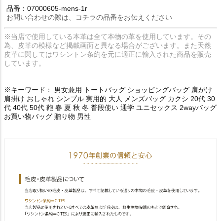
品番：07000605-mens-1r
お問い合わせの際は、コチラの品番をお伝えください
※当店で使用している本革は全て本物の革を使用しています。その
為、皮革の模様など掲載画面と異なる場合がございます。また天然
皮革に関してはワシントン条約を元に適正に輸入された商品を販売
しています。
※キーワード： 男女兼用 トートバッグ ショッピングバッグ 肩がけ
肩掛け おしゃれ シンプル 実用的 大人 メンズバッグ カクシ 20代 30
代 40代 50代 鞄 春 夏 秋 冬 普段使い 通学 ユニセックス 2wayバッグ
お買い物バッグ 贈り物 男性