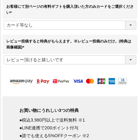
お客様にて別ページの有料ギフトを購入頂いた方のみカードをご選択くださ
い
(
必
須
)
レビュー投稿すると特典がもらえます。※レビュー投稿のみだけ。(特典は
画像確認)
(
必
須
)
お買い物にうれしい3つの特典
●税込3,980円以上で送料無料 ※1
●LINE連携で200ポイント付与
●誰でも使える5%OFFクーポン ※2