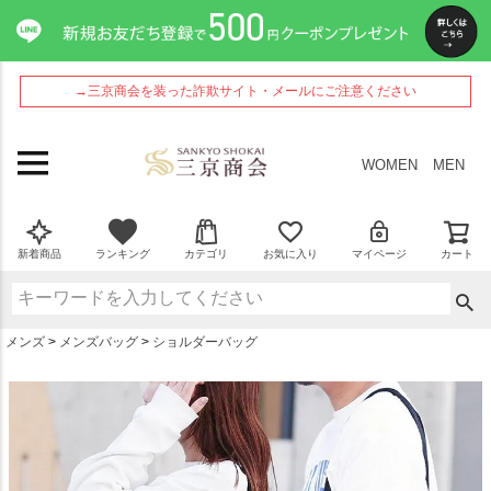
ペー
ジト
ップ
へ
→三京商会を装った詐欺サイト・メールにご注意ください
WOMEN
MEN
新着商品
ランキング
カテゴリ
お気に入り
マイページ
カート
メンズ
メンズバッグ
ショルダーバッグ