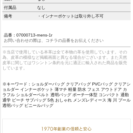
付属品
なし
備考
・インナーポケットは取り外し不可
品番：07000713-mens-1r
お問い合わせの際は、コチラの品番をお伝えください
※当店で使用している本革は全て本物の革を使用しています。その
為、皮革の模様など掲載画面と異なる場合がございます。また天然
皮革に関してはワシントン条約を元に適正に輸入された商品を販売
しています。
※キーワード：ショルダーバッグ クリアバッグ PVCバッグ クリアシ
ョルダー インナーポケット 薄マチ 軽量 防水 フェス アウトドア カ
ラフル ショルダーベルト 透明バッグ ポーチ一体型 コンパクト 通勤
通学 ビーチ サブバッグ 5色 おしゃれ メンズレディース 海 川 プール
透明バッグ ビニールバッグ