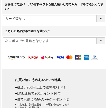
お客様にて別ページの有料ギフトを購入頂いた方のみカードをご選択くださ
い
(
必
須
)
こちらの商品はネコポスを選択で
(
必
須
)
お買い物にうれしい3つの特典
●税込3,980円以上で送料無料 ※1
●LINE連携で200ポイント付与
●誰でも使える5%OFFクーポン ※2
※1.北海道・沖縄は別途1,100円送料がかかります
※2.カートに自動付与