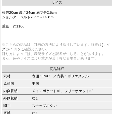
サイズ
横幅20cm 高さ24cm 底マチ2.5cm
ショルダーベルト70cm - 143cm
重量：約110g
※こちらの商品は、独自の方法により採寸しています。詳細は
[サイ
ズガイド]
をご確認ください。
計り方によっては、表記サイズと誤差が生じることがあります。
また、色やサイズにより重さが若干異なる場合があります。
商品詳細
素材
表側：PVC ／内装：ポリエステル
原産国
中国
内側収納
メインポケット×1、フリーポケット×2
外側収納
なし
開閉
スナップボタン
底鋲
なし