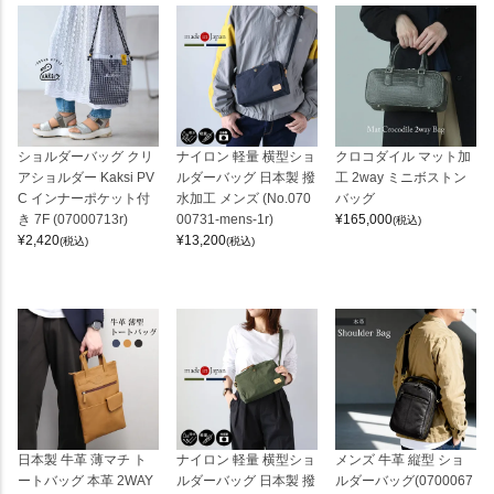
ショルダーバッグ クリ
ナイロン 軽量 横型ショ
クロコダイル マット加
アショルダー Kaksi PV
ルダーバッグ 日本製 撥
工 2way ミニボストン
C インナーポケット付
水加工 メンズ (No.070
バッグ
き 7F (07000713r)
00731-mens-1r)
¥
165,000
(税込)
¥
2,420
¥
13,200
(税込)
(税込)
日本製 牛革 薄マチ ト
ナイロン 軽量 横型ショ
メンズ 牛革 縦型 ショ
ートバッグ 本革 2WAY
ルダーバッグ 日本製 撥
ルダーバッグ(0700067