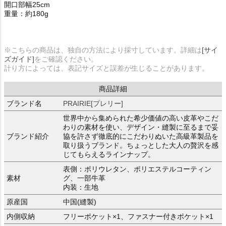
開口部幅25cm
重量：約180g
※こちらの商品は、独自の方法により採寸しています。詳細は
[サイ
ズガイド]
をご確認ください。
計り方によっては、表記サイズと誤差が生じることがあります。
商品詳細
ブランド名
PRAIRIE[プレリー]
世界中から集められた希少価値の高い皮革やこだ
わりの素材を使い、デザイン・縫製に至るまで妥
ブランド紹介
協を許さず徹底的にこだわりぬいた高級革製品を
取り扱うブランド。ちょっとした大人の贅沢を感
じてもらえるラインナップ。
表側：ポリウレタン、ポリエステルコーティン
素材
グ、一部牛革
内装：生地
原産国
中国(縫製)
内側収納
フリーポケット×1、ファスナー付きポケット×1