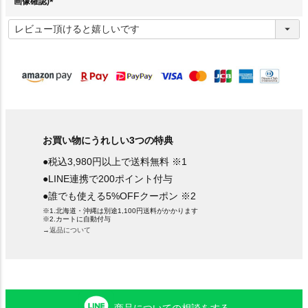
画像確認)
(
必
須
)
お買い物にうれしい3つの特典
●税込3,980円以上で送料無料 ※1
●LINE連携で200ポイント付与
●誰でも使える5%OFFクーポン ※2
※1.北海道・沖縄は別途1,100円送料がかかります
※2.カートに自動付与
→返品について
商品についての相談をする