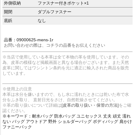
外側収納
ファスナー付きポケット×1
開閉
ダブルファスナー
底鋲
なし
品番：09000625-mens-1r
お問い合わせの際は、コチラの品番をお伝えください
※当店で使用している本革は全て本物の革を使用しています。その
為、皮革の模様など掲載画面と異なる場合がございます。また天然
皮革に関してはワシントン条約を元に適正に輸入された商品を販売
しています。
※使用上の注意
本革は水分を嫌いますので、もし水に濡れたときには乾いた布で水
分をふき取り、 直射日光をさけ、自然乾燥させてください。
※革の取り扱いについて詳細は
[皮革の取り扱い・保管の方法]
をご確
認ください。
※キーワード：耐水バッグ 防水バッグ ユニセックス 丈夫 頑丈 濡れ
ない バッグ アウトドア 野外 ショルダーバッグ ボディバッグ 肩かけ
ファニーパック