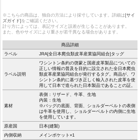
※こちらの商品は、独自の方法により採寸しています。詳細は
[サイ
ズガイド]
をご確認ください。
計り方によっては、表記サイズと誤差が生じることがあります。
また、色やサイズにより重さが若干異なる場合があります。
商品詳細
ラベル
JRA[全日本爬虫類皮革産業協同組合]タッグ
ワシントン条約の啓蒙と国産皮革製品についての
正しい情報の普及を目的に設立された全日本爬虫
ラベル説明
類皮革産業協同組合が発行するタグ。商品が、ワ
シントン条約に基づき正しく輸入された皮革を使
用して日本で造られた日本製品であることの証。
表側：リザード、牛革、生地
内装：生地
素材
※バッグの底面、背面、ショルダーベルトの表側
は牛革を使用し、ショルダーベルトの内側に生地
を使用しています。
原産国
日本(縫製)
内側収納
メインポケット×1