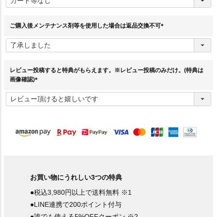
須
)
ご購入後メンテナンス剤等を使用した場合は返品交換不可
(
必
須
)
レビュー投稿すると特典がもらえます。※レビュー投稿のみだけ。(特典は
画像確認)
(
必
須
)
お買い物にうれしい3つの特典
●税込3,980円以上で送料無料 ※1
●LINE連携で200ポイント付与
●誰でも使える5%OFFクーポン ※2