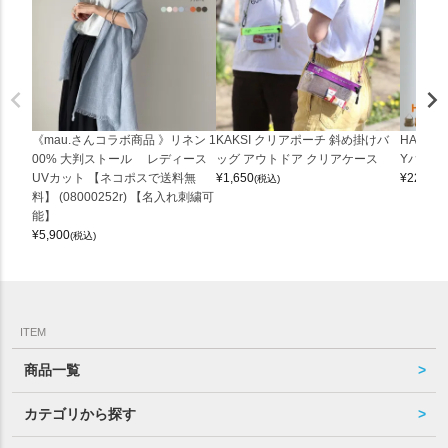
《mau.さんコラボ商品 》リネン 1
KAKSI クリアポーチ 斜め掛けバ
HALEI
00% 大判ストール レディース
ッグ アウトドア クリアケース
Yバッグ 
UVカット 【ネコポスで送料無
¥
1,650
¥
22,000
(税込)
料】 (08000252r) 【名入れ刺繍可
能】
¥
5,900
(税込)
ITEM
商品一覧
カテゴリから探す