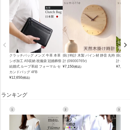
クラッチバッグ メンズ 牛革 本革
掛け時計 木製 パイン材 静音 丸時
掛け時計
シボ加工 A5収納 祝儀袋 冠婚葬祭
計 (09000765r)
計 (0900
結婚式 ループ革紐 フォーマル セ
¥
7,150
¥
7,150
(税込)
(
カンドバッグ 4FB
¥
12,650
(税込)
ランキング
1
2
3