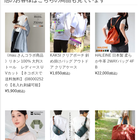
《mau.さんコラボ商品
KAKSI クリアポーチ 斜
HALEINE 日本製 柔ら
》リネン 100% 大判ス
め掛けバッグ アウトド
か牛革 2WAYバッグ 4F
トール レディース U
ア クリアケース
B
Vカット 【ネコポスで
¥
1,650
¥
22,000
(税込)
(税込)
送料無料】 (08000252
r) 【名入れ刺繍可能】
¥
5,900
(税込)