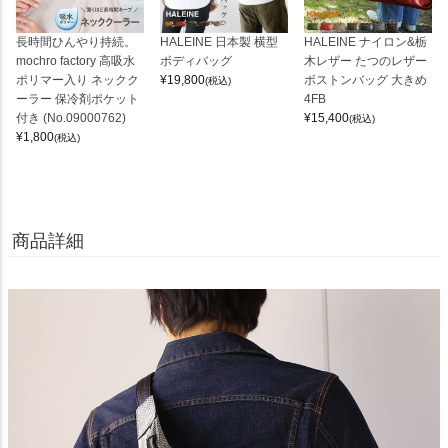
長時間ひんやり持続。
HALEINE 日本製 横型
HALEINE ナイロン&栃
mochro factory 高吸水
ボディバッグ
木レザー たつのレザー
ポリマー入り ネックク
¥
19,800
ボストンバッグ 大きめ
(税込)
ーラー 保冷剤ポケット
4FB
付き (No.09000762)
¥
15,400
(税込)
¥
1,800
(税込)
商品詳細