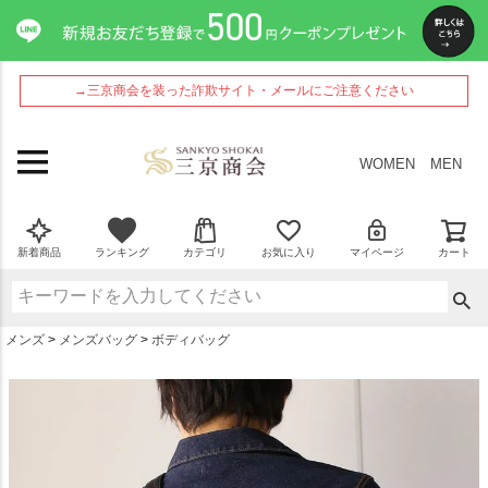
ペー
ジト
ップ
へ
→三京商会を装った詐欺サイト・メールにご注意ください
WOMEN
MEN
新着商品
ランキング
カテゴリ
お気に入り
マイページ
カート
メンズ
メンズバッグ
ボディバッグ