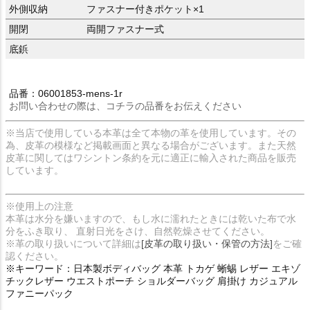
外側収納
ファスナー付きポケット×1
開閉
両開ファスナー式
底鋲
品番：06001853-mens-1r
お問い合わせの際は、コチラの品番をお伝えください
※当店で使用している本革は全て本物の革を使用しています。その
為、皮革の模様など掲載画面と異なる場合がございます。また天然
皮革に関してはワシントン条約を元に適正に輸入された商品を販売
しています。
※使用上の注意
本革は水分を嫌いますので、もし水に濡れたときには乾いた布で水
分をふき取り、 直射日光をさけ、自然乾燥させてください。
※革の取り扱いについて詳細は
[皮革の取り扱い・保管の方法]
をご確
認ください。
※キーワード：日本製ボディバッグ 本革 トカゲ 蜥蜴 レザー エキゾ
チックレザー ウエストポーチ ショルダーバッグ 肩掛け カジュアル
ファニーパック