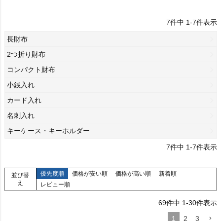
7
件中
1
-
7
件表示
長財布
2つ折り財布
コンパクト財布
小銭入れ
カード入れ
名刺入れ
キーケース・キーホルダー
7
件中
1
-
7
件表示
優先度順
価格が安い順
価格が高い順
新着順
並び替
え
レビュー順
69
件中
1
-
30
件表示
1
2
3