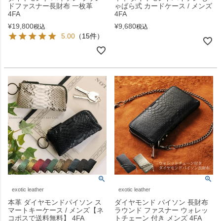
ドファスナー長財布 一枚革
ゃばら式 カードケース / メンズ
4FA
4FA
¥
19,800
¥
9,680
税込
税込
5.00
（15件）
exotic leather
exotic leather
本革 ダイヤモンドパイソン ス
ダイヤモンド パイソン 長財布
マートキーケース / メンズ【ネ
ラウンド ファスナー ウォレッ
コポスで送料無料】 4FA
トチェーン 付き メンズ 4FA