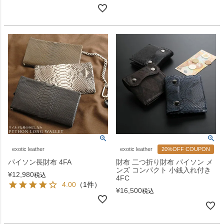
exotic leather
exotic leather
20%OFF COUPON
パイソン長財布 4FA
財布 二つ折り財布 パイソン メ
ンズ コンパクト 小銭入れ付き
¥
12,980
税込
4FC
4.00
（1件）
¥
16,500
税込