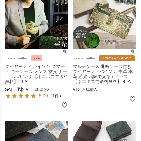
exotic leather
sale
exotic leather
20%OFF COUPON
ダイヤモンド パイソン スマー
マルチケース 通帳ケース付き
ト キーケース メンズ 蓄光 ナチ
ダイヤモンドパイソン 牛革 本
ュラル/ピンク【ネコポスで送料
革 蓄光 暗闇で光る / メンズ
無料】 4FA
【ネコポスで送料無料】 4FA
SALE価格
¥
11,000
¥
13,200
税込
税込
5.00
（1件）