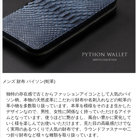
メンズ 財布 パイソン(蛇革)
独特の存在感で古くからファッションアイコンとして人気のパイ
ソン柄。本物の天然皮革にこだわり財布や名刺入れなどの蛇革の
革小物を多数取り扱っています。本革を模様をそのまま生かした
デザインなので、男性、女性に関係なく持っていただけるアイテ
ムとなっています。使うほどに艶がまし、風合い豊かに変化して
いく様を楽しんでお使いいただけます。見た目の高級感だけでな
く実用のあるつくりで人気の財布です。ラウンドファスナーや二
つ折り財布など様々な種類を取り扱っています。