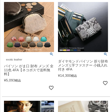
exotic leather
ダイヤモンドパイソン 折り財布
メンズ L字ファスナー 小銭入れ
パイソン がま口 財布 メンズ 全
付き 4FA
11色 4FA【ネコポスで送料無
料】
¥
14,300
税込
¥
5,093
税込