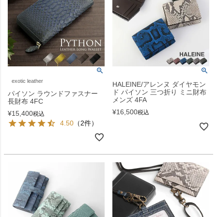
exotic leather
HALEINE/アレンヌ ダイヤモン
ド パイソン 三つ折り ミニ財布
パイソン ラウンドファスナー
メンズ 4FA
長財布 4FC
¥
16,500
税込
¥
15,400
税込
4.50
（2件）