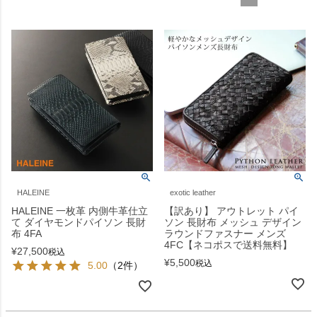
HALEINE
exotic leather
HALEINE 一枚革 内側牛革仕立
【訳あり】 アウトレット パイ
て ダイヤモンドパイソン 長財
ソン 長財布 メッシュ デザイン
布 4FA
ラウンドファスナー メンズ
4FC【ネコポスで送料無料】
¥
27,500
税込
¥
5,500
税込
5.00
（2件）