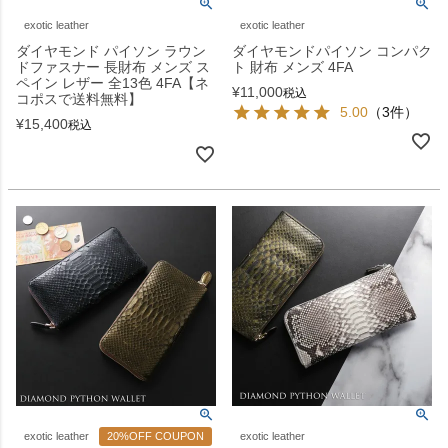
exotic leather
exotic leather
ダイヤモンド パイソン ラウン
ダイヤモンドパイソン コンパク
ドファスナー 長財布 メンズ ス
ト 財布 メンズ 4FA
ペイン レザー 全13色 4FA【ネ
¥
11,000
税込
コポスで送料無料】
5.00
（3件）
¥
15,400
税込
exotic leather
20%OFF COUPON
exotic leather