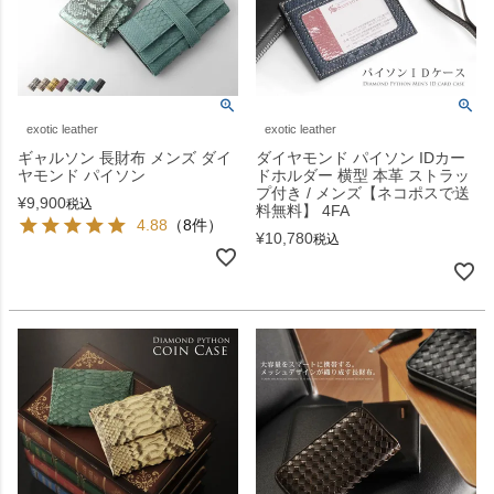
exotic leather
exotic leather
ギャルソン 長財布 メンズ ダイ
ダイヤモンド パイソン IDカー
ヤモンド パイソン
ドホルダー 横型 本革 ストラッ
プ付き / メンズ【ネコポスで送
¥
9,900
税込
料無料】 4FA
4.88
（8件）
¥
10,780
税込