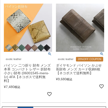
exotic leather
exotic leather
20%OFF COUPON
パイソン 二つ折り 財布 メンズ
ダイヤモンド パイソン かぶせ
本革 コンパクト レザー 折財布
長財布 メンズ カード収納6枚
小さい財布 (06001545-mens-
【ネコポスで送料無料】
1r) 4FA【ネコポスで送料無
¥
9,680
税込
料】
¥
7,480
税込