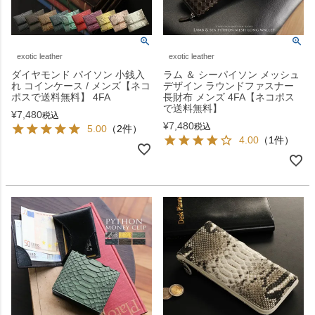
exotic leather
exotic leather
ダイヤモンド パイソン 小銭入
ラム ＆ シーパイソン メッシュ
れ コインケース / メンズ【ネコ
デザイン ラウンドファスナー
ポスで送料無料】 4FA
長財布 メンズ 4FA【ネコポス
で送料無料】
¥
7,480
税込
¥
7,480
税込
5.00
（2件）
4.00
（1件）