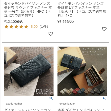
ダイヤモンドパイソン メンズ
ダイヤモンドパイソン メンズ
長財布 ラウンド ファスナー 本
長財布 L字ファスナー 本革
革 一枚革【訳あり】 4FC【ネ
【訳あり】【ネコポスで送料無
コポスで送料無料】
料】 4FC
¥
12,100
¥
6,999
税込
税込
5.00
（1件）
exotic leather
exotic leather
ダイヤモンド パイソン ラウン
本革 ダイヤモンドパイソン じ