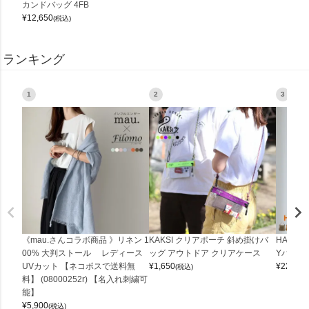
カンドバッグ 4FB
¥
12,650
(税込)
ランキング
1
2
3
《mau.さんコラボ商品 》リネン 1
KAKSI クリアポーチ 斜め掛けバ
HALEI
00% 大判ストール レディース
ッグ アウトドア クリアケース
Yバッグ 
UVカット 【ネコポスで送料無
¥
1,650
¥
22,000
(税込)
料】 (08000252r) 【名入れ刺繍可
能】
¥
5,900
(税込)