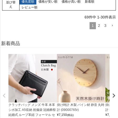
優先度順
価格が安い順
価格が高い順
新着順
並び替
え
レビュー順
69
件中
1
-
30
件表示
1
2
3
新着商品
クラッチバッグ メンズ 牛革 本革
掛け時計 木製 パイン材 静音 丸時
掛け時計
シボ加工 A5収納 祝儀袋 冠婚葬祭
計 (09000765r)
計 (0900
結婚式 ループ革紐 フォーマル セ
¥
7,150
¥
7,150
(税込)
(