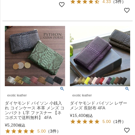
4.33
（3件）
exotic leather
exotic leather
ダイヤモンド パイソン 小銭入
ダイヤモンド パイソン レザー
れ コインケース 本革 メンズ コ
メンズ 長財布 4FA
ンパクト L字 ファスナー 【ネ
¥
15,400
税込
コポスで送料無料】 4FA
5.00
（1件）
¥
5,280
税込
5.00
（3件）