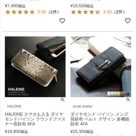
¥
7,480
¥
16,500
税込
税込
5.00
（1件）
4.50
（2件）
HALEINE
exotic leather
HALEINE スマホも入る ダイヤ
ダイヤモンド パイソン メンズ
モンドパイソン ラウンドファス
長財布 ベルト デザイン 多機能
ナー長財布 4FA
財布 4FA
¥
19,800
¥
25,300
税込
税込