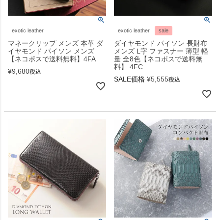
exotic leather
exotic leather
sale
マネークリップ メンズ 本革 ダ
ダイヤモンド パイソン 長財布
イヤモンド パイソン メンズ
メンズ L字 ファスナー 薄型 軽
【ネコポスで送料無料】4FA
量 全8色【ネコポスで送料無
料】 4FC
¥
9,680
税込
SALE価格
¥
5,555
税込