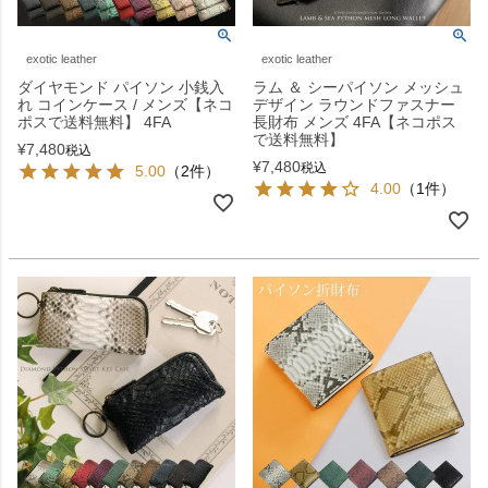
exotic leather
exotic leather
ダイヤモンド パイソン 小銭入
ラム ＆ シーパイソン メッシュ
れ コインケース / メンズ【ネコ
デザイン ラウンドファスナー
ポスで送料無料】 4FA
長財布 メンズ 4FA【ネコポス
で送料無料】
¥
7,480
税込
¥
7,480
税込
5.00
（2件）
4.00
（1件）