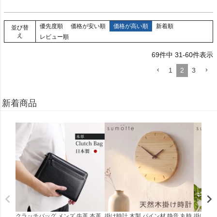
優先度順
価格が安い順
価格が高い順
新着順
並び替
え
レビュー順
69
件中
31
-
60
件表示
1
2
3
新着商品
クラッチバッグ メンズ 牛革 本革
掛け時計 木製 パイン材 静音 丸時
掛け時計