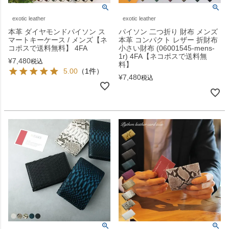
exotic leather
exotic leather
本革 ダイヤモンドパイソン ス
パイソン 二つ折り 財布 メンズ
マートキーケース / メンズ【ネ
本革 コンパクト レザー 折財布
コポスで送料無料】 4FA
小さい財布 (06001545-mens-
1r) 4FA【ネコポスで送料無
¥
7,480
税込
料】
5.00
（1件）
¥
7,480
税込