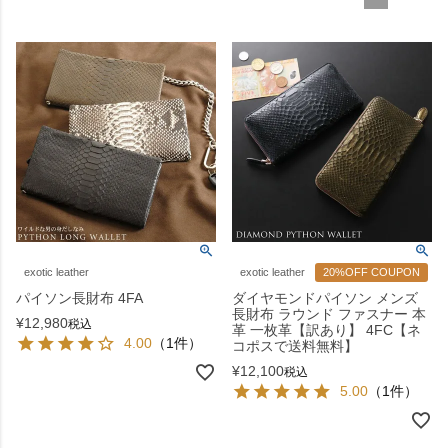
exotic leather
exotic leather
20%OFF COUPON
パイソン長財布 4FA
ダイヤモンドパイソン メンズ
長財布 ラウンド ファスナー 本
¥
12,980
税込
革 一枚革【訳あり】 4FC【ネ
4.00
（1件）
コポスで送料無料】
¥
12,100
税込
5.00
（1件）