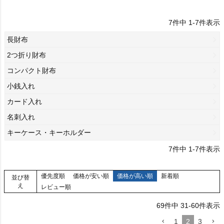
7
件中
1
-
7
件表示
長財布
2つ折り財布
コンパクト財布
小銭入れ
カード入れ
名刺入れ
キーケース・キーホルダー
7
件中
1
-
7
件表示
優先度順
価格が安い順
価格が高い順
新着順
並び替
え
レビュー順
69
件中
31
-
60
件表示
1
2
3