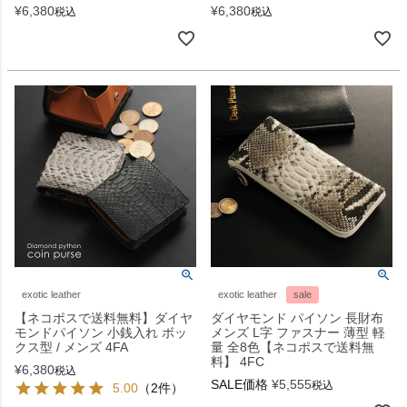
¥
6,380
¥
6,380
税込
税込
exotic leather
exotic leather
sale
【ネコポスで送料無料】ダイヤ
ダイヤモンド パイソン 長財布
モンドパイソン 小銭入れ ボッ
メンズ L字 ファスナー 薄型 軽
クス型 / メンズ 4FA
量 全8色【ネコポスで送料無
料】 4FC
¥
6,380
税込
SALE価格
¥
5,555
税込
5.00
（2件）