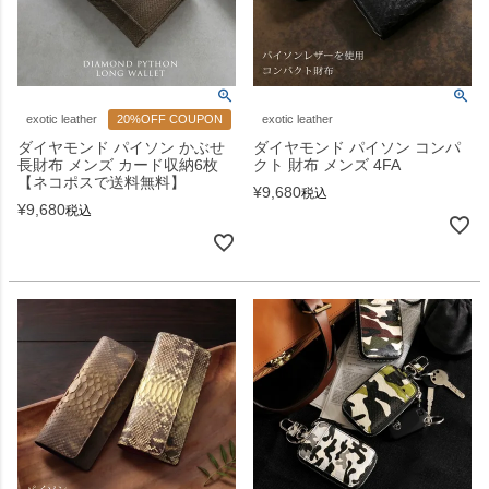
exotic leather
20%OFF COUPON
exotic leather
ダイヤモンド パイソン かぶせ
ダイヤモンド パイソン コンパ
長財布 メンズ カード収納6枚
クト 財布 メンズ 4FA
【ネコポスで送料無料】
¥
9,680
税込
¥
9,680
税込