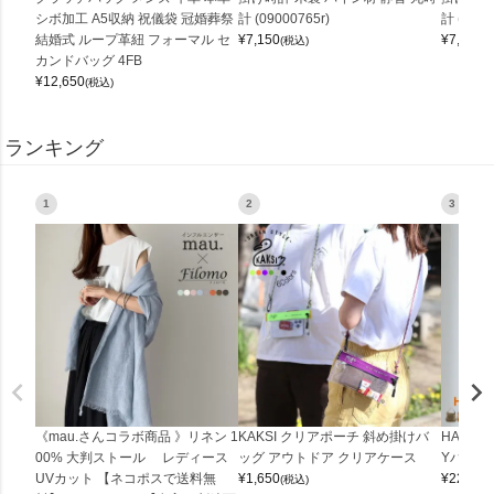
シボ加工 A5収納 祝儀袋 冠婚葬祭
計 (09000765r)
計 (0900
結婚式 ループ革紐 フォーマル セ
¥
7,150
¥
7,150
(税込)
(
カンドバッグ 4FB
¥
12,650
(税込)
ランキング
1
2
3
《mau.さんコラボ商品 》リネン 1
KAKSI クリアポーチ 斜め掛けバ
HALEI
00% 大判ストール レディース
ッグ アウトドア クリアケース
Yバッグ 
UVカット 【ネコポスで送料無
¥
1,650
¥
22,000
(税込)