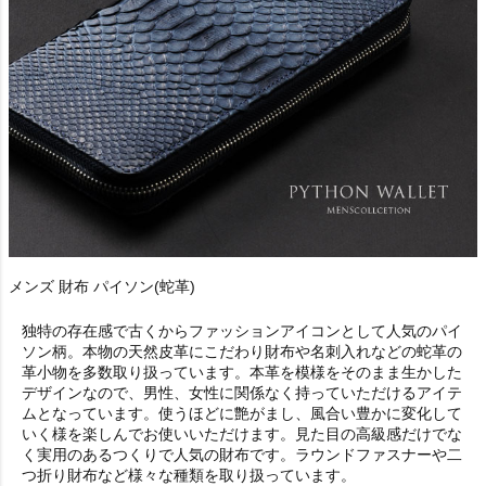
メンズ 財布 パイソン(蛇革)
独特の存在感で古くからファッションアイコンとして人気のパイ
ソン柄。本物の天然皮革にこだわり財布や名刺入れなどの蛇革の
革小物を多数取り扱っています。本革を模様をそのまま生かした
デザインなので、男性、女性に関係なく持っていただけるアイテ
ムとなっています。使うほどに艶がまし、風合い豊かに変化して
いく様を楽しんでお使いいただけます。見た目の高級感だけでな
く実用のあるつくりで人気の財布です。ラウンドファスナーや二
つ折り財布など様々な種類を取り扱っています。