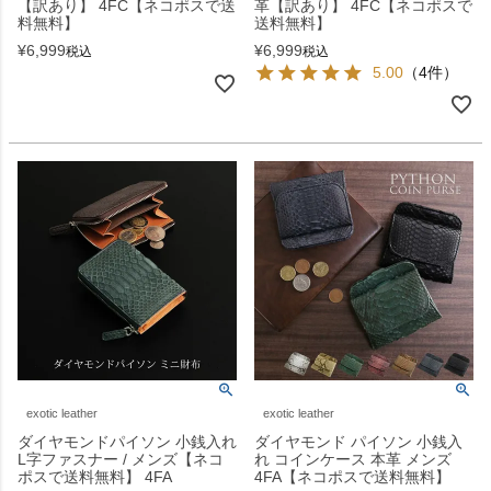
【訳あり】 4FC【ネコポスで送
革【訳あり】 4FC【ネコポスで
料無料】
送料無料】
¥
6,999
¥
6,999
税込
税込
5.00
（4件）
exotic leather
exotic leather
ダイヤモンドパイソン 小銭入れ
ダイヤモンド パイソン 小銭入
L字ファスナー / メンズ【ネコ
れ コインケース 本革 メンズ
ポスで送料無料】 4FA
4FA【ネコポスで送料無料】