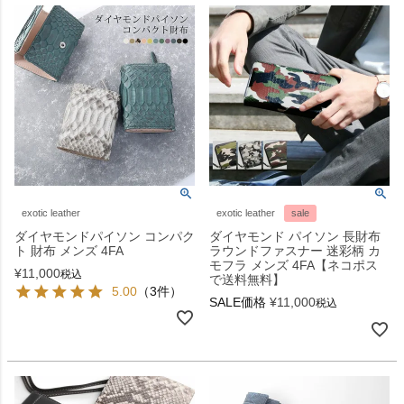
exotic leather
exotic leather
sale
ダイヤモンドパイソン コンパク
ダイヤモンド パイソン 長財布
ト 財布 メンズ 4FA
ラウンドファスナー 迷彩柄 カ
モフラ メンズ 4FA【ネコポス
¥
11,000
税込
で送料無料】
5.00
（3件）
SALE価格
¥
11,000
税込