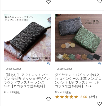
exotic leather
exotic leather
【訳あり】 アウトレット パイ
ダイヤモンド パイソン 小銭入
ソン 長財布 メッシュ デザイン
れ コインケース 本革 メンズ コ
ラウンドファスナー メンズ
ンパクト L字 ファスナー 【ネ
4FC【ネコポスで送料無料】
コポスで送料無料】 4FA
¥
5,500
¥
5,280
税込
税込
5.00
（3件）