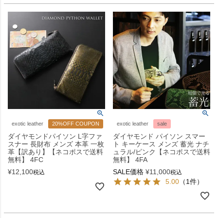
exotic leather
20%OFF COUPON
exotic leather
sale
ダイヤモンドパイソン L字ファ
ダイヤモンド パイソン スマー
スナー 長財布 メンズ 本革 一枚
ト キーケース メンズ 蓄光 ナチ
革【訳あり】【ネコポスで送料
ュラル/ピンク【ネコポスで送料
無料】 4FC
無料】 4FA
¥
12,100
SALE価格
¥
11,000
税込
税込
5.00
（1件）