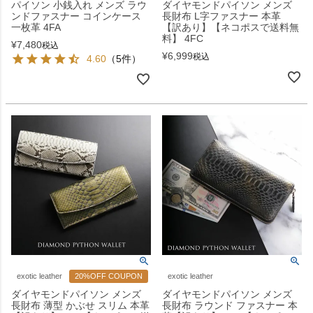
パイソン 小銭入れ メンズ ラウ
ダイヤモンドパイソン メンズ
ンドファスナー コインケース
長財布 L字ファスナー 本革
一枚革 4FA
【訳あり】【ネコポスで送料無
料】 4FC
¥
7,480
税込
¥
6,999
税込
4.60
（5件）
exotic leather
20%OFF COUPON
exotic leather
ダイヤモンドパイソン メンズ
ダイヤモンドパイソン メンズ
長財布 薄型 かぶせ スリム 本革
長財布 ラウンド ファスナー 本