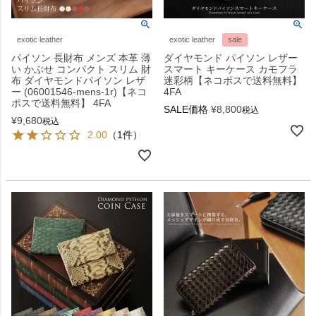
exotic leather
exotic leather
sale
パイソン 長財布 メンズ 本革 薄
ダイヤモンド パイソン レザー
い かぶせ コンパクト スリム 財
スマート キーケース カモフラ
布 ダイヤモンドパイソン レザ
迷彩柄【ネコポスで送料無料】
ー (06001546-mens-1r)【ネコ
4FA
ポスで送料無料】 4FA
SALE価格
¥
8,800
税込
¥
9,680
税込
2.00
（1件）