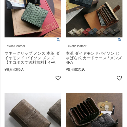
exotic leather
exotic leather
マネークリップ メンズ 本革 ダ
本革 ダイヤモンドパイソン じ
イヤモンド パイソン メンズ
ゃばら式 カードケース / メンズ
【ネコポスで送料無料】4FA
4FA
¥
9,680
¥
9,680
税込
税込