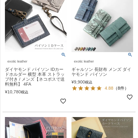
exotic leather
exotic leather
ダイヤモンド パイソン IDカー
ギャルソン 長財布 メンズ ダイ
ドホルダー 横型 本革 ストラッ
ヤモンド パイソン
プ付き / メンズ【ネコポスで送
¥
9,900
税込
料無料】 4FA
4.88
（8件）
¥
10,780
税込