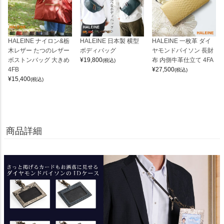
HALEINE ナイロン&栃
HALEINE 日本製 横型
HALEINE 一枚革 ダイ
木レザー たつのレザー
ボディバッグ
ヤモンドパイソン 長財
ボストンバッグ 大きめ
¥
19,800
布 内側牛革仕立て 4FA
(税込)
4FB
¥
27,500
(税込)
¥
15,400
(税込)
商品詳細