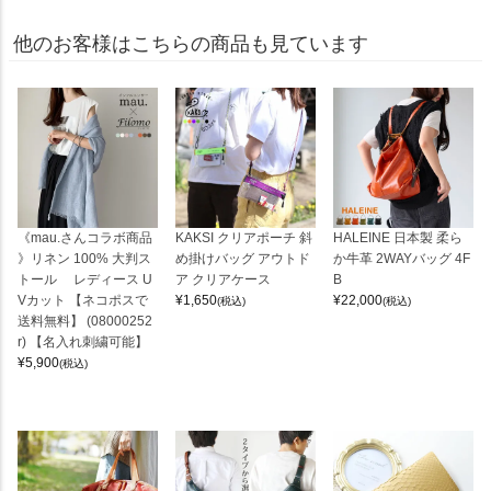
他のお客様はこちらの商品も見ています
《mau.さんコラボ商品
KAKSI クリアポーチ 斜
HALEINE 日本製 柔ら
》リネン 100% 大判ス
め掛けバッグ アウトド
か牛革 2WAYバッグ 4F
トール レディース U
ア クリアケース
B
Vカット 【ネコポスで
¥
1,650
¥
22,000
(税込)
(税込)
送料無料】 (08000252
r) 【名入れ刺繍可能】
¥
5,900
(税込)