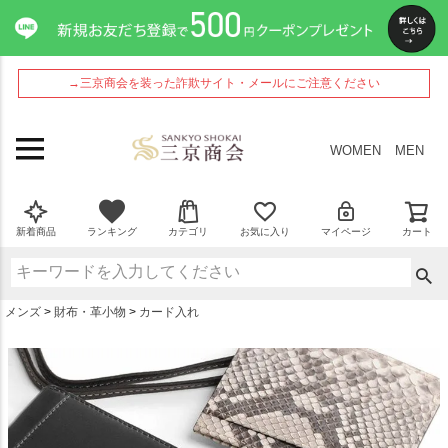
ペー
ジト
ップ
へ
→三京商会を装った詐欺サイト・メールにご注意ください
WOMEN
MEN
新着商品
ランキング
カテゴリ
お気に入り
マイページ
カート
メンズ
財布・革小物
カード入れ