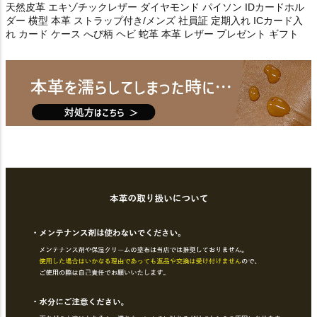
天然皮革 エキゾチックレザー ダイヤモンド パイソン IDカードホル
ダー 横型 本革 ストラップ付き/メンズ 社員証 定期入れ ICカード入
れ カード ケース へび柄 ヘビ 蛇革 本革 レザー プレゼント ギフト