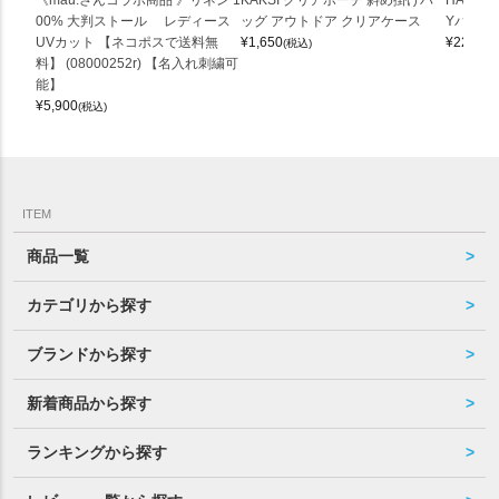
《mau.さんコラボ商品 》リネン 1
KAKSI クリアポーチ 斜め掛けバ
HALEI
00% 大判ストール レディース
ッグ アウトドア クリアケース
Yバッグ 
UVカット 【ネコポスで送料無
¥
1,650
¥
22,000
(税込)
料】 (08000252r) 【名入れ刺繍可
能】
¥
5,900
(税込)
ITEM
商品一覧
カテゴリから探す
ブランドから探す
新着商品から探す
ランキングから探す