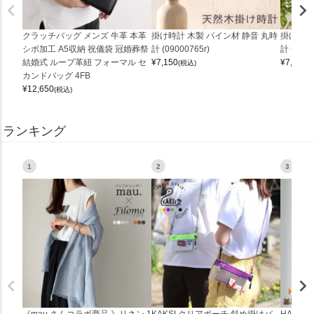
クラッチバッグ メンズ 牛革 本革
掛け時計 木製 パイン材 静音 丸時
掛け時計
シボ加工 A5収納 祝儀袋 冠婚葬祭
計 (09000765r)
計 (0900
結婚式 ループ革紐 フォーマル セ
¥
7,150
¥
7,150
(税込)
(
カンドバッグ 4FB
¥
12,650
(税込)
ランキング
1
2
3