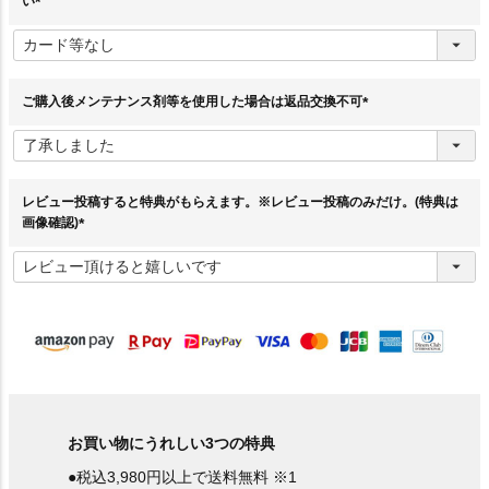
い
(
必
須
)
ご購入後メンテナンス剤等を使用した場合は返品交換不可
(
必
須
)
レビュー投稿すると特典がもらえます。※レビュー投稿のみだけ。(特典は
画像確認)
(
必
須
)
お買い物にうれしい3つの特典
●税込3,980円以上で送料無料 ※1