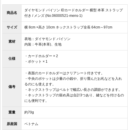
ダイヤモンド パイソン IDカードホルダー 横型 本革 ストラップ
商品名
付き / メンズ (No.06000521-mens-1)
サイズ
横 8cm ×高さ 10cm ネックストラップ全長 64cm～97cm
表地：ダイヤモンド パイソン
素材
内装：牛革(本革)、生地
・カードホルダー × 2
仕様
・ポケット × 1
・表面のカードホルダーはクリアシート付きです。
・中央のポケットは少量の小銭や、折り畳んだお札などを入れ
るのにも使えます。
備考
・ネックストラップはベルトで幅広い長さの調節ができます。
・ネックストラップの留め具は合計3つあり、鍵などを付けるの
にも便利です。
重量
約70g
原産国
ベトナム