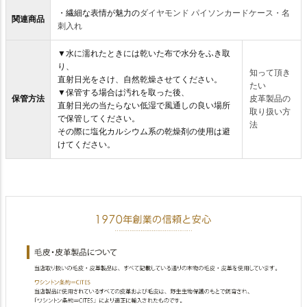
・繊細な表情が魅力の
ダイヤモンド パイソンカードケース・名
関連商品
刺入れ
▼水に濡れたときには乾いた布で水分をふき取
り、
知って頂き
直射日光をさけ、自然乾燥させてください。
たい
▼保管する場合は汚れを取った後、
保管方法
皮革製品の
直射日光の当たらない低湿で風通しの良い場所
取り扱い方
で保管してください。
法
その際に塩化カルシウム系の乾燥剤の使用は避
けてください。