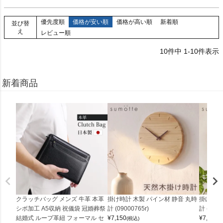
優先度順
価格が安い順
価格が高い順
新着順
並び替
え
レビュー順
10
件中
1
-
10
件表示
新着商品
クラッチバッグ メンズ 牛革 本革
掛け時計 木製 パイン材 静音 丸時
掛け時計
シボ加工 A5収納 祝儀袋 冠婚葬祭
計 (09000765r)
計 (0900
結婚式 ループ革紐 フォーマル セ
¥
7,150
¥
7,150
(税込)
(