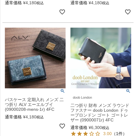
通常価格
¥
4,180
通常価格
¥
4,180
税込
税込
doob London
パスケース 定期入れ メンズ 二
つ折り ALV エーエルブイ
二つ折り 財布 メンズ ラウンド
(09000208-mens-1r) 4FC
ファスナー doob London ドゥ
ーブロンドン ゴート ゴートレ
通常価格
¥
4,180
税込
ザー (09000071r) 4FC
通常価格
¥
6,300
税込
3.00
（1件）