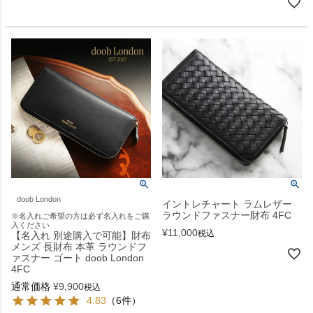
doob London
イントレチャート ラムレザー
ラウンドファスナー財布 4FC
※名入れご希望の方は必ず名入れをご購
入ください
¥
11,000
税込
【名入れ 別途購入で可能】財布
メンズ 長財布 本革 ラウンドフ
ァスナー ゴート doob London
4FC
通常価格
¥
9,900
税込
4.83
（6件）