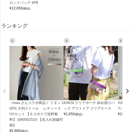
カンドバッグ 4FB
¥
12,650
(税込)
ランキング
1
2
3
《mau.さんコラボ商品 》リネン 1
KAKSI クリアポーチ 斜め掛けバ
HALEI
00% 大判ストール レディース
ッグ アウトドア クリアケース
Yバッグ 
UVカット 【ネコポスで送料無
¥
1,650
¥
22,000
(税込)
料】 (08000252r) 【名入れ刺繍可
能】
¥
5,900
(税込)