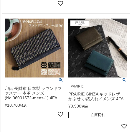
PRAIRIE
印伝 長財布 日本製 ラウンドフ
ァスナー 本革 メンズ
PRAIRIE GINZA キッドレザー
(No.06001572-mens-1) 4FA
かぶせ 小銭入れ／メンズ 4FA
¥
18,700
税込
¥
9,900
税込
在庫切れ