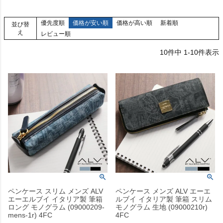
優先度順
価格が安い順
価格が高い順
新着順
並び替
え
レビュー順
10
件中
1
-
10
件表示
ペンケース スリム メンズ ALV
ペンケース メンズ ALV エーエ
エーエルブイ イタリア製 筆箱
ルブイ イタリア製 筆箱 スリム
ロング モノグラム (09000209-
モノグラム 生地 (09000210r)
mens-1r) 4FC
4FC