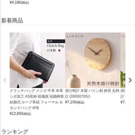
¥
4,180
(税込)
新着商品
クラッチバッグ メンズ 牛革 本革
掛け時計 木製 パイン材 静音 丸時
掛け時計
シボ加工 A5収納 祝儀袋 冠婚葬祭
計 (09000765r)
計 (0900
結婚式 ループ革紐 フォーマル セ
¥
7,150
¥
7,150
(税込)
(
カンドバッグ 4FB
¥
12,650
(税込)
ランキング