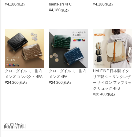
¥
4,180
mens-1r) 4FC
¥
4,180
(税込)
(税込)
¥
4,180
(税込)
クロコダイル ミニ財布
クロコダイル ミニ財布
HALEINE 日本製 イタ
メンズ コンパクト 4FA
メンズ 4FA
リア製 シュリンクレザ
¥
24,200
¥
24,200
ー ナイロン ファブリッ
(税込)
(税込)
ク リュック 4FB
¥
26,400
(税込)
商品詳細