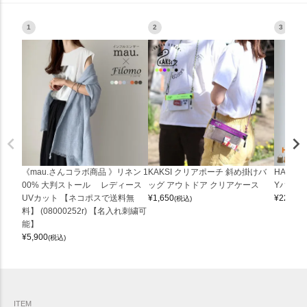
1
2
3
《mau.さんコラボ商品 》リネン 1
KAKSI クリアポーチ 斜め掛けバ
HALEI
00% 大判ストール レディース
ッグ アウトドア クリアケース
Yバッグ 
UVカット 【ネコポスで送料無
¥
1,650
¥
22,000
(税込)
料】 (08000252r) 【名入れ刺繍可
能】
¥
5,900
(税込)
ITEM