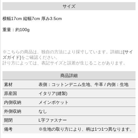
サイズ
横幅17cm 縦幅7cm 厚み3.5cm
重量：約100g
※こちらの商品は、独自の方法により採寸しています。詳細は
[サイ
ズガイド]
をご確認ください。
計り方によっては、表記サイズと誤差が生じることがあります。
商品詳細
素材
表側：コットンデニム生地、牛革 / 内側：生地
原産国
イタリア(縫製)
内側収納
メインポケット
外側収納
なし
開閉
L字ファスナー
備考
※生地の取り方により、柄は1つ1つ異なります。