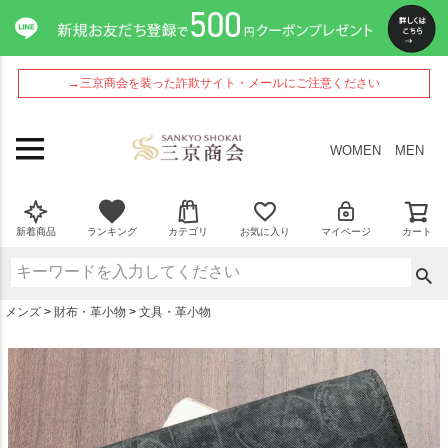
ペー
ジト
ップ
へ
→三京商会を装った詐欺サイト・メールにご注意ください
WOMEN
MEN
新着商品
ランキング
カテゴリ
お気に入り
マイページ
カート
メンズ
財布・革小物
文具・革小物