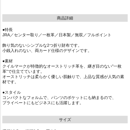
商品詳細
●特長
JRA／センター取り／一枚革／日本製／無双／フルポイント
飾り気のないシンプルな2つ折り財布です。
小銭入れのない、両カード仕様のデザインです。
●素材
クイルマークが特徴的なオーストリッチ革を、継ぎ目のない"一枚
革"で仕立てています。
オーストリッチは柔らかく優しい肌触りで、上品な質感が人気の素
材です。
●スタイル
コンパクトなフォルムで、パンツのポケットにも納まるので、
プライベートにもビジネスにも活躍します。
サイズ