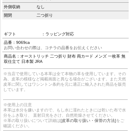
外側収納
なし
開閉
二つ折り
ギフト
：ラッピング対応
品番：9069ca
お問い合わせの際は、コチラの品番をお伝えください
商品名：オーストリッチ 二つ折り 財布 両カード メンズ 一枚革 無
双仕立て 日本製 JRA
※当店で使用している本革は全て本物の革を使用しています。その
為、皮革の模様など掲載画面と異なる場合がございます。また天然
皮革に関してはワシントン条約を元に適正に輸入された商品を販売
しています。
※使用上の注意
本革は水分を嫌いますので、もし水に濡れたときには乾いた布で水
分をふき取り、 直射日光をさけ、自然乾燥させてください。
※革の取り扱いについて詳細は
[皮革の取り扱い・保管の方法]
をご
確認ください。