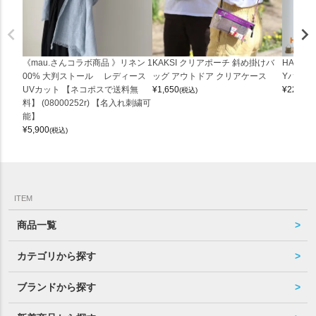
《mau.さんコラボ商品 》リネン 1
KAKSI クリアポーチ 斜め掛けバ
HALEI
00% 大判ストール レディース
ッグ アウトドア クリアケース
Yバッグ 
UVカット 【ネコポスで送料無
¥
1,650
¥
22,000
(税込)
料】 (08000252r) 【名入れ刺繍可
能】
¥
5,900
(税込)
ITEM
商品一覧
カテゴリから探す
ブランドから探す