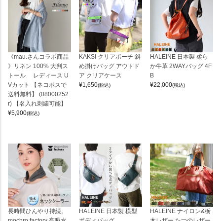
《mau.さんコラボ商品
KAKSI クリアポーチ 斜
HALEINE 日本製 柔ら
》リネン 100% 大判ス
め掛けバッグ アウトド
か牛革 2WAYバッグ 4F
トール レディース U
ア クリアケース
B
Vカット 【ネコポスで
¥
1,650
¥
22,000
(税込)
(税込)
送料無料】 (08000252
r) 【名入れ刺繍可能】
¥
5,900
(税込)
長時間ひんやり持続。
HALEINE 日本製 横型
HALEINE ナイロン&栃
mochro factory 高吸水
ボディバッグ
木レザー たつのレザー