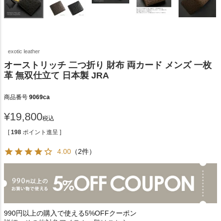
exotic leather
オーストリッチ 二つ折り 財布 両カード メンズ 一枚
革 無双仕立て 日本製 JRA
商品番号
9069ca
¥
19,800
税込
[
198
ポイント進呈 ]
4.00
（2件）
990円以上の購入で使える5%OFFクーポン