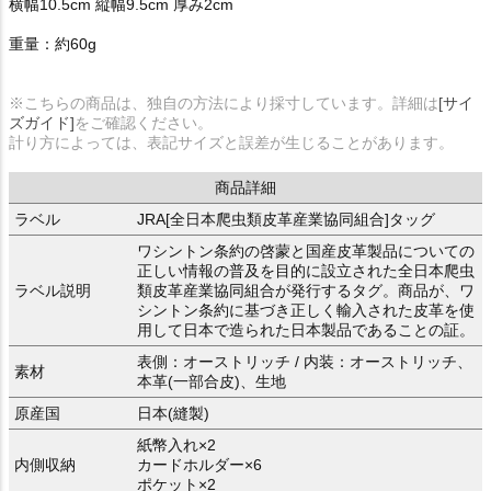
横幅10.5cm 縦幅9.5cm 厚み2cm
重量：約60g
※こちらの商品は、独自の方法により採寸しています。詳細は
[サイ
ズガイド]
をご確認ください。
計り方によっては、表記サイズと誤差が生じることがあります。
商品詳細
ラベル
JRA[全日本爬虫類皮革産業協同組合]タッグ
ワシントン条約の啓蒙と国産皮革製品についての
正しい情報の普及を目的に設立された全日本爬虫
ラベル説明
類皮革産業協同組合が発行するタグ。商品が、ワ
シントン条約に基づき正しく輸入された皮革を使
用して日本で造られた日本製品であることの証。
表側：オーストリッチ / 内装：オーストリッチ、
素材
本革(一部合皮)、生地
原産国
日本(縫製)
紙幣入れ×2
内側収納
カードホルダー×6
ポケット×2