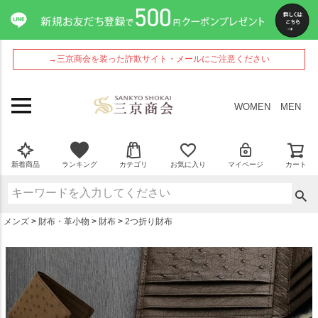
ペー
ジト
ップ
へ
→三京商会を装った詐欺サイト・メールにご注意ください
WOMEN
MEN
新着商品
ランキング
カテゴリ
お気に入り
マイページ
カート
メンズ
財布・革小物
財布
2つ折り財布