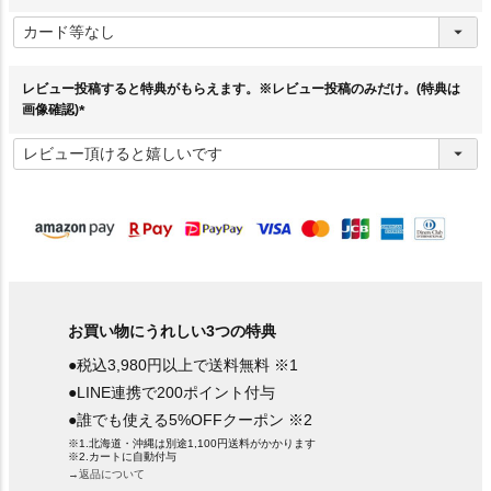
(
必
須
)
レビュー投稿すると特典がもらえます。※レビュー投稿のみだけ。(特典は
画像確認)
(
必
須
)
お買い物にうれしい3つの特典
●税込3,980円以上で送料無料 ※1
●LINE連携で200ポイント付与
●誰でも使える5%OFFクーポン ※2
※1.北海道・沖縄は別途1,100円送料がかかります
※2.カートに自動付与
→返品について