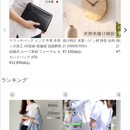
クラッチバッグ メンズ 牛革 本革
掛け時計 木製 パイン材 静音 丸時
掛け時計
シボ加工 A5収納 祝儀袋 冠婚葬祭
計 (09000765r)
計 (0900
結婚式 ループ革紐 フォーマル セ
¥
7,150
¥
7,150
(税込)
(
カンドバッグ 4FB
¥
12,650
(税込)
ランキング
1
2
3