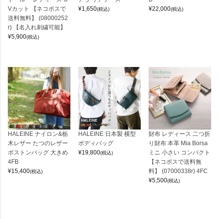
Vカット 【ネコポスで
¥
1,650
¥
22,000
(税込)
(税込)
送料無料】 (08000252
r) 【名入れ刺繍可能】
¥
5,900
(税込)
HALEINE ナイロン&栃
HALEINE 日本製 横型
財布 レディース 二つ折
木レザー たつのレザー
ボディバッグ
り財布 本革 Mia Borsa
ボストンバッグ 大きめ
¥
19,800
ミニ 小さい コンパクト
(税込)
4FB
【ネコポスで送料無
¥
15,400
料】 (07000338r) 4FC
(税込)
¥
5,500
(税込)