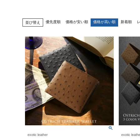
優先度順
価格が安い順
価格が高い順
新着順
並び替え
exotic leather
exotic leath