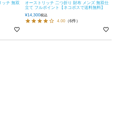
リッチ 無双
オーストリッチ 二つ折り 財布 メンズ 無双仕
立て フルポイント【ネコポスで送料無料】
¥
14,300
税込
4.00
（6件）