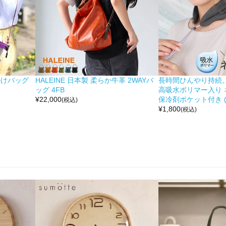
掛けバッグ
HALEINE 日本製 柔らか牛革 2WAYバ
長時間ひんやり持続。 moc
ッグ 4FB
高吸水ポリマー入り 
¥
22,000
保冷剤ポケット付き (No
(税込)
¥
1,800
(税込)