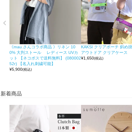
《mau.さんコラボ商品 》リネン 10
KAKSI クリアポーチ 斜め
0% 大判ストール レディース UVカ
アウトドア クリアケース
ット 【ネコポスで送料無料】 (080002
¥
1,650
(税込)
52r) 【名入れ刺繍可能】
¥
5,900
(税込)
新着商品