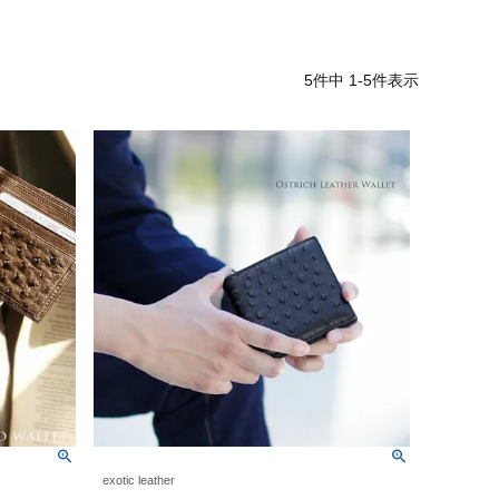
5
件中
1
-
5
件表示
exotic leather