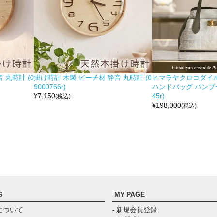
 丸時計 (0
掛け時計 木製 ビーチ材 静音 丸時計 (0
ヒマラヤクロコダイル 
9000766r)
ハンドバッグ バンブー留
¥
7,150
45r)
(税込)
¥
198,000
(税込)
S
MY PAGE
について
- 新規会員登録