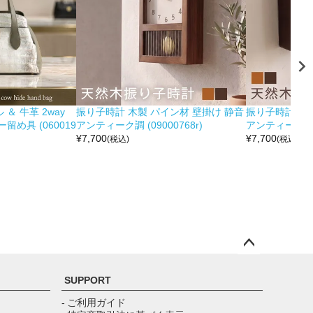
＆ 牛革 2way
振り子時計 木製 パイン材 壁掛け 静音
振り子時計 木製
め具 (060019
アンティーク調 (09000768r)
アンティーク調 (0
¥
7,700
¥
7,700
(税込)
(税込)
ペー
ジト
SUPPORT
ップ
へ
- ご利用ガイド