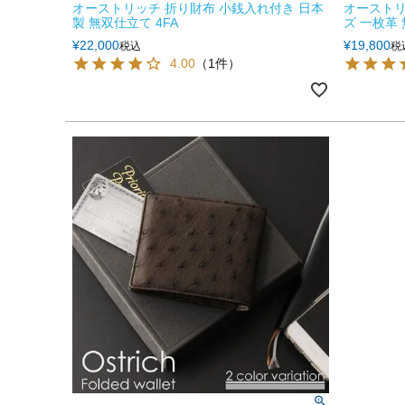
オーストリッチ 折り財布 小銭入れ付き 日本
オーストリ
製 無双仕立て 4FA
ズ 一枚革 
¥
22,000
¥
19,800
税込
税
4.00
（1件）