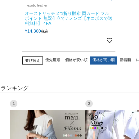
exotic leather
オーストリッチ 2つ折り財布 両カード フル
ポイント 無双仕立て / メンズ【ネコポスで送
料無料】 4FA
¥
14,300
税込
優先度順
価格が安い順
価格が高い順
新着順
並び替え
ランキング
1
2