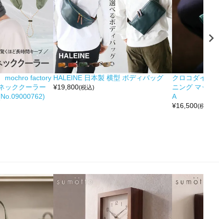
hro factory
HALEINE 日本製 横型 ボディバッグ
クロコダイル 
ネッククーラー
¥
19,800
ニング マット 
(税込)
.09000762)
A
¥
16,500
(税込)