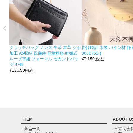
クラッチバッグ メンズ 牛革 本革 シボ
掛け時計 木製 パイン材 静音
加工 A5収納 祝儀袋 冠婚葬祭 結婚式
9000765r)
ループ革紐 フォーマル セカンドバッ
¥
7,150
(税込)
グ 4FB
¥
12,650
(税込)
ITEM
ABOUT U
- 商品一覧
- 三京商会