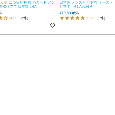
ッチ 二つ折り 財布 両カード メン
日本製 メンズ 折り財布 オースト
無双仕立て 日本製 JRA
仕立て 小銭入れ付き
¥
19,800
込
税込
4.00
（2件）
5.00
（1件）