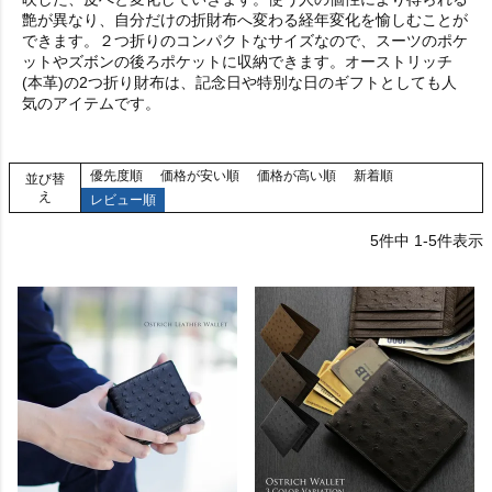
艶が異なり、自分だけの折財布へ変わる経年変化を愉しむことが
できます。２つ折りのコンパクトなサイズなので、スーツのポケ
ットやズボンの後ろポケットに収納できます。オーストリッチ
(本革)の2つ折り財布は、記念日や特別な日のギフトとしても人
気のアイテムです。
優先度順
価格が安い順
価格が高い順
新着順
並び替
え
レビュー順
5
件中
1
-
5
件表示