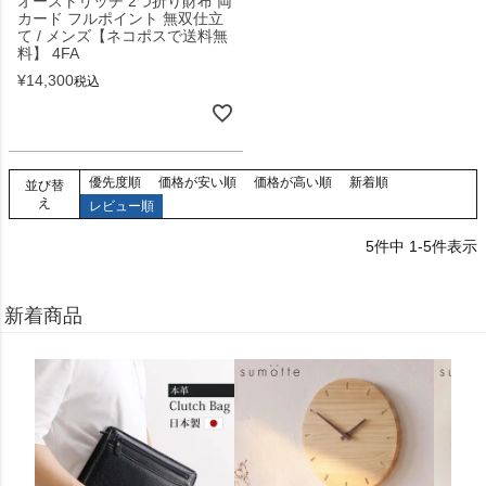
オーストリッチ 2つ折り財布 両
カード フルポイント 無双仕立
て / メンズ【ネコポスで送料無
料】 4FA
¥
14,300
税込
優先度順
価格が安い順
価格が高い順
新着順
並び替
え
レビュー順
5
件中
1
-
5
件表示
新着商品