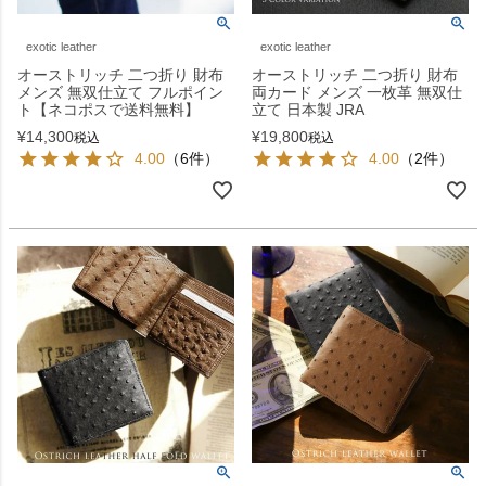
exotic leather
exotic leather
オーストリッチ 二つ折り 財布
オーストリッチ 二つ折り 財布
メンズ 無双仕立て フルポイン
両カード メンズ 一枚革 無双仕
ト【ネコポスで送料無料】
立て 日本製 JRA
¥
14,300
¥
19,800
税込
税込
4.00
（6件）
4.00
（2件）