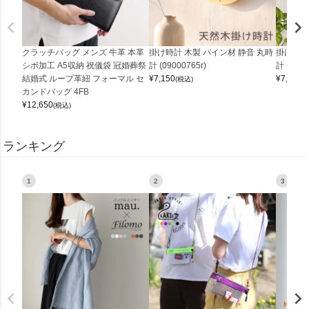
クラッチバッグ メンズ 牛革 本革
掛け時計 木製 パイン材 静音 丸時
掛け時計
シボ加工 A5収納 祝儀袋 冠婚葬祭
計 (09000765r)
計 (0900
結婚式 ループ革紐 フォーマル セ
¥
7,150
¥
7,150
(税込)
(
カンドバッグ 4FB
¥
12,650
(税込)
ランキング
1
2
3