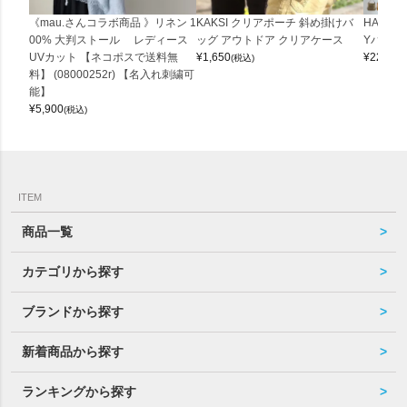
《mau.さんコラボ商品 》リネン 1
KAKSI クリアポーチ 斜め掛けバ
HALEI
00% 大判ストール レディース
ッグ アウトドア クリアケース
Yバッグ 
UVカット 【ネコポスで送料無
¥
1,650
¥
22,000
(税込)
料】 (08000252r) 【名入れ刺繍可
能】
¥
5,900
(税込)
ITEM
商品一覧
カテゴリから探す
ブランドから探す
新着商品から探す
ランキングから探す