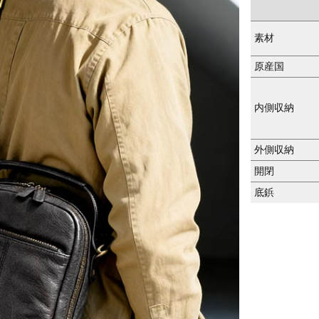
素材
原産国
内側収納
外側収納
開閉
底鋲