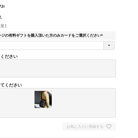
72r
込
呈 ]
ージの有料ギフトを購入頂いた方のみカードをご選択ください
(
必
須
てください
)
してください
お気に入りに登録する