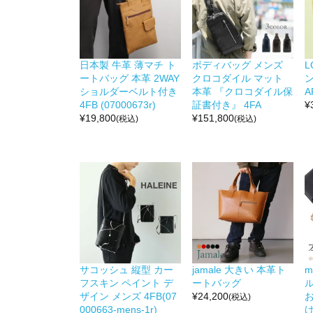
日本製 牛革 薄マチ ト
ボディバッグ メンズ
L
ートバッグ 本革 2WAY
クロコダイル マット
ン
ショルダーベルト付き
本革 『クロコダイル保
A
4FB (07000673r)
証書付き』 4FA
¥
¥
19,800
¥
151,800
(税込)
(税込)
サコッシュ 縦型 カー
jamale 大きい 本革ト
m
フスキン ペイント デ
ートバッグ
ザイン メンズ 4FB(07
¥
24,200
(税込)
000663-mens-1r)
け