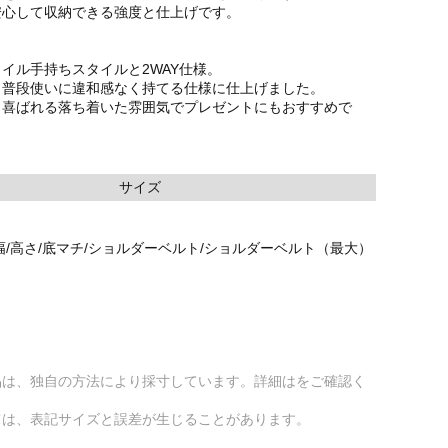
安心して収納できる強度と仕上げです。
イル手持ちスタイルと2WAY仕様。
、普段使いに違和感なく持てる仕様に仕上げました。
も喜ばれる落ち着いた雰囲気でプレゼントにもおすすめで
サイズ
幅/高さ/底マチ/ショルダーベルト/ショルダーベルト（最大）
品は、独自の方法により採寸しています。詳細はをご確認く
ては、表記サイズと誤差が生じることがあります。