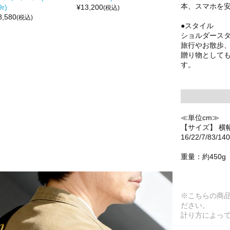
本、スマホを
9r)
¥
13,200
(税込)
8,580
(税込)
●スタイル
ショルダースタ
旅行やお散歩
贈り物として
す。
≪単位cm≫
【サイズ】 横
16/22/7/83/140
重量：約450g
※こちらの商
ださい。
計り方によっ