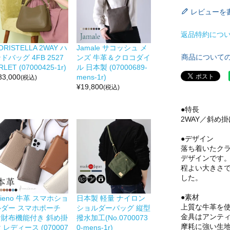
レビューを
返品特約につ
ORISTELLA 2WAY ハ
Jamale サコッシュ メ
商品について
ドバッグ 4FB 2527
ンズ 牛革＆クロコダイ
RLET (07000425-1r)
ル 日本製 (07000689-
33,000
mens-1r)
(税込)
¥
19,800
(税込)
●特長
2WAY／斜め掛
●デザイン
落ち着いたク
デザインです
程よい大きさ
した。
●素材
ieno 牛革 スマホショ
日本製 軽量 ナイロン
上質な牛革を
ルダー スマホポーチ
ショルダーバッグ 縦型
金具はアンテ
お財布機能付き 斜め掛
撥水加工(No.0700073
摩耗に強い生
 レディース (070007
0-mens-1r)