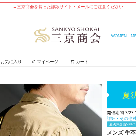
→三京商会を装った詐欺サイト・メールにご注意ください
WOMEN
M
検索
お気に入り
マイページ
カート
開催期間:7/27 12
詳細・その他
夏決算企画50%O
メンズ 牛革 