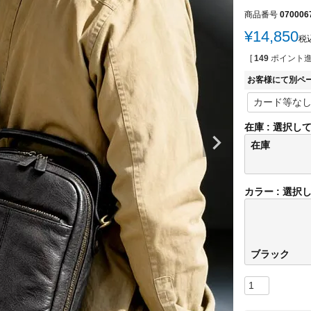
商品番号
070006
¥
14,850
税
[
149
ポイント進
お客様にて別ペ
在庫
選択し
在庫
カラー
選択
ブラック