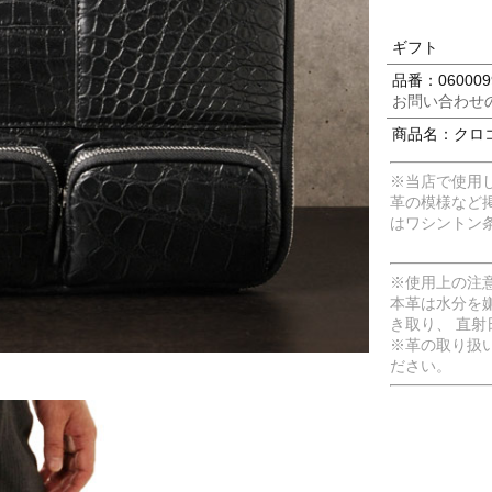
ギフト
品番：060009
お問い合わせ
商品名：クロコ
※当店で使用
革の模様など
はワシントン
※使用上の注
本革は水分を
き取り、 直
※革の取り扱
ださい。