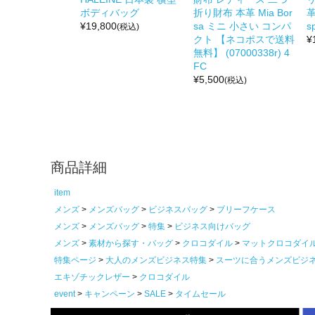
ボディバッグ
折り財布 本革 Mia Bor
革
¥
19,800
sa ミニ 小さい コンパ
s
(税込)
クト 【ネコポスで送料
¥
無料】 (07000338r) 4
FC
¥
5,500
(税込)
商品詳細
item
メンズ
メンズバッグ
ビジネスバッグ
ブリーフケース
メンズ
メンズバッグ
特集
ビジネス向けバッグ
メンズ
素材から探す・バッグ
クロコダイル
マットクロコダイ
特集ページ
大人のメンズビジネス特集
スーツに合うメンズビジ
エキゾチックレザー
クロコダイル
event
キャンペーン
SALE
タイムセール