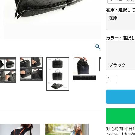
在庫
選択し
在庫
カラー
選択
ブラック
対応時間:平日10
※30分以内の