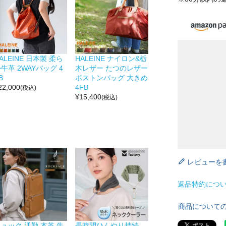
ALEINE 日本製 柔ら
HALEINE ナイロン&栃
牛革 2WAYバッグ 4
木レザー たつのレザー
B
ボストンバッグ 大きめ
22,000
4FB
(税込)
¥
15,400
(税込)
レビューを
返品特約につ
商品について
ュック 通勤 本革 牛
長時間ひんやり持続。