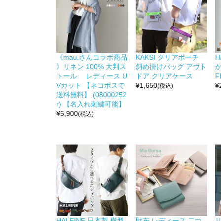
《mau.さんコラボ商品
KAKSI クリアポーチ
H
》リネン 100% 大判ス
斜め掛けバッグ アウト
か
トール レディース U
ドア クリアケース
F
Vカット 【ネコポスで
¥
1,650
¥
(税込)
送料無料】 (08000252
r) 【名入れ刺繍可能】
¥
5,900
(税込)
HALEINE 日本製 横型
財布 レディース 二つ
リ