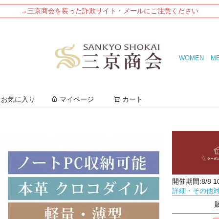
→三京商会を装った詐欺サイト・メールにご注意ください
WOMEN
M
検索
お気に入り
マイページ
カート
開催期間:8/8 10:
詳細・その他