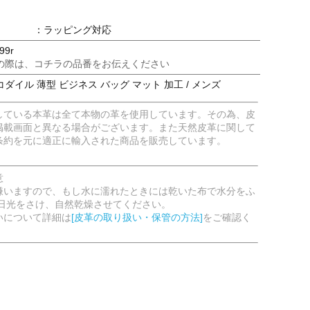
：ラッピング対応
99r
の際は、コチラの品番をお伝えください
ダイル 薄型 ビジネス バッグ マット 加工 / メンズ
している本革は全て本物の革を使用しています。その為、皮
掲載画面と異なる場合がございます。また天然皮革に関して
条約を元に適正に輸入された商品を販売しています。
意
嫌いますので、もし水に濡れたときには乾いた布で水分をふ
射日光をさけ、自然乾燥させてください。
いについて詳細は
[皮革の取り扱い・保管の方法]
をご確認く