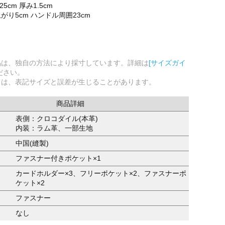
5cm 厚み1.5cm
り5cm ハンドル周囲23cm
品は、独自の方法により採寸しています。詳細は
[サイズガイ
ださい。
ては、表記サイズと誤差が生じることがあります。
商品詳細
表側：クロコダイル(本革)
内装：ラム革、一部生地
中国(縫製)
ファスナー付きポケット×1
カードホルダー×3、フリーポケット×2、ファスナーポ
ケット×2
ファスナー
なし