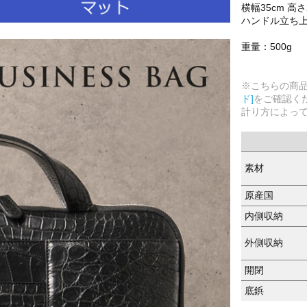
横幅35cm 高さ2
ハンドル立ち上が
重量：500g
※こちらの商
ド]
をご確認く
計り方によっ
素材
原産国
内側収納
外側収納
開閉
底鋲