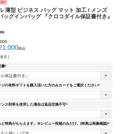
ale
 薄型 ビジネス バッグ マット 加工 / メンズ
ス バッグインバッグ 『クロコダイル保証書付き』
99r
,000
21,000
税込
進呈 ]
証書
(
必
須
ージの有料ギフトを購入頂いた方のみカードをご選択ください
)
(
必
須
ナンス剤等を使用した場合は返品交換不可
)
(
必
須
ると特典がもらえます。※レビュー投稿のみだけ。(特典は画像確認)
)
(