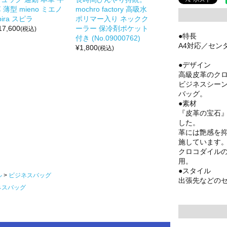
 薄型 mieno ミエノ
mochro factory 高吸水
pira スピラ
ポリマー入り ネックク
17,600
ーラー 保冷剤ポケット
(税込)
●特長
付き (No.09000762)
A4対応／セン
¥
1,800
(税込)
●デザイン
高級皮革のク
ビジネスシー
バッグ。
●素材
『皮革の宝石
した。
革には艶感を
施しています
クロコダイル
用。
●スタイル
ル
ビジネスバッグ
出張先などの
ネスバッグ