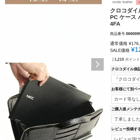
exotic leather
s
クロコダイル
PC ケー
4FA
商品番号
060009
通常価格
¥
176
¥
1
SALE価格
[
1,210
ポイント
クロコダイル保
お客様にて別ペ
ご購入後メンテ
レビュー投稿す