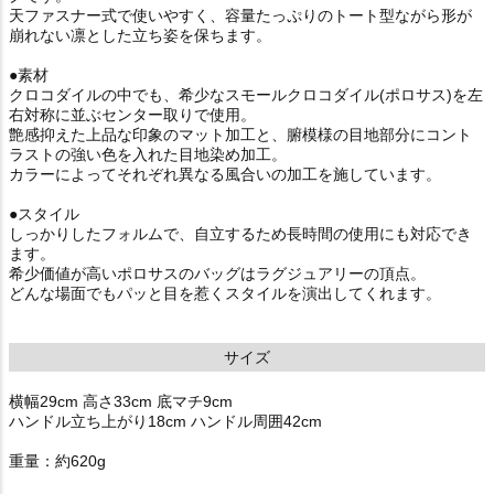
天ファスナー式で使いやすく、容量たっぷりのトート型ながら形が
崩れない凛とした立ち姿を保ちます。
●素材
クロコダイルの中でも、希少なスモールクロコダイル(ポロサス)を左
右対称に並ぶセンター取りで使用。
艶感抑えた上品な印象のマット加工と、腑模様の目地部分にコント
ラストの強い色を入れた目地染め加工。
カラーによってそれぞれ異なる風合いの加工を施しています。
●スタイル
しっかりしたフォルムで、自立するため長時間の使用にも対応でき
ます。
希少価値が高いポロサスのバッグはラグジュアリーの頂点。
どんな場面でもパッと目を惹くスタイルを演出してくれます。
サイズ
横幅29cm 高さ33cm 底マチ9cm
ハンドル立ち上がり18cm ハンドル周囲42cm
重量：約620g