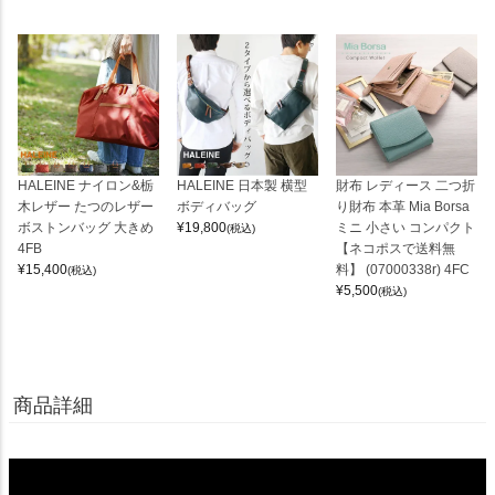
HALEINE ナイロン&栃
HALEINE 日本製 横型
財布 レディース 二つ折
木レザー たつのレザー
ボディバッグ
り財布 本革 Mia Borsa
ボストンバッグ 大きめ
¥
19,800
ミニ 小さい コンパクト
(税込)
4FB
【ネコポスで送料無
¥
15,400
料】 (07000338r) 4FC
(税込)
¥
5,500
(税込)
商品詳細