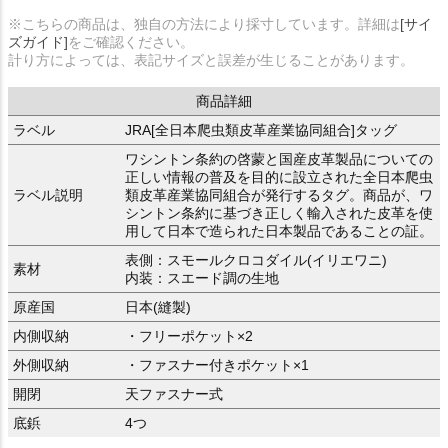
※こちらの商品は、独自の方法により採寸しています。詳細は
[サイ
ズガイド]
をご確認ください。
計り方によっては、表記サイズと誤差が生じることがあります。
商品詳細
ラベル
JRA[全日本爬虫類皮革産業協同組合]タッグ
ワシントン条約の啓蒙と国産皮革製品についての
正しい情報の普及を目的に設立された全日本爬虫
ラベル説明
類皮革産業協同組合が発行するタグ。商品が、ワ
シントン条約に基づき正しく輸入された皮革を使
用して日本で造られた日本製品であることの証。
表側：スモールクロコダイル(イリエワニ)
素材
内装：スエード調の生地
原産国
日本(縫製)
内側収納
・フリーポケット×2
外側収納
・ファスナー付きポケット×1
開閉
天ファスナー式
底鋲
4つ