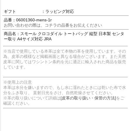
ギフト
：ラッピング対応
品番：06001360-mens-1r
お問い合わせの際は、コチラの品番をお伝えください
商品名：スモール クロコダイル トートバッグ 縦型 日本製 センタ
ー取り A4サイズ対応 JRA
※当店で使用している本革は全て本物の革を使用しています。その
為、皮革の模様など掲載画面と異なる場合がございます。また天然
皮革に関してはワシントン条約を元に適正に輸入された商品を販売
しています。
※使用上の注意
本革は水分を嫌いますので、もし水に濡れたときには乾いた布で水
分をふき取り、 直射日光をさけ、自然乾燥させてください。
※革の取り扱いについて詳細は
[皮革の取り扱い・保管の方法]
をご
確認ください。