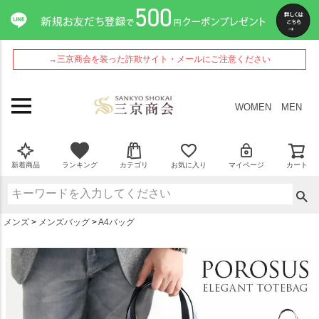
ペー
ジト
ップ
へ
→三京商会を装った詐欺サイト・メールにご注意ください
WOMEN
MEN
新着商品
ランキング
カテゴリ
お気に入り
マイページ
カート
メンズ
メンズバッグ
A4バッグ