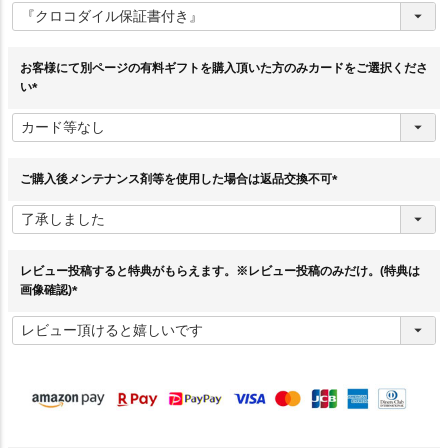
必
須
)
お客様にて別ページの有料ギフトを購入頂いた方のみカードをご選択くださ
い
(
必
須
)
ご購入後メンテナンス剤等を使用した場合は返品交換不可
(
必
須
)
レビュー投稿すると特典がもらえます。※レビュー投稿のみだけ。(特典は
画像確認)
(
必
須
)