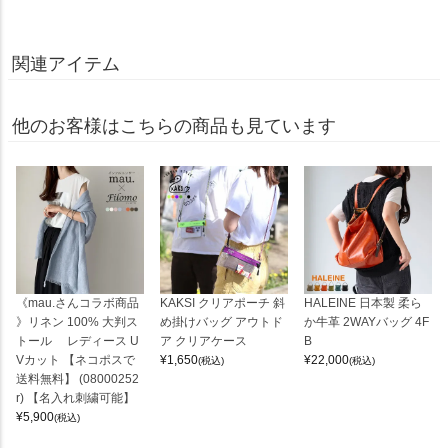
関連アイテム
他のお客様はこちらの商品も見ています
《mau.さんコラボ商品
KAKSI クリアポーチ 斜
HALEINE 日本製 柔ら
》リネン 100% 大判ス
め掛けバッグ アウトド
か牛革 2WAYバッグ 4F
トール レディース U
ア クリアケース
B
Vカット 【ネコポスで
¥
1,650
¥
22,000
(税込)
(税込)
送料無料】 (08000252
r) 【名入れ刺繍可能】
¥
5,900
(税込)