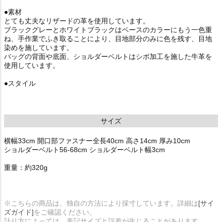
●素材
とても丈夫なリザードの革を使用しています。
ブラックグレーとホワイトブラックはベースのカラーにもう一色重
ね、手作業でふき取ることにより、目地部分のみに色を残す、目地
染めを施しています。
バッグの背面や底面、ショルダーベルトはシボ加工を施した牛革を
使用しています。
●スタイル
サイズ
横幅33cm 開口部ファスナー全長40cm 高さ14cm 厚み10cm
ショルダーベルト56-68cm ショルダーベルト幅3cm
重量：約320g
※こちらの商品は、独自の方法により採寸しています。詳細は
[サイ
ズガイド]
をご確認ください。
計り方によっては、表記サイズと誤差が生じることがあります。