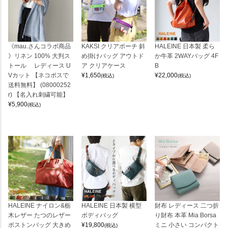
《mau.さんコラボ商品
KAKSI クリアポーチ 斜
HALEINE 日本製 柔ら
》リネン 100% 大判ス
め掛けバッグ アウトド
か牛革 2WAYバッグ 4F
トール レディース U
ア クリアケース
B
Vカット 【ネコポスで
¥
1,650
¥
22,000
(税込)
(税込)
送料無料】 (08000252
r) 【名入れ刺繍可能】
¥
5,900
(税込)
HALEINE ナイロン&栃
HALEINE 日本製 横型
財布 レディース 二つ折
木レザー たつのレザー
ボディバッグ
り財布 本革 Mia Borsa
ボストンバッグ 大きめ
¥
19,800
ミニ 小さい コンパクト
(税込)