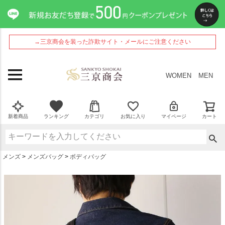
ペー
ジト
ップ
へ
→三京商会を装った詐欺サイト・メールにご注意ください
WOMEN
MEN
新着商品
ランキング
カテゴリ
お気に入り
マイページ
カート
メンズ
メンズバッグ
ボディバッグ