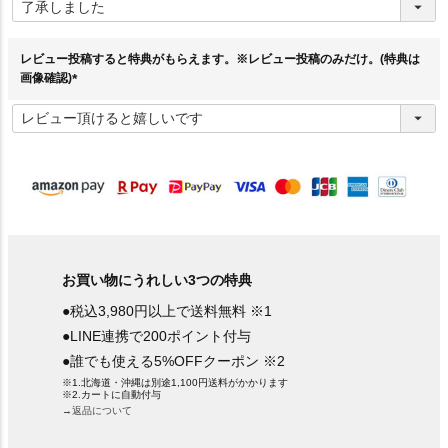
必
須
)
レビュー投稿すると特典がもらえます。※レビュー投稿のみだけ。(特典は
画像確認)
(
必
須
)
お買い物にうれしい3つの特典
●税込3,980円以上で送料無料 ※1
●LINE連携で200ポイント付与
●誰でも使える5%OFFクーポン ※2
※1.北海道・沖縄は別途1,100円送料がかかります
※2.カートに自動付与
→返品について