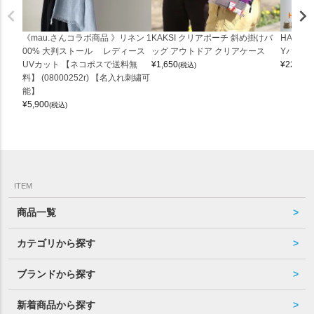
《mau.さんコラボ商品 》リネン 1
KAKSI クリアポーチ 斜め掛けバ
HALEI
00% 大判ストール レディース
ッグ アウトドア クリアケース
Yバッグ 
UVカット 【ネコポスで送料無
¥
1,650
¥
22,000
(税込)
料】 (08000252r) 【名入れ刺繍可
能】
¥
5,900
(税込)
ITEM
商品一覧
カテゴリから探す
ブランドから探す
新着商品から探す