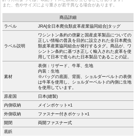
また、色やサイズにより重さが若干異なる場合があります。
商品詳細
ラベル
JRA[全日本爬虫類皮革産業協同組合]タッグ
ワシントン条約の啓蒙と国産皮革製品についての
正しい情報の普及を目的に設立された全日本爬虫
ラベル説明
類皮革産業協同組合が発行するタグ。商品が、ワ
シントン条約に基づき正しく輸入された皮革を使
用して日本で造られた日本製品であることの証。
表側：リザード、牛革、生地
内装：生地
素材
※バッグの底面、背面、ショルダーベルトの表側
は牛革を使用し、ショルダーベルトの内側に生地
を使用しています。
原産国
日本(縫製)
内側収納
メインポケット×1
外側収納
ファスナー付きポケット×1
開閉
両開ファスナー式
底鋲