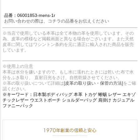
品番：06001853-mens-1r
お問い合わせの際は、コチラの品番をお伝えください
※当店で使用している本革は全て本物の革を使用しています。その
為、皮革の模様など掲載画面と異なる場合がございます。また天然
皮革に関してはワシントン条約を元に適正に輸入された商品を販売
しています。
※使用上の注意
本革は水分を嫌いますので、もし水に濡れたときには乾いた布で水
分をふき取り、 直射日光をさけ、自然乾燥させてください。
※革の取り扱いについて詳細は
[皮革の取り扱い・保管の方法]
をご確
認ください。
※キーワード：日本製ボディバッグ 本革 トカゲ 蜥蜴 レザー エキゾ
チックレザー ウエストポーチ ショルダーバッグ 肩掛け カジュアル
ファニーパック