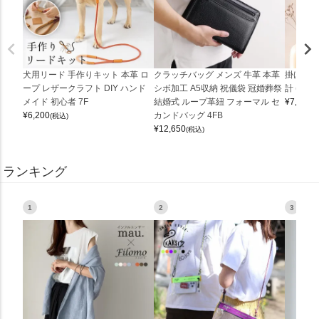
犬用リード 手作りキット 本革 ロ
クラッチバッグ メンズ 牛革 本革
掛け時計
ープ レザークラフト DIY ハンド
シボ加工 A5収納 祝儀袋 冠婚葬祭
計 (0900
メイド 初心者 7F
結婚式 ループ革紐 フォーマル セ
¥
7,150
(
¥
6,200
カンドバッグ 4FB
(税込)
¥
12,650
(税込)
ランキング
1
2
3