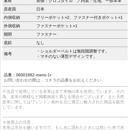
素材
表側：クロコダイル ／内装：生地、一部本革
原産国
日本
内側収納
フリーポケット×2、ファスナー付きポケット×1
外側収納
ファスナーポケット×1
開閉
ファスナー
底鋲
なし
・ショルダーベルトは無段階調整です。
備考
・マチのない薄型デザインです。
品番：06001882-mens-1r
お問い合わせの際は、コチラの品番をお伝えください
※当店で使用している本革は全て本物の革を使用しています。その
為、皮革の模様など掲載画面と異なる場合がございます。また天然
皮革に関してはワシントン条約を元に適正に輸入された商品を販売
しています。
※使用上の注意
本革は水分を嫌いますので、もし水に濡れたときには乾いた布で水