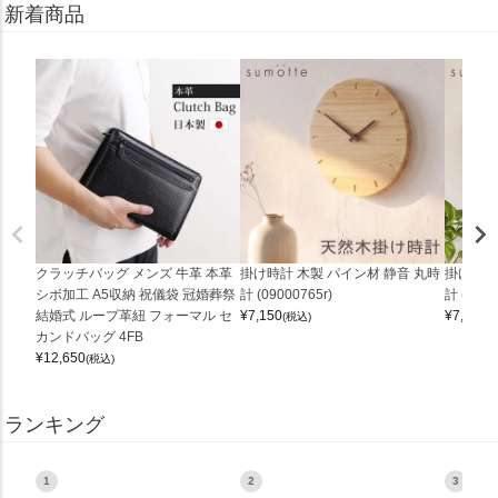
新着商品
クラッチバッグ メンズ 牛革 本革
掛け時計 木製 パイン材 静音 丸時
掛け時計
シボ加工 A5収納 祝儀袋 冠婚葬祭
計 (09000765r)
計 (0900
結婚式 ループ革紐 フォーマル セ
¥
7,150
¥
7,150
(税込)
(
カンドバッグ 4FB
¥
12,650
(税込)
ランキング
1
2
3