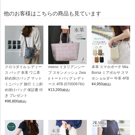
他のお客様はこちらの商品も見ています
クロコダイル レディー
mieno イタリアンシー
本革 スマホポーチ Mia
ス バッグ 本革 ワニ革
プ スキンメッシュ 2wa
Borsa ミアボルサ スマ
斜め掛けバッグ マット
y トートバッグ レディ
ホショルダー 牛革 4FB
ミニバッグ 旅行 ミニ斜
ース 4FB (07000676r)
¥
4,950
(税込)
め掛けバッグ 保証書 付
¥
13,200
(税込)
き プレゼント
¥
96,800
(税込)