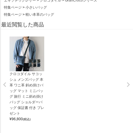
エキゾチックレザー
クロコダイル
GranCrocoシリーズ
特集ページ
小さいバッグ
特集ページ
軽い本革のバッグ
最近閲覧した商品
クロコダイル サコッ
シュ メンズバッグ 本
革 ワニ革 斜め掛けバ
ッグ マット ミニバッ
グ 旅行 ミニ斜め掛け
バッグ ショルダーバ
ッグ 保証書 付き プレ
ゼント
¥
96,800
(税込)