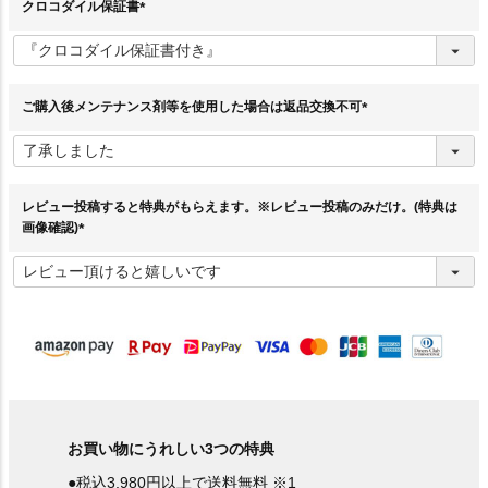
クロコダイル保証書
(
必
須
)
ご購入後メンテナンス剤等を使用した場合は返品交換不可
(
必
須
)
レビュー投稿すると特典がもらえます。※レビュー投稿のみだけ。(特典は
画像確認)
(
必
須
)
お買い物にうれしい3つの特典
●税込3,980円以上で送料無料 ※1