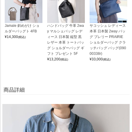
Jamale 斜めがけ ショ
ハンドバッグ 牛革 2wa
サコッシュ レディース
ルダーバッグト 4FB
y マルシェバッグ レデ
本革 日本製 2way バッ
¥
14,300
ィース 日本製 縦型 黒
グ プレリー PRAIRIE
(税込)
レザー 本革 トートバッ
ショルダーバッグ クラ
グ ショルダーバッグ ギ
ッチバッグ バッグ(090
フト プレゼント 5F
00338r)
¥
13,200
¥
33,000
(税込)
(税込)
商品詳細