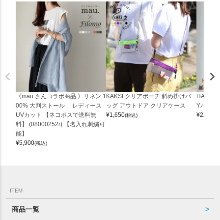
《mau.さんコラボ商品 》リネン 1
KAKSI クリアポーチ 斜め掛けバ
HALEI
00% 大判ストール レディース
ッグ アウトドア クリアケース
Yバッグ 
UVカット 【ネコポスで送料無
¥
1,650
¥
22,000
(税込)
料】 (08000252r) 【名入れ刺繍可
能】
¥
5,900
(税込)
ITEM
商品一覧