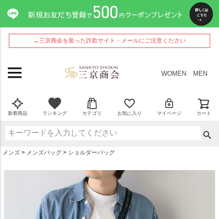
ペー
ジト
ップ
へ
→三京商会を装った詐欺サイト・メールにご注意ください
WOMEN
MEN
新着商品
ランキング
カテゴリ
お気に入り
マイページ
カート
メンズ
メンズバッグ
ショルダーバッグ