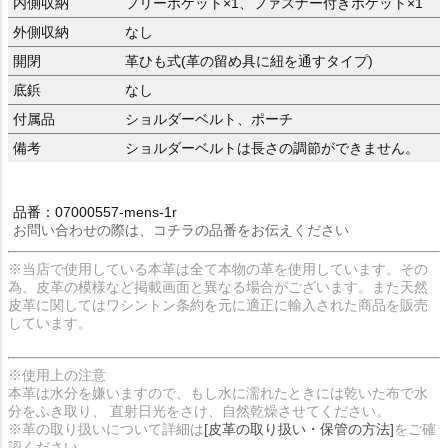
内側収納
フリーポケット×1、ファスナー付きポケット×1
外側収納
なし
開閉
革ひも式(革の留め具に紐を通すタイプ)
底鋲
なし
付属品
ショルダーベルト、ポーチ
備考
ショルダーベルトは長さの調節ができません。
品番：07000557-mens-1r
お問い合わせの際は、コチラの品番をお伝えください
※当店で使用している本革は全て本物の革を使用しています。その
為、皮革の模様など掲載画面と異なる場合がございます。また天然
皮革に関してはワシントン条約を元に適正に輸入された商品を販売
しています。
※使用上の注意
本革は水分を嫌いますので、もし水に濡れたときには乾いた布で水
分をふき取り、 直射日光をさけ、自然乾燥させてください。
※革の取り扱いについて詳細は
[皮革の取り扱い・保管の方法]
をご確
認ください。