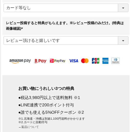
(
必
須
)
レビュー投稿すると特典がもらえます。※レビュー投稿のみだけ。(特典は
画像確認)
(
必
須
)
お買い物にうれしい3つの特典
●税込3,980円以上で送料無料 ※1
●LINE連携で200ポイント付与
●誰でも使える5%OFFクーポン ※2
※1.北海道・沖縄は別途1,100円送料がかかります
※2.カートに自動付与
→返品について