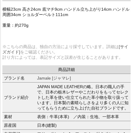
横幅23cm 高さ24cm 底マチ9cm ハンドル立ち上がり14cm ハンドル
周囲34cm ショルダーベルト111cm
重量：約270g
※こちらの商品は、独自の方法により採寸しています。詳細は
[サイ
ズガイド]
をご確認ください。
計り方によっては、表記サイズと誤差が生じることがあります。
商品詳細
ブランド名
Jamale [ジャマレ]
JAPAN MADE LEATHERの略。日本の職人の手
で、日本の栃木レザーやこだわりをもってセレク
ブランド紹介
トした革を使い仕立てられた革小物を取り扱って
います。日本製の素晴らしさをより多くの人に知
ってもらうために立ち上げた自社ブランドです。
素材
表側：牛革(本革) ／内装：生地、一部本革
原産国
日本(縫製)