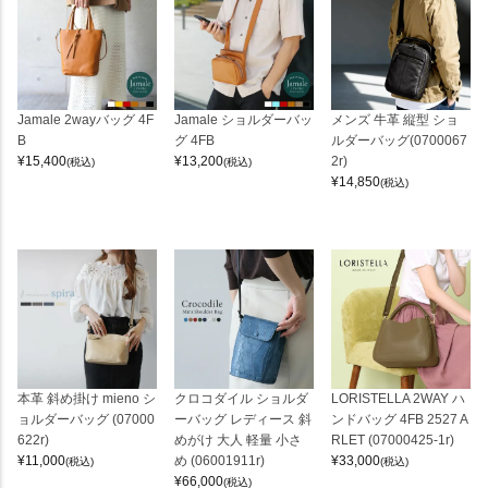
Jamale 2wayバッグ 4F
Jamale ショルダーバッ
メンズ 牛革 縦型 ショ
B
グ 4FB
ルダーバッグ(0700067
¥
15,400
¥
13,200
2r)
(税込)
(税込)
¥
14,850
(税込)
本革 斜め掛け mieno シ
クロコダイル ショルダ
LORISTELLA 2WAY ハ
ョルダーバッグ (07000
ーバッグ レディース 斜
ンドバッグ 4FB 2527 A
622r)
めがけ 大人 軽量 小さ
RLET (07000425-1r)
¥
11,000
め (06001911r)
¥
33,000
(税込)
(税込)
¥
66,000
(税込)