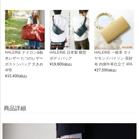
HALEINE ナイロン&栃
HALEINE 日本製 横型
HALEINE 一枚革 ダイ
木レザー たつのレザー
ボディバッグ
ヤモンドパイソン 長財
ボストンバッグ 大きめ
¥
19,800
布 内側牛革仕立て 4FA
(税込)
4FB
¥
27,500
(税込)
¥
15,400
(税込)
商品詳細