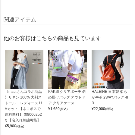
関連アイテム
他のお客様はこちらの商品も見ています
《mau.さんコラボ商品
KAKSI クリアポーチ 斜
HALEINE 日本製 柔ら
》リネン 100% 大判ス
め掛けバッグ アウトド
か牛革 2WAYバッグ 4F
トール レディース U
ア クリアケース
B
Vカット 【ネコポスで
¥
1,650
¥
22,000
(税込)
(税込)
送料無料】 (08000252
r) 【名入れ刺繍可能】
¥
5,900
(税込)