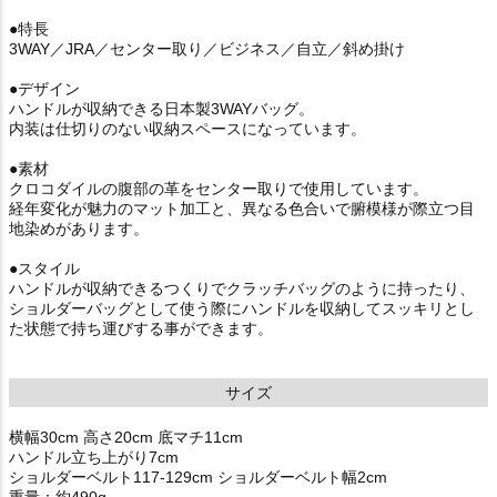
●特長
3WAY／JRA／センター取り／ビジネス／自立／斜め掛け
●デザイン
ハンドルが収納できる日本製3WAYバッグ。
内装は仕切りのない収納スペースになっています。
●素材
クロコダイルの腹部の革をセンター取りで使用しています。
経年変化が魅力のマット加工と、異なる色合いで腑模様が際立つ目
地染めがあります。
●スタイル
ハンドルが収納できるつくりでクラッチバッグのように持ったり、
ショルダーバッグとして使う際にハンドルを収納してスッキリとし
た状態で持ち運びする事ができます。
サイズ
横幅30cm 高さ20cm 底マチ11cm
ハンドル立ち上がり7cm
ショルダーベルト117-129cm ショルダーベルト幅2cm