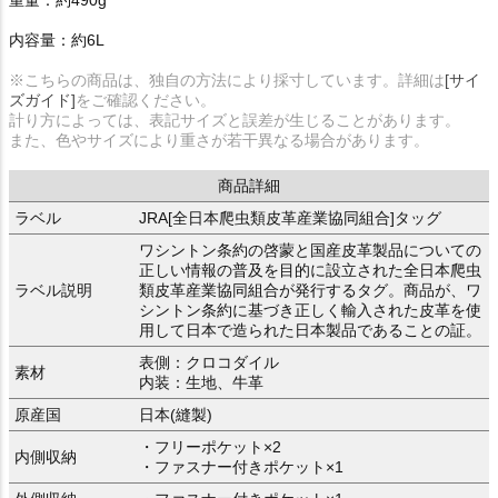
重量：約490g
内容量：約6L
※こちらの商品は、独自の方法により採寸しています。詳細は
[サイ
ズガイド]
をご確認ください。
計り方によっては、表記サイズと誤差が生じることがあります。
また、色やサイズにより重さが若干異なる場合があります。
商品詳細
ラベル
JRA[全日本爬虫類皮革産業協同組合]タッグ
ワシントン条約の啓蒙と国産皮革製品についての
正しい情報の普及を目的に設立された全日本爬虫
ラベル説明
類皮革産業協同組合が発行するタグ。商品が、ワ
シントン条約に基づき正しく輸入された皮革を使
用して日本で造られた日本製品であることの証。
表側：クロコダイル
素材
内装：生地、牛革
原産国
日本(縫製)
・フリーポケット×2
内側収納
・ファスナー付きポケット×1