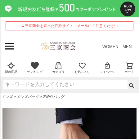
ペー
ジト
ップ
へ
→三京商会を装った詐欺サイト・メールにご注意ください
WOMEN
MEN
新着商品
ランキング
カテゴリ
お気に入り
マイページ
カート
メンズ
メンズバッグ
2WAYバッグ