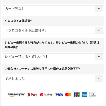
(
必
須
)
クロコダイル保証書
(
必
須
)
レビュー投稿すると特典がもらえます。※レビュー投稿のみだけ。(特典は
画像確認)
(
必
須
)
ご購入後メンテナンス剤等を使用した場合は返品交換不可
(
必
須
)