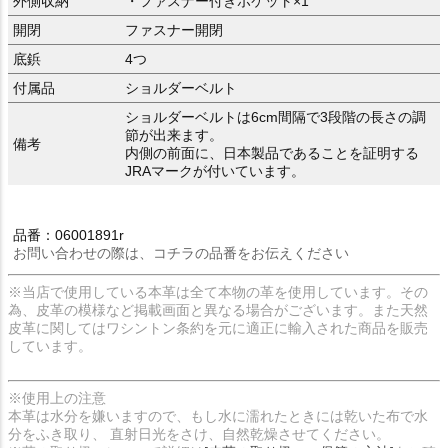
外側収納
・ファスナー付きポケット×1
開閉
ファスナー開閉
底鋲
4つ
付属品
ショルダーベルト
ショルダーベルトは6cm間隔で3段階の長さの調
節が出来ます。
備考
内側の前面に、日本製品であることを証明する
JRAマークが付いています。
品番：06001891r
お問い合わせの際は、コチラの品番をお伝えください
※当店で使用している本革は全て本物の革を使用しています。その
為、皮革の模様など掲載画面と異なる場合がございます。また天然
皮革に関してはワシントン条約を元に適正に輸入された商品を販売
しています。
※使用上の注意
本革は水分を嫌いますので、もし水に濡れたときには乾いた布で水
分をふき取り、 直射日光をさけ、自然乾燥させてください。