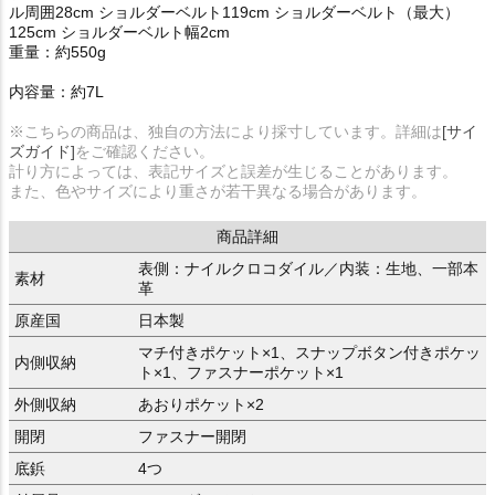
ル周囲28cm ショルダーベルト119cm ショルダーベルト（最大）
125cm ショルダーベルト幅2cm
重量：約550g
内容量：約7L
※こちらの商品は、独自の方法により採寸しています。詳細は
[サイ
ズガイド]
をご確認ください。
計り方によっては、表記サイズと誤差が生じることがあります。
また、色やサイズにより重さが若干異なる場合があります。
商品詳細
表側：ナイルクロコダイル／内装：生地、一部本
素材
革
原産国
日本製
マチ付きポケット×1、スナップボタン付きポケッ
内側収納
ト×1、ファスナーポケット×1
外側収納
あおりポケット×2
開閉
ファスナー開閉
底鋲
4つ