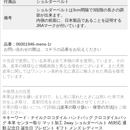
付属品
ショルダーベルト
ショルダーベルトは3cm間隔で3段階の長さの調
節が出来ます。
備考
内側の前面に、日本製品であることを証明する
JRAマークが付いています。
品番：06001946-mens-1r
お問い合わせの際は、コチラの品番をお伝えください
※当店で使用している本革は全て本物の革を使用しています。その
為、皮革の模様など掲載画面と異なる場合がございます。また天然
皮革に関してはワシントン条約を元に適正に輸入された商品を販売
しています。
※使用上の注意
本革は水分を嫌いますので、もし水に濡れたときには乾いた布で水
分をふき取り、 直射日光をさけ、自然乾燥させてください。
※革の取り扱いについて詳細は
[皮革の取り扱い・保管の方法]
をご確
認ください。
※キーワード：ナイルクロコダイル ハンドバッグ クロコダイルバッ
グ 本革 センター取り マット加工 2way ショルダーベルト A5対応 通
勤 記念日 誕生日 プレゼント ギフト メンズ レディース