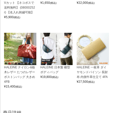
Vカット 【ネコポスで
¥
1,650
¥
22,000
(税込)
(税込)
送料無料】 (08000252
r) 【名入れ刺繍可能】
¥
5,900
(税込)
HALEINE ナイロン&栃
HALEINE 日本製 横型
HALEINE 一枚革 ダイ
木レザー たつのレザー
ボディバッグ
ヤモンドパイソン 長財
ボストンバッグ 大きめ
¥
19,800
布 内側牛革仕立て 4FA
(税込)
4FB
¥
27,500
(税込)
¥
15,400
(税込)
商品詳細