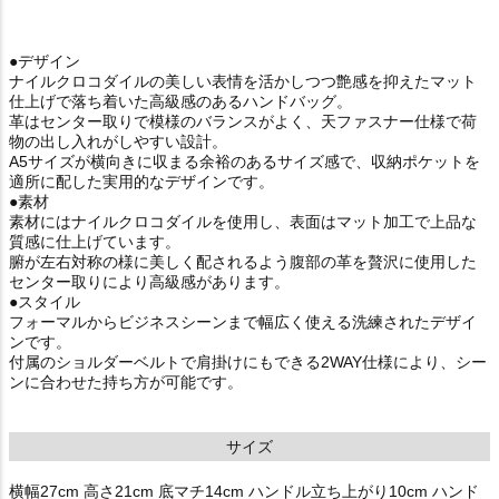
●デザイン
ナイルクロコダイルの美しい表情を活かしつつ艶感を抑えたマット
仕上げで落ち着いた高級感のあるハンドバッグ。
革はセンター取りで模様のバランスがよく、天ファスナー仕様で荷
物の出し入れがしやすい設計。
A5サイズが横向きに収まる余裕のあるサイズ感で、収納ポケットを
適所に配した実用的なデザインです。
●素材
素材にはナイルクロコダイルを使用し、表面はマット加工で上品な
質感に仕上げています。
腑が左右対称の様に美しく配されるよう腹部の革を贅沢に使用した
センター取りにより高級感があります。
●スタイル
フォーマルからビジネスシーンまで幅広く使える洗練されたデザイ
ンです。
付属のショルダーベルトで肩掛けにもできる2WAY仕様により、シー
ンに合わせた持ち方が可能です。
サイズ
横幅27cm 高さ21cm 底マチ14cm ハンドル立ち上がり10cm ハンド