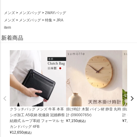
メンズ
メンズバッグ
2WAYバッグ
メンズ
メンズバッグ
特集
JRA
item
新着商品
クラッチバッグ メンズ 牛革 本革
掛け時計 木製 パイン材 静音 丸時
掛け時計
シボ加工 A5収納 祝儀袋 冠婚葬祭
計 (09000765r)
計 (0900
結婚式 ループ革紐 フォーマル セ
¥
7,150
¥
7,150
(税込)
(
カンドバッグ 4FB
¥
12,650
(税込)