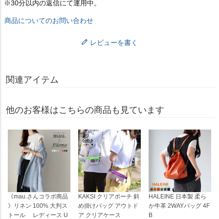
※30分以内の返信にて運用中。
商品についてのお問い合わせ
レビューを書く
関連アイテム
他のお客様はこちらの商品も見ています
《mau.さんコラボ商品
KAKSI クリアポーチ 斜
HALEINE 日本製 柔ら
》リネン 100% 大判ス
め掛けバッグ アウトド
か牛革 2WAYバッグ 4F
トール レディース U
ア クリアケース
B