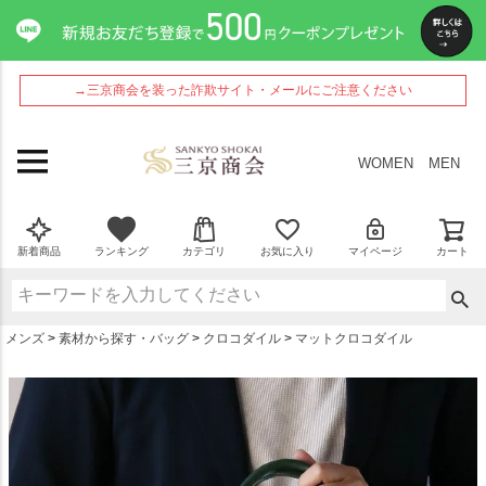
ペー
ジト
ップ
へ
→三京商会を装った詐欺サイト・メールにご注意ください
WOMEN
MEN
新着商品
ランキング
カテゴリ
お気に入り
マイページ
カート
メンズ
素材から探す・バッグ
クロコダイル
マットクロコダイル