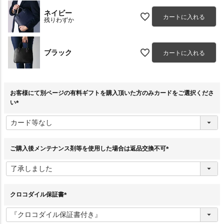
ネイビー
カートに入れる
残りわずか
ブラック
カートに入れる
お客様にて別ページの有料ギフトを購入頂いた方のみカードをご選択くださ
い
(
必
須
)
ご購入後メンテナンス剤等を使用した場合は返品交換不可
(
必
須
)
クロコダイル保証書
(
必
須