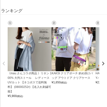
ランキング
1
2
3
《mau.さんコラボ商品 》リネン 1
KAKSI クリアポーチ 斜め掛けバ
HALEI
00% 大判ストール レディース
ッグ アウトドア クリアケース
Yバッグ 
UVカット 【ネコポスで送料無
¥
1,650
¥
22,000
(税込)
料】 (08000252r) 【名入れ刺繍可
能】
¥
5,900
(税込)