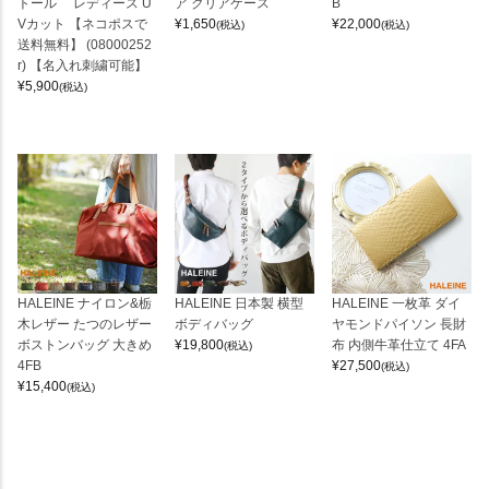
トール レディース U
ア クリアケース
B
Vカット 【ネコポスで
¥
1,650
¥
22,000
(税込)
(税込)
送料無料】 (08000252
r) 【名入れ刺繍可能】
¥
5,900
(税込)
HALEINE ナイロン&栃
HALEINE 日本製 横型
HALEINE 一枚革 ダイ
木レザー たつのレザー
ボディバッグ
ヤモンドパイソン 長財
ボストンバッグ 大きめ
¥
19,800
布 内側牛革仕立て 4FA
(税込)
4FB
¥
27,500
(税込)
¥
15,400
(税込)