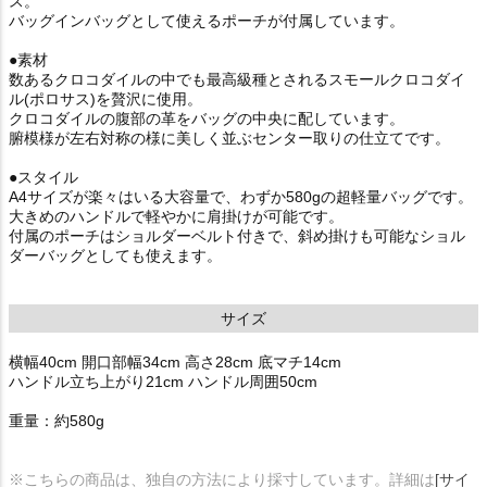
ス。
バッグインバッグとして使えるポーチが付属しています。
●素材
数あるクロコダイルの中でも最高級種とされるスモールクロコダイ
ル(ポロサス)を贅沢に使用。
クロコダイルの腹部の革をバッグの中央に配しています。
腑模様が左右対称の様に美しく並ぶセンター取りの仕立てです。
●スタイル
A4サイズが楽々はいる大容量で、わずか580gの超軽量バッグです。
大きめのハンドルで軽やかに肩掛けが可能です。
付属のポーチはショルダーベルト付きで、斜め掛けも可能なショル
ダーバッグとしても使えます。
サイズ
横幅40cm 開口部幅34cm 高さ28cm 底マチ14cm
ハンドル立ち上がり21cm ハンドル周囲50cm
重量：約580g
※こちらの商品は、独自の方法により採寸しています。詳細は
[サイ