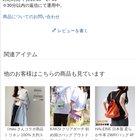
※30分以内の返信にて運用中。
商品についてのお問い合わせ
レビューを書く
関連アイテム
他のお客様はこちらの商品も見ています
《mau.さんコラボ商品
KAKSI クリアポーチ 斜
HALEINE 日本製 柔ら
》リネン 100% 大判ス
め掛けバッグ アウトド
か牛革 2WAYバッグ 4F