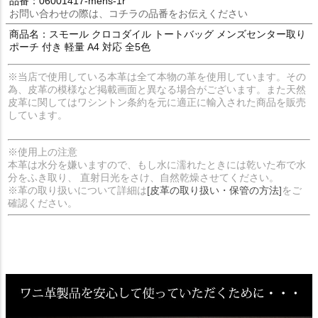
品番：06001417-mens-1r
お問い合わせの際は、コチラの品番をお伝えください
商品名：スモール クロコダイル トートバッグ メンズセンター取り
ポーチ 付き 軽量 A4 対応 全5色
※当店で使用している本革は全て本物の革を使用しています。その
為、皮革の模様など掲載画面と異なる場合がございます。また天然
皮革に関してはワシントン条約を元に適正に輸入された商品を販売
しています。
※使用上の注意
本革は水分を嫌いますので、もし水に濡れたときには乾いた布で水
分をふき取り、 直射日光をさけ、自然乾燥させてください。
※革の取り扱いについて詳細は
[皮革の取り扱い・保管の方法]
をご
確認ください。