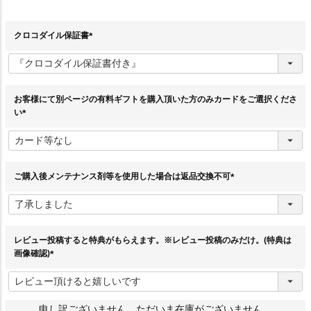
クロコダイル保証書
(
必
須
)
お客様にて別ページの有料ギフトを購入頂いた方のみカードをご選択くださ
い
(
必
須
)
ご購入後メンテナンス剤等を使用した場合は返品交換不可
(
必
須
)
レビュー投稿すると特典がもらえます。※レビュー投稿のみだけ。(特典は
画像確認)
(
必
須
)
申し訳ございません。ただいま在庫がございません。