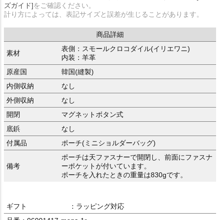
ズガイド]
をご確認ください。
計り方によっては、表記サイズと誤差が生じることがあります。
商品詳細
表側：スモールクロコダイル(イリエワニ)
素材
内装：羊革
原産国
韓国(縫製)
内側収納
なし
外側収納
なし
開閉
マグネットボタン式
底鋲
なし
付属品
ポーチ(ミニショルダーバッグ)
ポーチは天ファスナーで開閉し、前面にファスナ
備考
ーポケットが付いています。
ポーチを入れたときの重量は830gです。
ギフト
：ラッピング対応