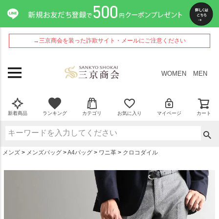
ペー
ジト
ップ
へ
→三京商会を装った詐欺サイト・メールにご注意ください
WOMEN
MEN
新着商品
ランキング
カテゴリ
お気に入り
マイページ
カート
メンズ
メンズバッグ
A4バッグ
ワニ革
クロコダイル