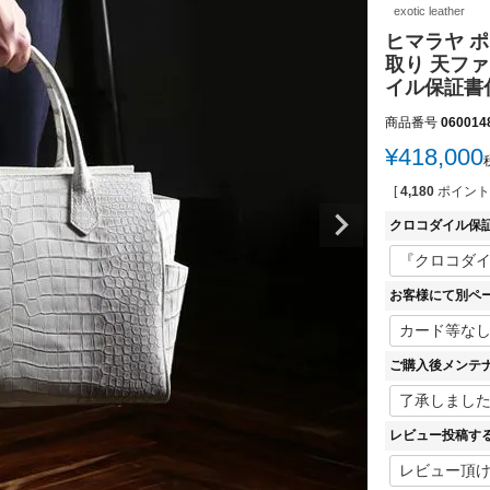
exotic leather
ヒマラヤ ポ
取り 天フ
イル保証書付
商品番号
060014
¥
418,000
[
4,180
ポイント
クロコダイル保
お客様にて別ペ
ご購入後メンテ
レビュー投稿す