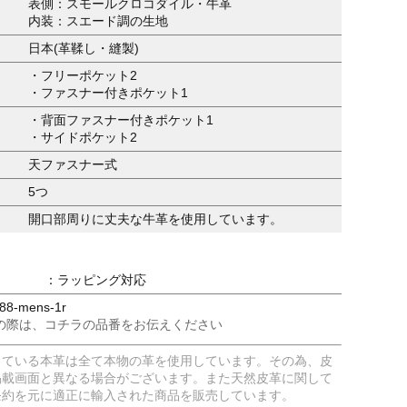
表側：スモールクロコダイル・牛革
内装：スエード調の生地
日本(革鞣し・縫製)
・フリーポケット2
・ファスナー付きポケット1
・背面ファスナー付きポケット1
・サイドポケット2
天ファスナー式
5つ
開口部周りに丈夫な牛革を使用しています。
：ラッピング対応
8-mens-1r
の際は、コチラの品番をお伝えください
している本革は全て本物の革を使用しています。その為、皮
掲載画面と異なる場合がございます。また天然皮革に関して
条約を元に適正に輸入された商品を販売しています。