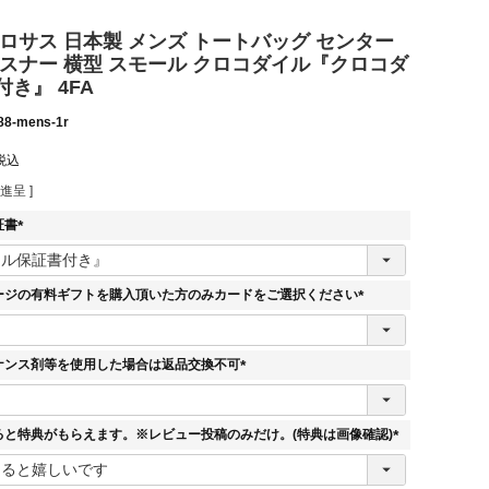
ロサス 日本製 メンズ トートバッグ センター
ァスナー 横型 スモール クロコダイル『クロコダ
き』 4FA
88-mens-1r
税込
進呈 ]
証書
(
必
須
ージの有料ギフトを購入頂いた方のみカードをご選択ください
)
(
必
須
ナンス剤等を使用した場合は返品交換不可
)
(
必
須
ると特典がもらえます。※レビュー投稿のみだけ。(特典は画像確認)
)
(
必