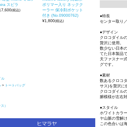
pira スピラ
ポリマー入り ネックク
17,600
ーラー 保冷剤ポケット
(税込)
付き (No.09000762)
●特長
¥
1,800
センター取り／
(税込)
●デザイン
クロコダイル
贅沢に使用。
数少ない日本
てた日本製品
天ファスナー
グです。
●素材
イル
数あるクロコ
ル
トートバッグ
サス)を贅沢に
クロコダイル
腑模様が左右
サス）
●スタイル
ホワイトカラ
ヤ山脈の雪解
この色合いは