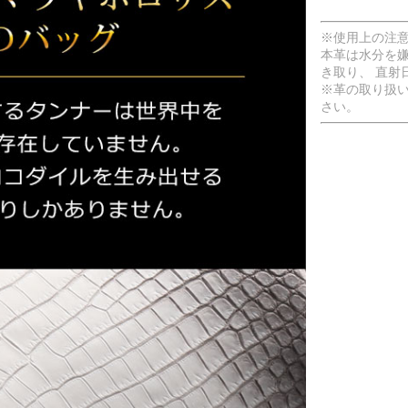
※使用上の注
本革は水分を
き取り、 直射
※革の取り扱
さい。