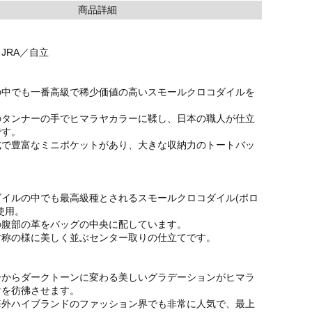
商品詳細
JRA／自立
の中でも一番高級で稀少価値の高いスモールクロコダイルを
のタンナーの手でヒマラヤカラーに鞣し、日本の職人が仕立
です。
式で豊富なミニポケットがあり、大きな収納力のトートバッ
ダイルの中でも最高級種とされるスモールクロコダイル(ポロ
使用。
の腹部の革をバッグの中央に配しています。
対称の様に美しく並ぶセンター取りの仕立てです。
ーからダークトーンに変わる美しいグラデーションがヒマラ
けを彷彿させます。
海外ハイブランドのファッション界でも非常に人気で、最上