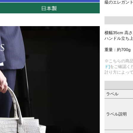
級のエレガン
横幅35cm 高さ
ハンドル立ち上が
重量：約700g
※こちらの商
ド]
をご確認く
計り方によっ
ラベル
ラベル説明