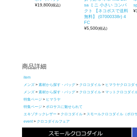
¥
19,800
sa ミニ 小さい コンパ
s
(税込)
クト 【ネコポスで送料
¥
無料】 (07000338r) 4
FC
¥
5,500
(税込)
商品詳細
item
メンズ
素材から探す・バッグ
クロコダイル
ヒマラヤクロコダ
メンズ
素材から探す・バッグ
クロコダイル
マットクロコダイ
特集ページ
ヒマラヤ
特集ページ
ポロサスに魅せられて
エキゾチックレザー
クロコダイル
スモールクロコダイル（ポロ
event
クロコダイルフェア