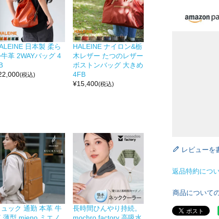
ALEINE 日本製 柔ら
HALEINE ナイロン&栃
牛革 2WAYバッグ 4
木レザー たつのレザー
B
ボストンバッグ 大きめ
22,000
4FB
(税込)
¥
15,400
(税込)
レビューを
返品特約につ
商品について
ュック 通勤 本革 牛
長時間ひんやり持続。
 薄型 mieno ミエノ
mochro factory 高吸水