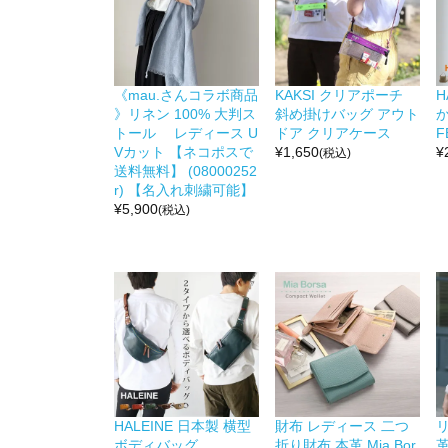
《mau.さんコラボ商品
KAKSI クリアポーチ
H
》リネン 100% 大判ス
斜め掛けバッグ アウト
か
トール レディース U
ドア クリアケース
F
Vカット 【ネコポスで
¥
1,650
¥
(税込)
送料無料】 (08000252
r) 【名入れ刺繍可能】
¥
5,900
(税込)
HALEINE 日本製 横型
財布 レディース 二つ
リ
ボディバッグ
折り財布 本革 Mia Bor
革