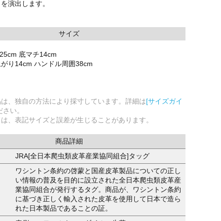
トを演出します。
サイズ
25cm 底マチ14cm
り14cm ハンドル周囲38cm
品は、独自の方法により採寸しています。詳細は
[サイズガイ
ださい。
ては、表記サイズと誤差が生じることがあります。
商品詳細
JRA[全日本爬虫類皮革産業協同組合]タッグ
ワシントン条約の啓蒙と国産皮革製品についての正し
い情報の普及を目的に設立された全日本爬虫類皮革産
業協同組合が発行するタグ。商品が、ワシントン条約
に基づき正しく輸入された皮革を使用して日本で造ら
れた日本製品であることの証。