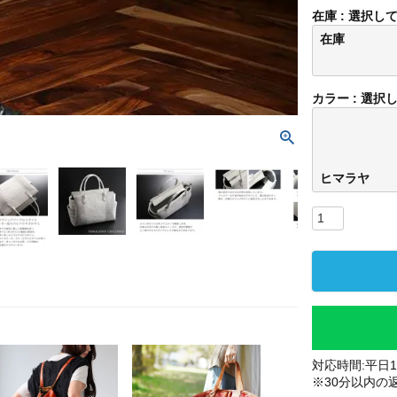
在庫
選択し
在庫
カラー
選択
ヒマラヤ
対応時間:平日10
※30分以内の