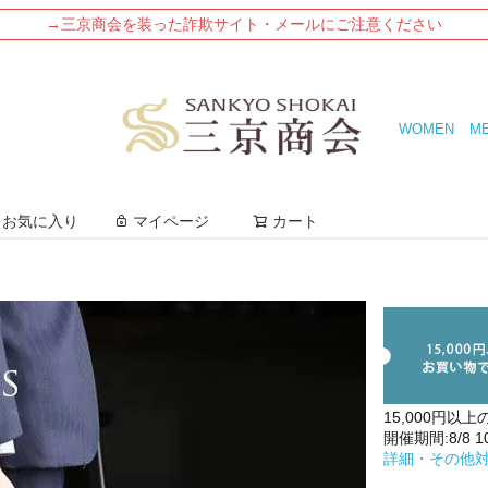
→三京商会を装った詐欺サイト・メールにご注意ください
WOMEN
M
検索
お気に入り
マイページ
カート
15,000円以上
開催期間:8/8 10:
詳細・その他