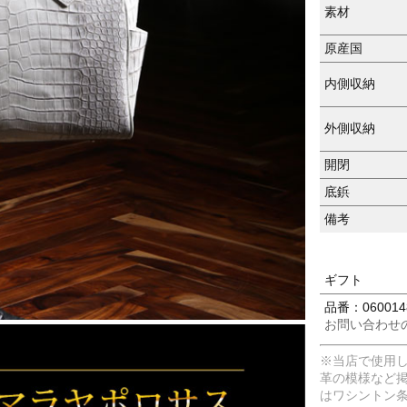
素材
原産国
内側収納
外側収納
開閉
底鋲
備考
ギフト
品番：0600148
お問い合わせ
※当店で使用
革の模様など
はワシントン