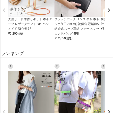
犬用リード 手作りキット 本革 ロ
クラッチバッグ メンズ 牛革 本革
掛け時計
ープ レザークラフト DIY ハンド
シボ加工 A5収納 祝儀袋 冠婚葬祭
計 (0900
メイド 初心者 7F
結婚式 ループ革紐 フォーマル セ
¥
7,150
(
¥
6,200
カンドバッグ 4FB
(税込)
¥
12,650
(税込)
ランキング
1
2
3