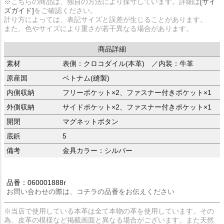
※こちらの商品は、独自の方法により採寸しています。詳細は
[サイ
ズガイド]
をご確認ください。
計り方によっては、表記サイズと誤差が生じることがあります。
また、色やサイズにより重さが若干異なる場合があります。
商品詳細
素材
表側：クロコダイル(本革) ／内装：牛革
原産国
ベトナム(縫製)
内側収納
フリーポケット×2、ファスナー付きポケット×1
外側収納
サイドポケット×2、ファスナー付きポケット×1
開閉
マグネットボタン
底鋲
5
備考
金具カラー：シルバー
品番：060001888r
お問い合わせの際は、コチラの品番をお伝えください
※当店で使用している本革は全て本物の革を使用しています。その
為、皮革の模様など掲載画面と異なる場合がございます。また天然