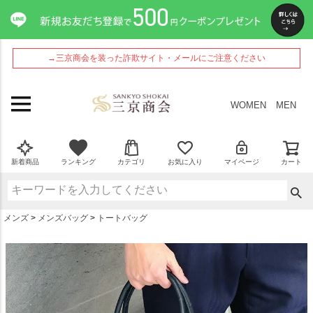
ペー
ジト
ップ
へ
→三京商会を装った詐欺サイト・メールにご注意ください
WOMEN
MEN
新着商品
ランキング
カテゴリ
お気に入り
マイページ
カート
メンズ
メンズバッグ
トートバッグ