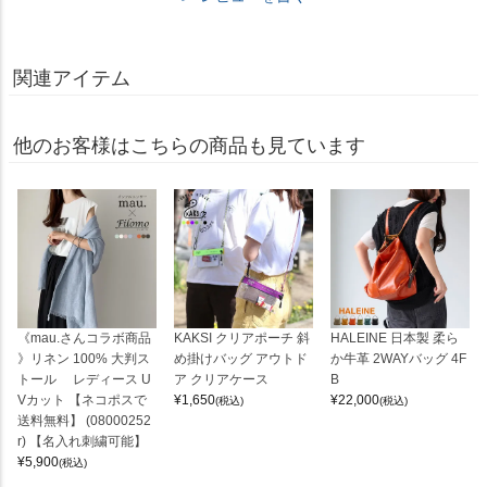
関連アイテム
他のお客様はこちらの商品も見ています
《mau.さんコラボ商品
KAKSI クリアポーチ 斜
HALEINE 日本製 柔ら
》リネン 100% 大判ス
め掛けバッグ アウトド
か牛革 2WAYバッグ 4F
トール レディース U
ア クリアケース
B
Vカット 【ネコポスで
¥
1,650
¥
22,000
(税込)
(税込)
送料無料】 (08000252
r) 【名入れ刺繍可能】
¥
5,900
(税込)