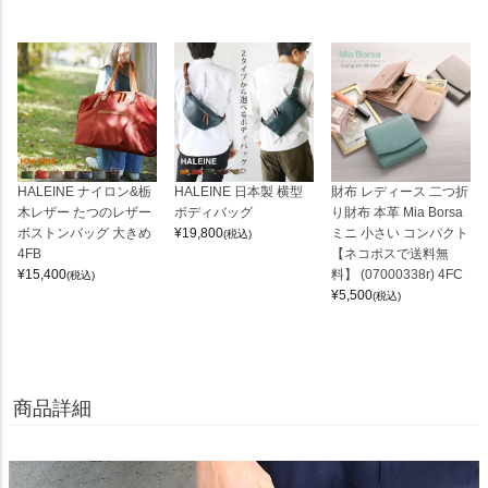
HALEINE ナイロン&栃
HALEINE 日本製 横型
財布 レディース 二つ折
木レザー たつのレザー
ボディバッグ
り財布 本革 Mia Borsa
ボストンバッグ 大きめ
¥
19,800
ミニ 小さい コンパクト
(税込)
4FB
【ネコポスで送料無
¥
15,400
料】 (07000338r) 4FC
(税込)
¥
5,500
(税込)
商品詳細