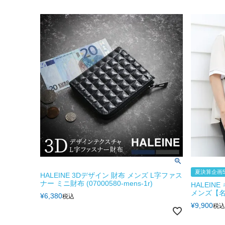
夏決算企画5
HALEINE 3Dデザイン 財布 メンズ L字ファス
ナー ミニ財布 (07000580-mens-1r)
HALEIN
メンズ【名
¥
6,380
税込
¥
9,900
税込