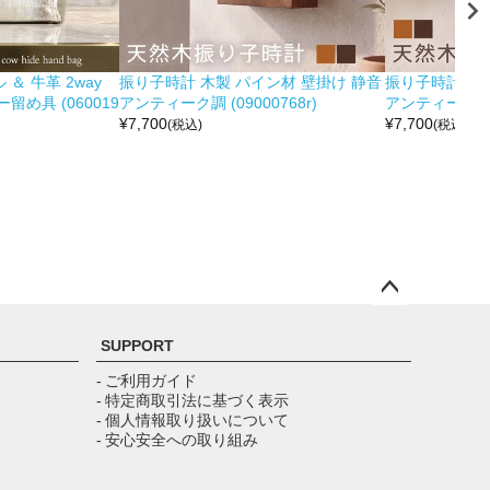
＆ 牛革 2way
振り子時計 木製 パイン材 壁掛け 静音
振り子時計 木製
め具 (060019
アンティーク調 (09000768r)
アンティーク調 (0
¥
7,700
¥
7,700
(税込)
(税込)
ペー
ジト
SUPPORT
ップ
へ
- ご利用ガイド
- 特定商取引法に基づく表示
- 個人情報取り扱いについて
- 安心安全への取り組み