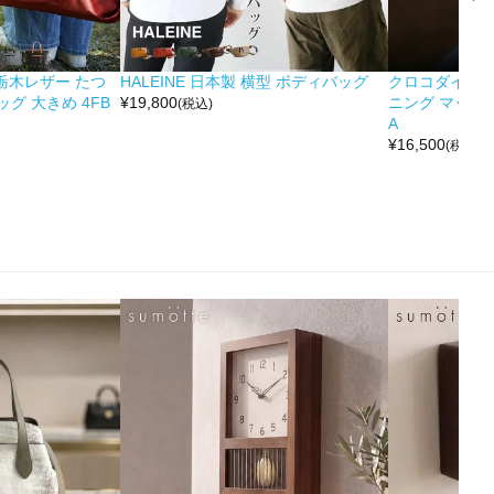
&栃木レザー たつ
HALEINE 日本製 横型 ボディバッグ
クロコダイル 
グ 大きめ 4FB
¥
19,800
ニング マット 
(税込)
A
¥
16,500
(税込)