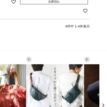
在庫切れ
4
件中
1
-
4
件表示
5
6