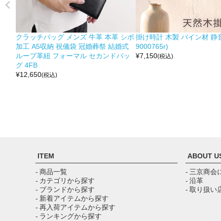
クラッチバッグ メンズ 牛革 本革 シボ
掛け時計 木製 パイン材 静音
加工 A5収納 祝儀袋 冠婚葬祭 結婚式
9000765r)
ループ革紐 フォーマル セカンドバッ
¥
7,150
(税込)
グ 4FB
¥
12,650
(税込)
ITEM
ABOUT U
- 商品一覧
- 三京商会
- カテゴリから探す
- 沿革
- ブランドから探す
- 取り扱い
- 新着アイテムから探す
- 再入荷アイテムから探す
- ランキングから探す