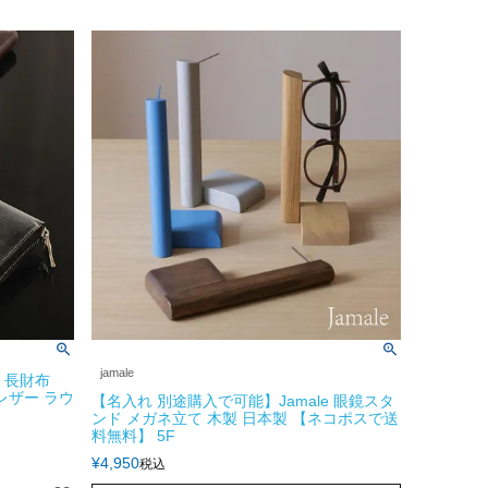
jamale
牛革 長財布
レザー ラウ
【名入れ 別途購入で可能】Jamale 眼鏡スタ
ンド メガネ立て 木製 日本製 【ネコポスで送
料無料】 5F
¥
4,950
税込