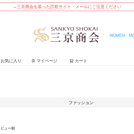
→三京商会を装った詐欺サイト・メールにご注意ください
WOMEN
M
検索
お気に入り
マイページ
カート
ファッション
レビュー順