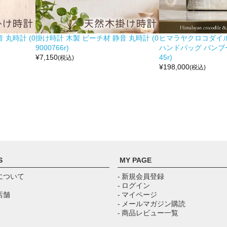
 丸時計 (0
掛け時計 木製 ビーチ材 静音 丸時計 (0
ヒマラヤクロコダイル 
9000766r)
ハンドバッグ バンブー留
¥
7,150
45r)
(税込)
¥
198,000
(税込)
S
MY PAGE
について
- 新規会員登録
- ログイン
店舗
- マイページ
- メールマガジン購読
- 商品レビュー一覧