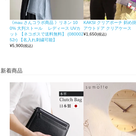
《mau.さんコラボ商品 》リネン 10
KAKSI クリアポーチ 斜め
0% 大判ストール レディース UVカ
アウトドア クリアケース
ット 【ネコポスで送料無料】 (080002
¥
1,650
(税込)
52r) 【名入れ刺繍可能】
¥
5,900
(税込)
新着商品