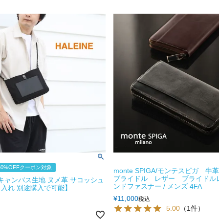
0%OFFクーポン対象
monte SPIGA/モンテスピガ 
ブライドル レザー ブライドル
E キャンバス生地 ヌメ革 サコッシュ
ンドファスナー / メンズ 4FA
入れ 別途購入で可能】
¥
11,000
税込
5.00
（1件）