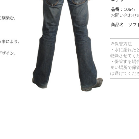
ギフト
品番：1054r
お問い合わせ
商品名：ソフト
※保管方法
・水に濡れた
乾燥させてく
・保管する場
良い場所で保
は避けてくだ