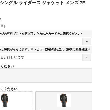
シングル ライダース ジャケット メンズ 7F
込
呈 ]
ージの有料ギフトを購入頂いた方のみカードをご選択ください
(
必
須
ると特典がもらえます。※レビュー投稿のみだけ。(特典は画像確認)
)
(
必
須
てください
)
してください