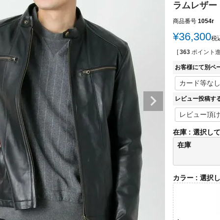
ラムレザー 
商品番号
1054r
¥
36,300
税
[
363
ポイント進
お客様にて別ペ
レビュー投稿す
在庫
選択し
在庫
カラー
選択