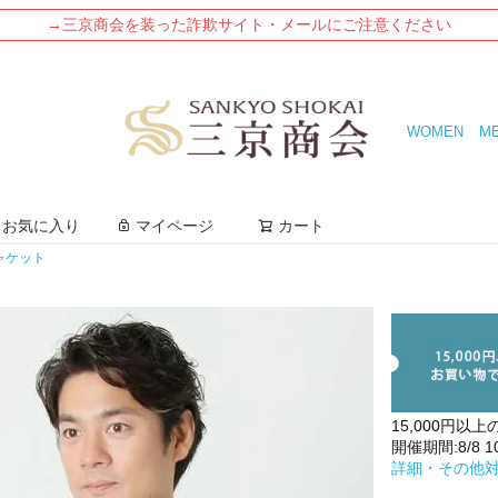
→三京商会を装った詐欺サイト・メールにご注意ください
WOMEN
M
検索
お気に入り
マイページ
カート
ャケット
15,000円以上
開催期間:8/8 10:
詳細・その他