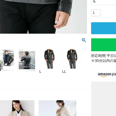
L
対応時間:平日10
※30分以内の
L
LL