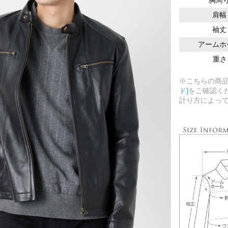
肩幅
袖丈
アームホ
重さ
※こちらの商
ド]
をご確認く
計り方によっ