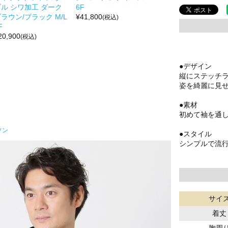
ブル シワ加工 ダーク
6F
ラウン/ブラック M/L
¥
41,800
(税込)
F
20,900
(税込)
●デザイン
縦にステッチ
姿を綺麗に見
●素材
初めて袖を通
ソン
●スタイル
シンプルで流
サイ
着丈
胸周