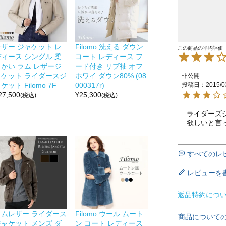
レザー ジャケット レ
Filomo 洗える ダウン
ディース シングル 柔
コート レディース フ
らかい ラム レザージ
ード付き リブ袖 オフ
ャケット ライダースジ
ホワイ ダウン80% (08
非公開
投稿日
2015/0
ケット Filomo 7F
000317r)
27,500
¥
25,300
(税込)
(税込)
ライダーズ
欲しいと言
すべてのレ
レビューを
返品特約につ
ラムレザー ライダース
Filomo ウール ムート
商品について
ジャケット メンズ ダ
ン コート レディース