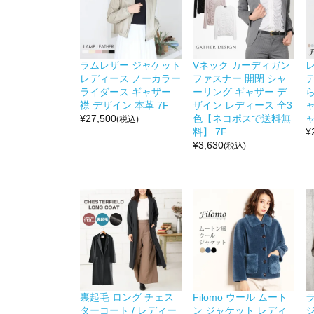
ラムレザー ジャケット
Vネック カーディガン
レディース ノーカラー
ファスナー 開閉 シャ
ライダース ギャザー
ーリング ギャザー デ
襟 デザイン 本革 7F
ザイン レディース 全3
¥
27,500
色【ネコポスで送料無
ャ
(税込)
料】 7F
¥
¥
3,630
(税込)
裏起毛 ロング チェス
Filomo ウール ムート
ターコート / レディー
ン ジャケット レディ