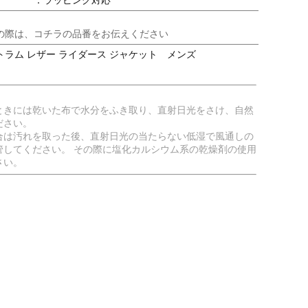
：ラッピング対応
の際は、コチラの品番をお伝えください
ラム レザー ライダース ジャケット メンズ
ときには乾いた布で水分をふき取り、直射日光をさけ、自然
ださい。
合は汚れを取った後、直射日光の当たらない低湿で風通しの
管してください。 その際に塩化カルシウム系の乾燥剤の使用
さい。