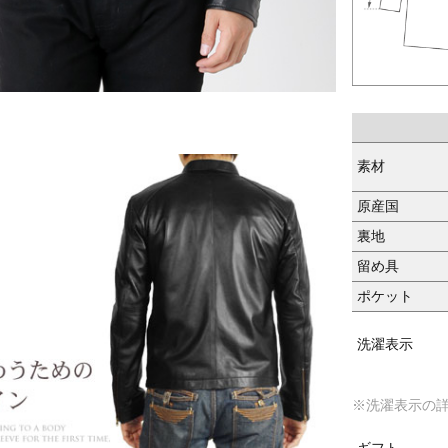
素材
原産国
裏地
留め具
ポケット
洗濯表示
※洗濯表示の