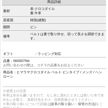
商品詳細
表:クロコダイル
素材
裏:牛革
原産国
韓国(縫製)
開閉
ピン
ベルトは裏で取り外せ、切って長さを調節できま
備考
す。
ギフト
：ラッピング対応
品番：06000794r
お問い合わせの際は、コチラの品番をお伝えください
商品名：ヒマラヤクロコダイル ベルト ピンタイプ / メンズ / ヘン
ローン
※使用上の注意
本革は水分を嫌いますので、もし水に濡れたときには乾いた布で水
分をふき取り、 直射日光をさけ、自然乾燥させてください。
※革の取り扱いについて詳細は
[皮革の取り扱い・保管の方法]
をご