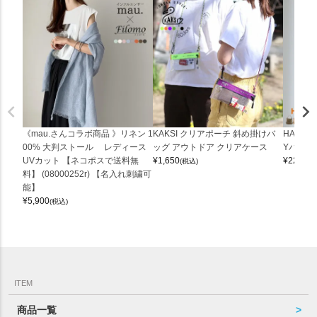
《mau.さんコラボ商品 》リネン 1
KAKSI クリアポーチ 斜め掛けバ
HALEI
00% 大判ストール レディース
ッグ アウトドア クリアケース
Yバッグ 
UVカット 【ネコポスで送料無
¥
1,650
¥
22,000
(税込)
料】 (08000252r) 【名入れ刺繍可
能】
¥
5,900
(税込)
ITEM
商品一覧