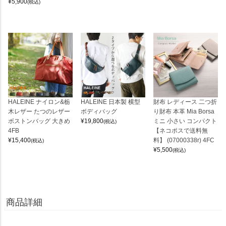
¥
5,900
(税込)
HALEINE ナイロン&栃
HALEINE 日本製 横型
財布 レディース 二つ折
木レザー たつのレザー
ボディバッグ
り財布 本革 Mia Borsa
ボストンバッグ 大きめ
¥
19,800
ミニ 小さい コンパクト
(税込)
4FB
【ネコポスで送料無
¥
15,400
料】 (07000338r) 4FC
(税込)
¥
5,500
(税込)
商品詳細