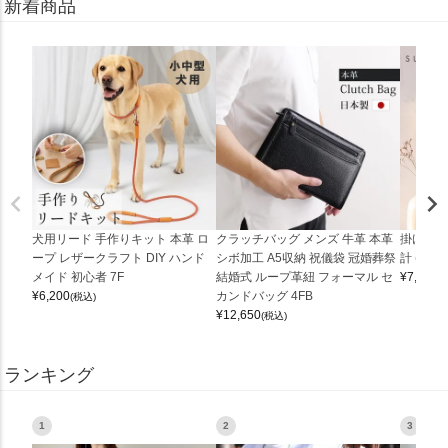
新着商品
犬用リード 手作りキット 本革 ロ
クラッチバッグ メンズ 牛革 本革
掛け時計
ープ レザークラフト DIY ハンド
シボ加工 A5収納 祝儀袋 冠婚葬祭
計 (0900
メイド 初心者 7F
結婚式 ループ革紐 フォーマル セ
¥
7,150
(
¥
6,200
カンドバッグ 4FB
(税込)
¥
12,650
(税込)
ランキング
1
2
3