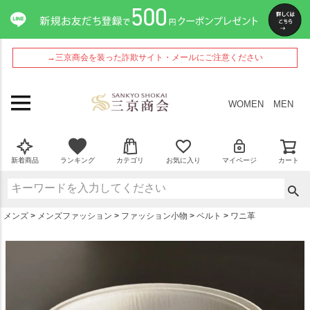
ペー
ジト
ップ
へ
→三京商会を装った詐欺サイト・メールにご注意ください
WOMEN
MEN
新着商品
ランキング
カテゴリ
お気に入り
マイページ
カート
メンズ
メンズファッション
ファッション小物
ベルト
ワニ革