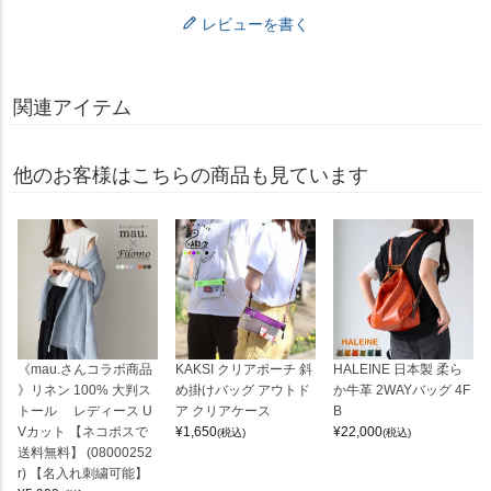
レビューを書く
関連アイテム
他のお客様はこちらの商品も見ています
《mau.さんコラボ商品
KAKSI クリアポーチ 斜
HALEINE 日本製 柔ら
》リネン 100% 大判ス
め掛けバッグ アウトド
か牛革 2WAYバッグ 4F
トール レディース U
ア クリアケース
B
Vカット 【ネコポスで
¥
1,650
¥
22,000
(税込)
(税込)
送料無料】 (08000252
r) 【名入れ刺繍可能】