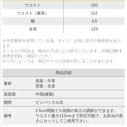
ウエスト
102
ウエスト（最長）
112
幅
3.5
全長
123
※天然素材を使用している為、サイズ、お色に若干の個体差があり
ます。
※こちらの商品は、独自の方法により採寸しています。詳細は
[サイ
ズガイド]
をご確認ください。
計り方によっては、表記サイズと誤差が生じることがあります。
商品詳細
表面：牛革
素材
背面：合皮
原産国
中国(縫製)
開閉
ピンバックル式
2.5cm間隔で５段階の長さの調節ができます。
備考
ウエスト最大112cmまで対応可能で、お好みの長
さにカットしてご使用下さい。