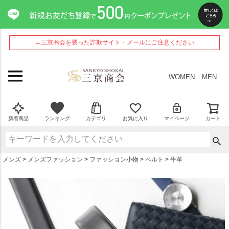
ペー
ジト
ップ
へ
→三京商会を装った詐欺サイト・メールにご注意ください
WOMEN
MEN
新着商品
ランキング
カテゴリ
お気に入り
マイページ
カート
メンズ
メンズファッション
ファッション小物
ベルト
牛革