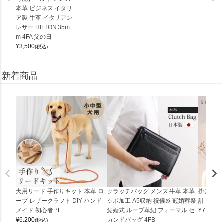
本革 ビジネス イタリ
ア製 牛革 イタリアン
レザー HILTON 35m
m 4FA 父の日
¥
3,500
(税込)
新着商品
犬用リード 手作りキット 本革 ロ
クラッチバッグ メンズ 牛革 本革
掛け時計
ープ レザークラフト DIY ハンド
シボ加工 A5収納 祝儀袋 冠婚葬祭
計 (0900
メイド 初心者 7F
結婚式 ループ革紐 フォーマル セ
¥
7,150
(
¥
6,200
カンドバッグ 4FB
(税込)