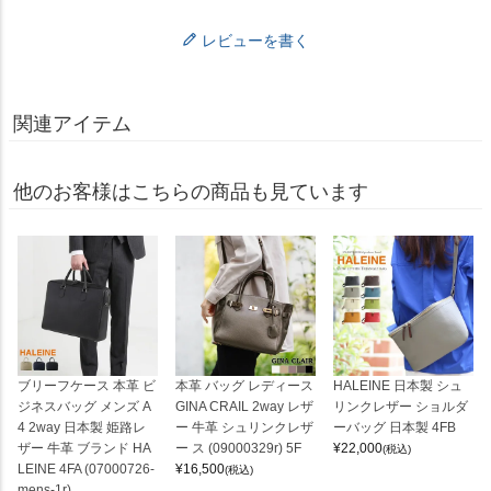
レビューを書く
関連アイテム
他のお客様はこちらの商品も見ています
ブリーフケース 本革 ビ
本革 バッグ レディース
HALEINE 日本製 シュ
ジネスバッグ メンズ A
GINA CRAIL 2way レザ
リンクレザー ショルダ
4 2way 日本製 姫路レ
ー 牛革 シュリンクレザ
ーバッグ 日本製 4FB
ザー 牛革 ブランド HA
ー ス (09000329r) 5F
¥
22,000
(税込)
LEINE 4FA (07000726-
¥
16,500
(税込)
mens-1r)