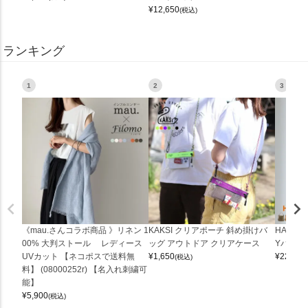
¥
12,650
(税込)
ランキング
1
2
3
《mau.さんコラボ商品 》リネン 1
KAKSI クリアポーチ 斜め掛けバ
HALEI
00% 大判ストール レディース
ッグ アウトドア クリアケース
Yバッグ 
UVカット 【ネコポスで送料無
¥
1,650
¥
22,000
(税込)
料】 (08000252r) 【名入れ刺繍可
能】
¥
5,900
(税込)