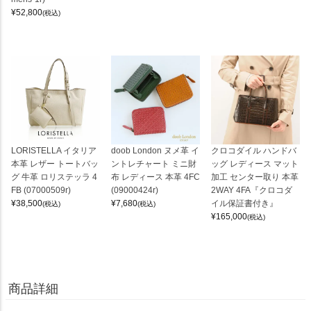
¥
52,800
(税込)
LORISTELLA イタリア
doob London ヌメ革 イ
クロコダイル ハンドバ
本革 レザー トートバッ
ントレチャート ミニ財
ッグ レディース マット
グ 牛革 ロリステッラ 4
布 レディース 本革 4FC
加工 センター取り 本革
FB (07000509r)
(09000424r)
2WAY 4FA『クロコダ
¥
38,500
¥
7,680
イル保証書付き』
(税込)
(税込)
¥
165,000
(税込)
商品詳細