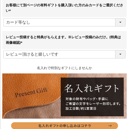
お客様にて別ページの有料ギフトを購入頂いた方のみカードをご選択くださ
い
(
必
須
)
レビュー投稿すると特典がもらえます。※レビュー投稿のみだけ。(特典は
画像確認)
(
必
須
)
名入れで特別なギフトにしませんか