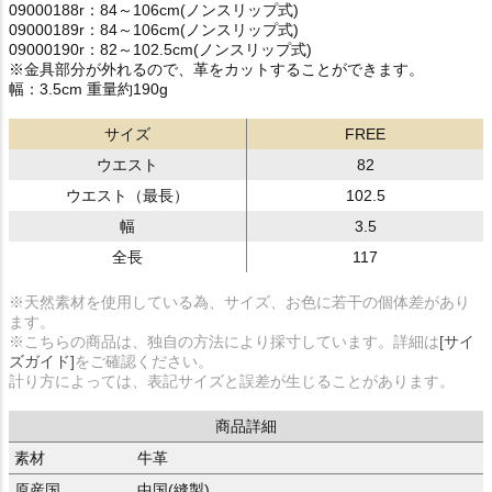
09000188r：84～106cm(ノンスリップ式)
09000189r：84～106cm(ノンスリップ式)
09000190r：82～102.5cm(ノンスリップ式)
※金具部分が外れるので、革をカットすることができます。
幅：3.5cm 重量約190g
サイズ
FREE
ウエスト
82
ウエスト（最長）
102.5
幅
3.5
全長
117
※天然素材を使用している為、サイズ、お色に若干の個体差があり
ます。
※こちらの商品は、独自の方法により採寸しています。詳細は
[サイ
ズガイド]
をご確認ください。
計り方によっては、表記サイズと誤差が生じることがあります。
商品詳細
素材
牛革
原産国
中国(縫製)