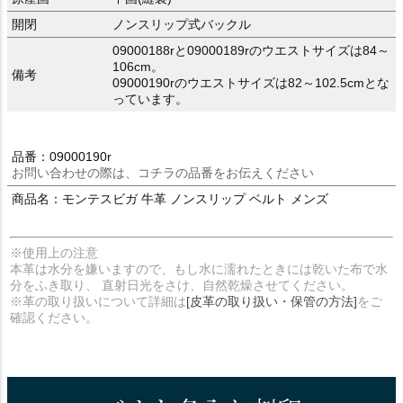
開閉
ノンスリップ式バックル
09000188rと09000189rのウエストサイズは84～
106cm。
備考
09000190rのウエストサイズは82～102.5cmとな
っています。
品番：09000190r
お問い合わせの際は、コチラの品番をお伝えください
商品名：モンテスビガ 牛革 ノンスリップ ベルト メンズ
※使用上の注意
本革は水分を嫌いますので、もし水に濡れたときには乾いた布で水
分をふき取り、 直射日光をさけ、自然乾燥させてください。
※革の取り扱いについて詳細は
[皮革の取り扱い・保管の方法]
をご
確認ください。