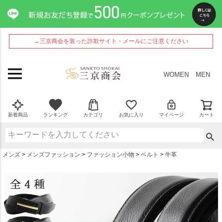
ペー
ジト
ップ
へ
→三京商会を装った詐欺サイト・メールにご注意ください
WOMEN
MEN
新着商品
ランキング
カテゴリ
お気に入り
マイページ
カート
メンズ
メンズファッション
ファッション小物
ベルト
牛革