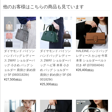
他のお客様はこちらの商品も見ています
ダイヤモンド パイソン
ダイヤモンド パイソン
HALEINE ハンドバッグ
ハンドバッグ レディー
ハンドバッグ レディー
レディース かぶせ 牛革
ス 2WAY ショルダーバ
ス 2WAY ショルダーバ
本革 ショルダーベルト
ッグ 小さめ バッグ シ
ッグ ヘビ革 本革 小さ
付き 4F (07000404r)
ョルダー 肩掛け 斜め掛
め バッグ ショルダー
¥
26,400
(税込)
け 5F (06001828r)
肩掛け 斜め掛け 5F (06
¥
27,500
001829r)
(税込)
¥
25,300
(税込)