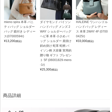
mieno spira 本革 バニ
ダイヤモンド パイソン
HALEINE ワンハンドル
ティバッグ ショルダー
ハンドバッグ メンズ 2
ハンドバッグ レディー
バッグ 鏡付き レディー
WAY ショルダーバッグ
ス 本革 2WAY 4F (0700
ス(07000594r)
ヘビ革 本革 小さめ バ
0425r)
¥
13,200
ッグ ショルダー 肩掛け
¥
33,000
(税込)
(税込)
斜め掛け 蛇革 蛇柄 パ
イソン柄 大容量 実用的
贈り物 ギフト プレゼン
ト 5F (06001829-mens
-1r)
¥
25,300
(税込)
商品詳細