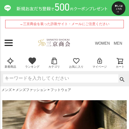
ペー
ジト
ップ
へ
→三京商会を装った詐欺サイト・メールにご注意ください
WOMEN
MEN
新着商品
ランキング
カテゴリ
お気に入り
マイページ
カート
メンズ
メンズファッション
フットウェア