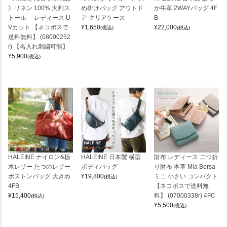
》リネン 100% 大判ス
め掛けバッグ アウトド
か牛革 2WAYバッグ 4F
トール レディース U
ア クリアケース
B
Vカット 【ネコポスで
¥
1,650
¥
22,000
(税込)
(税込)
送料無料】 (08000252
r) 【名入れ刺繍可能】
¥
5,900
(税込)
HALEINE ナイロン&栃
HALEINE 日本製 横型
財布 レディース 二つ折
木レザー たつのレザー
ボディバッグ
り財布 本革 Mia Borsa
ボストンバッグ 大きめ
¥
19,800
ミニ 小さい コンパクト
(税込)
4FB
【ネコポスで送料無
¥
15,400
料】 (07000338r) 4FC
(税込)
¥
5,500
(税込)