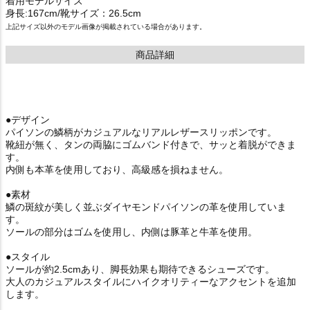
着用モデルサイズ
身長:167cm/靴サイズ：26.5cm
上記サイズ以外のモデル画像が掲載されている場合があります。
商品詳細
●デザイン
パイソンの鱗柄がカジュアルなリアルレザースリッポンです。
靴紐が無く、タンの両脇にゴムバンド付きで、サッと着脱ができま
す。
内側も本革を使用しており、高級感を損ねません。
●素材
鱗の斑紋が美しく並ぶダイヤモンドパイソンの革を使用していま
す。
ソールの部分はゴムを使用し、内側は豚革と牛革を使用。
●スタイル
ソールが約2.5cmあり、脚長効果も期待できるシューズです。
大人のカジュアルスタイルにハイクオリティーなアクセントを追加
します。