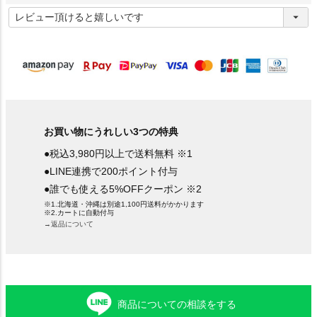
(
必
須
)
お買い物にうれしい3つの特典
●税込3,980円以上で送料無料 ※1
●LINE連携で200ポイント付与
●誰でも使える5%OFFクーポン ※2
※1.北海道・沖縄は別途1,100円送料がかかります
※2.カートに自動付与
→返品について
商品についての相談をする