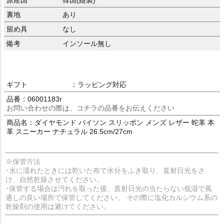
原産国
韓国(縫製)
裏地
あり
留め具
なし
備考
インソール無し
ギフト
：ラッピング対応
品番：06001183r
お問い合わせの際は、コチラの品番をお伝えください
商品名：ダイヤモンド パイソン スリッポン メンズ レザー 蛇革 本
革 スニーカー ナチュラル 26.5cm/27cm
※保管方法
･水に濡れたときには乾いた布で水分をふき取り、直射日光をさ
け、自然乾燥させてください。
･保管する場合は汚れを取った後、直射日光の当たらない低湿で風
通しの良い場所で保管してください。 その際に塩化カルシウム系の
乾燥剤の使用は避けてください。