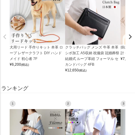
犬用リード 手作りキット 本革 ロ
クラッチバッグ メンズ 牛革 本革
掛け時計
ープ レザークラフト DIY ハンド
シボ加工 A5収納 祝儀袋 冠婚葬祭
計 (0900
メイド 初心者 7F
結婚式 ループ革紐 フォーマル セ
¥
7,150
(
¥
6,200
カンドバッグ 4FB
(税込)
¥
12,650
(税込)
ランキング
1
2
3