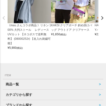
《mau.さんコラボ商品 》リネン 1
KAKSI クリアポーチ 斜め掛けバ
HALEI
00% 大判ストール レディース
ッグ アウトドア クリアケース
Yバッグ 
UVカット 【ネコポスで送料無
¥
1,650
¥
22,000
(税込)
料】 (08000252r) 【名入れ刺繍可
能】
¥
5,900
(税込)
ITEM
商品一覧
カテゴリから探す
ブランドから探す