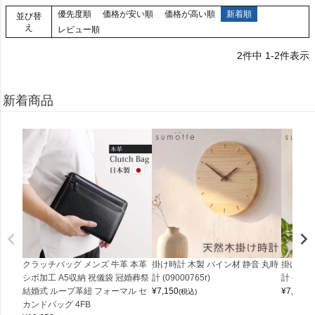
優先度順
価格が安い順
価格が高い順
新着順
並び替
え
レビュー順
2
件中
1
-
2
件表示
新着商品
クラッチバッグ メンズ 牛革 本革
掛け時計 木製 パイン材 静音 丸時
掛け時計
シボ加工 A5収納 祝儀袋 冠婚葬祭
計 (09000765r)
計 (0900
結婚式 ループ革紐 フォーマル セ
¥
7,150
¥
7,150
(税込)
(
カンドバッグ 4FB