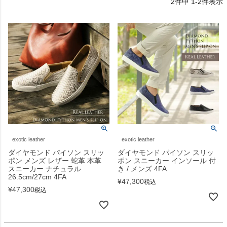
2
件中
1
-
2
件表示
exotic leather
exotic leather
ダイヤモンド パイソン スリッ
ダイヤモンド パイソン スリッ
ポン メンズ レザー 蛇革 本革
ポン スニーカー インソール 付
スニーカー ナチュラル
き / メンズ 4FA
26.5cm/27cm 4FA
¥
47,300
税込
¥
47,300
税込