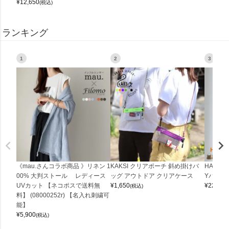
¥
12,650
(税込)
ランキング
1
2
3
《mau.さんコラボ商品 》リネン 1
KAKSI クリアポーチ 斜め掛けバ
HALEI
00% 大判ストール レディース
ッグ アウトドア クリアケース
Yバッグ 
UVカット 【ネコポスで送料無
¥
1,650
¥
22,000
(税込)
料】 (08000252r) 【名入れ刺繍可
能】
¥
5,900
(税込)