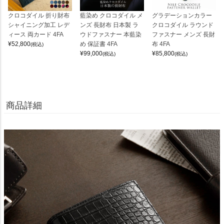
クロコダイル 折り財布
藍染め クロコダイル メ
グラデーションカラー
シャイニング加工 レデ
ンズ 長財布 日本製 ラ
クロコダイル ラウンド
ィース 両カード 4FA
ウドファスナー 本藍染
ファスナー メンズ 長財
¥
52,800
め 保証書 4FA
布 4FA
(税込)
¥
99,000
¥
85,800
(税込)
(税込)
商品詳細