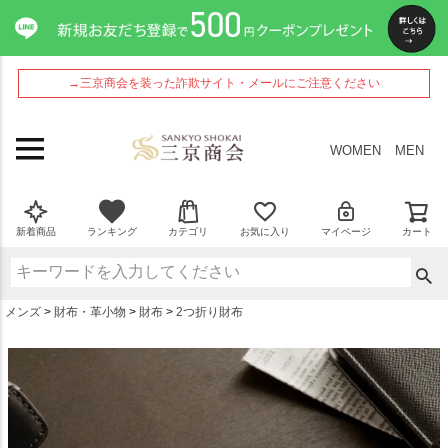
ペー
ジト
ップ
へ
→三京商会を装った詐欺サイト・メールにご注意ください
WOMEN
MEN
新着商品
ランキング
カテゴリ
お気に入り
マイページ
カート
メンズ
財布・革小物
財布
2つ折り財布