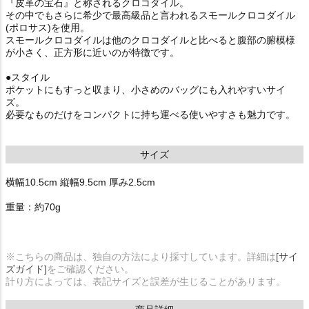
『皮革の宝石』と称されるクロコダイル。
その中でもさらに希少で最高級品と言われるスモールクロコダイル
(ポロサス)を使用。
スモールクロコダイルは他のクロコダイルと比べると腹部の腑模様
が小さく、正方形に近いのが特徴です。
●スタイル
ポケットにもすっと収まり、小さめのバッグにも入れやすいサイ
ズ。
必要なものだけをコンパクトに持ち運べる使いやすさも魅力です。
サイズ
横幅10.5cm 縦幅9.5cm 厚み2.5cm
重量：約70g
※こちらの商品は、独自の方法により採寸しています。詳細は
[サイ
ズガイド]
をご確認ください。
計り方によっては、表記サイズと誤差が生じることがあります。