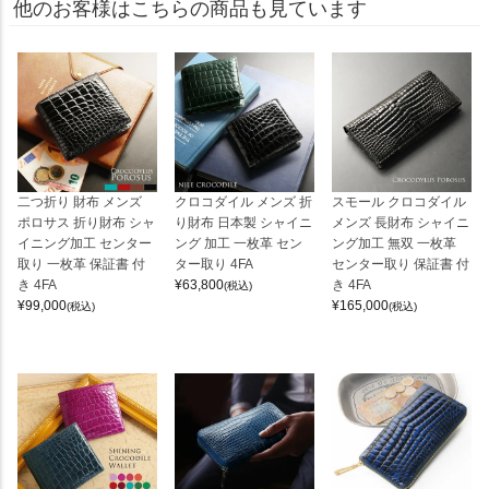
他のお客様はこちらの商品も見ています
二つ折り 財布 メンズ
クロコダイル メンズ 折
スモール クロコダイル
ポロサス 折り財布 シャ
り財布 日本製 シャイニ
メンズ 長財布 シャイニ
イニング加工 センター
ング 加工 一枚革 セン
ング加工 無双 一枚革
取り 一枚革 保証書 付
ター取り 4FA
センター取り 保証書 付
き 4FA
¥
63,800
き 4FA
(税込)
¥
99,000
¥
165,000
(税込)
(税込)