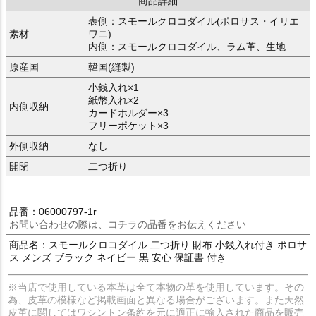
商品詳細
表側：スモールクロコダイル(ポロサス・イリエ
素材
ワニ)
内側：スモールクロコダイル、ラム革、生地
原産国
韓国(縫製)
小銭入れ×1
紙幣入れ×2
内側収納
カードホルダー×3
フリーポケット×3
外側収納
なし
開閉
二つ折り
品番：06000797-1r
お問い合わせの際は、コチラの品番をお伝えください
商品名：スモールクロコダイル 二つ折り 財布 小銭入れ付き ポロサ
ス メンズ ブラック ネイビー 黒 安心 保証書 付き
※当店で使用している本革は全て本物の革を使用しています。その
為、皮革の模様など掲載画面と異なる場合がございます。また天然
皮革に関してはワシントン条約を元に適正に輸入された商品を販売