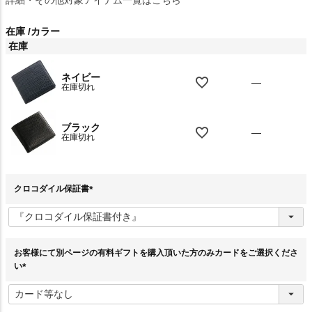
在庫
カラー
在庫
ネイビー
—
在庫切れ
ブラック
—
在庫切れ
クロコダイル保証書
(
必
須
)
お客様にて別ページの有料ギフトを購入頂いた方のみカードをご選択くださ
い
(
必
須