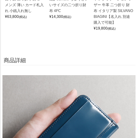
メンズ 薄い カード札入
いサイズの二つ折り財
ザー 牛革 二つ折り 財
れ 小銭入れ無し
布 4FC
布 イタリア製 SILVANO
¥
63,800
¥
14,300
BIAGINI【名入れ 別途
(税込)
(税込)
購入で可能】
¥
19,800
(税込)
商品詳細