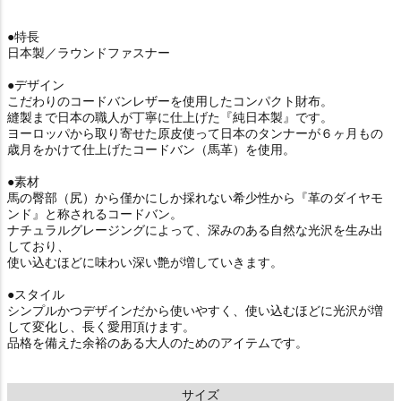
●特長
日本製／ラウンドファスナー
●デザイン
こだわりのコードバンレザーを使用したコンパクト財布。
縫製まで日本の職人が丁寧に仕上げた『純日本製』です。
ヨーロッパから取り寄せた原皮使って日本のタンナーが６ヶ月もの
歳月をかけて仕上げたコードバン（馬革）を使用。
●素材
馬の臀部（尻）から僅かにしか採れない希少性から『革のダイヤモ
ンド』と称されるコードバン。
ナチュラルグレージングによって、深みのある自然な光沢を生み出
しており、
使い込むほどに味わい深い艶が増していきます。
●スタイル
シンプルかつデザインだから使いやすく、使い込むほどに光沢が増
して変化し、長く愛用頂けます。
品格を備えた余裕のある大人のためのアイテムです。
サイズ