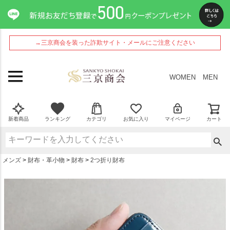
ペー
ジト
ップ
へ
→三京商会を装った詐欺サイト・メールにご注意ください
WOMEN
MEN
新着商品
ランキング
カテゴリ
お気に入り
マイページ
カート
メンズ
財布・革小物
財布
2つ折り財布