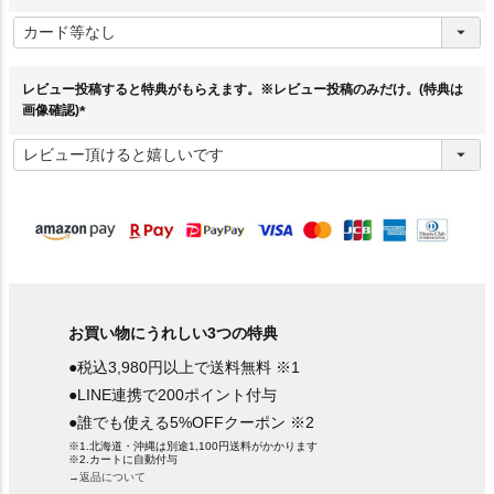
(
必
須
)
レビュー投稿すると特典がもらえます。※レビュー投稿のみだけ。(特典は
画像確認)
(
必
須
)
お買い物にうれしい3つの特典
●税込3,980円以上で送料無料 ※1
●LINE連携で200ポイント付与
●誰でも使える5%OFFクーポン ※2
※1.北海道・沖縄は別途1,100円送料がかかります
※2.カートに自動付与
→返品について