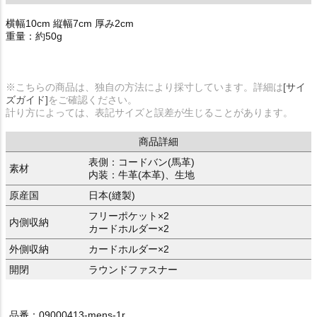
横幅10cm 縦幅7cm 厚み2cm
重量：約50g
※こちらの商品は、独自の方法により採寸しています。詳細は
[サイ
ズガイド]
をご確認ください。
計り方によっては、表記サイズと誤差が生じることがあります。
商品詳細
表側：コードバン(馬革)
素材
内装：牛革(本革)、生地
原産国
日本(縫製)
フリーポケット×2
内側収納
カードホルダー×2
外側収納
カードホルダー×2
開閉
ラウンドファスナー
品番：09000413-mens-1r