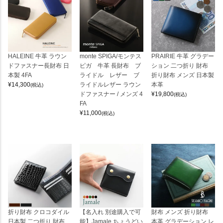
HALEINE 牛革 ラウン
monte SPIGA/モンテス
PRAIRIE 牛革 グラデー
ドファスナー長財布 日
ピガ 牛革 長財布 ブ
ション 二つ折り 財布
本製 4FA
ライドル レザー ブ
折り財布 メンズ 日本製
¥
14,300
ライドルレザー ラウン
本革
(税込)
ドファスナー / メンズ 4
¥
19,800
(税込)
FA
¥
11,000
(税込)
折り財布 クロコダイル
【名入れ 別途購入で可
財布 メンズ 折り財布
日本製 二つ折り 財布
能】Jamale ちょうどい
本革 グラデーション レ