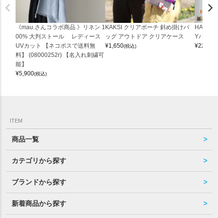
《mau.さんコラボ商品 》リネン 1
KAKSI クリアポーチ 斜め掛けバ
HALEI
00% 大判ストール レディース
ッグ アウトドア クリアケース
Yバッグ 
UVカット 【ネコポスで送料無
¥
1,650
¥
22,000
(税込)
料】 (08000252r) 【名入れ刺繍可
能】
¥
5,900
(税込)
ITEM
商品一覧
カテゴリから探す
ブランドから探す
新着商品から探す