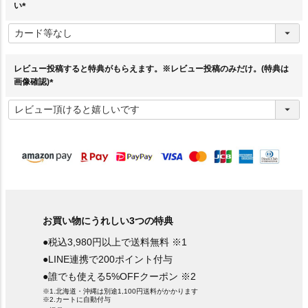
い
(
必
須
)
レビュー投稿すると特典がもらえます。※レビュー投稿のみだけ。(特典は
画像確認)
(
必
須
)
お買い物にうれしい3つの特典
●税込3,980円以上で送料無料 ※1
●LINE連携で200ポイント付与
●誰でも使える5%OFFクーポン ※2
※1.北海道・沖縄は別途1,100円送料がかかります
※2.カートに自動付与