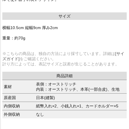
サイズ
横幅10.5cm 縦幅9cm 厚み2cm
重量：約70g
※こちらの商品は、独自の方法により採寸しています。詳細は
[サイ
ズガイド]
をご確認ください。
計り方によっては、表記サイズと誤差が生じることがあります。
商品詳細
表側：オーストリッチ
素材
内装：オーストリッチ、本革(一部合皮)、生地
原産国
日本(縫製)
内側収納
紙幣入れ×2、小銭入れ×1、カードホルダー×5
外側収納
なし