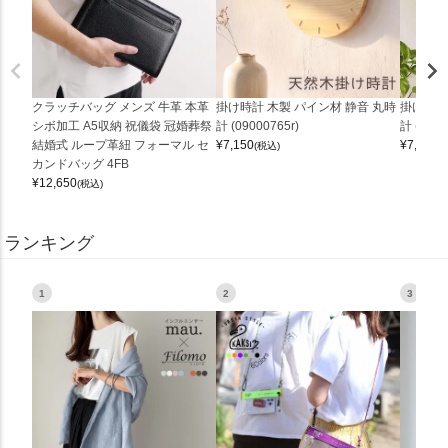
クラッチバッグ メンズ 牛革 本革
掛け時計 木製 パイン材 静音 丸時
掛け時計
シボ加工 A5収納 祝儀袋 冠婚葬祭
計 (09000765r)
計 (0900
結婚式 ループ革紐 フォーマル セ
¥
7,150
¥
7,150
(税込)
(
カンドバッグ 4FB
¥
12,650
(税込)
ランキング
1
2
3