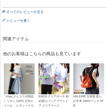
すべてのレビューを見る
レビューを書く
関連アイテム
他のお客様はこちらの商品も見ています
《mau.さんコラボ商品
KAKSI クリアポーチ 斜
HALEINE 日本製 柔ら
》リネン 100% 大判ス
め掛けバッグ アウトド
か牛革 2WAYバッグ 4F
トール レディース U
ア クリアケース
B