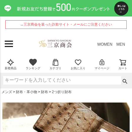
ペー
ジト
ップ
へ
→三京商会を装った詐欺サイト・メールにご注意ください
WOMEN
MEN
新着商品
ランキング
カテゴリ
お気に入り
マイページ
カート
メンズ
財布・革小物
財布
2つ折り財布