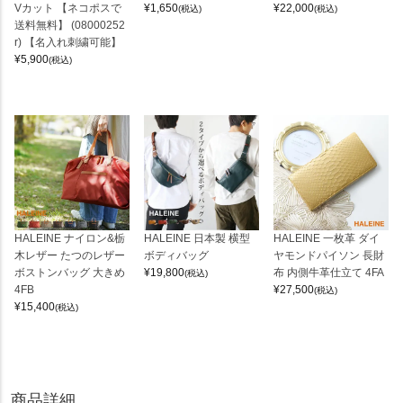
Vカット 【ネコポスで
¥
1,650
¥
22,000
(税込)
(税込)
送料無料】 (08000252
r) 【名入れ刺繍可能】
¥
5,900
(税込)
HALEINE ナイロン&栃
HALEINE 日本製 横型
HALEINE 一枚革 ダイ
木レザー たつのレザー
ボディバッグ
ヤモンドパイソン 長財
ボストンバッグ 大きめ
¥
19,800
布 内側牛革仕立て 4FA
(税込)
4FB
¥
27,500
(税込)
¥
15,400
(税込)
商品詳細