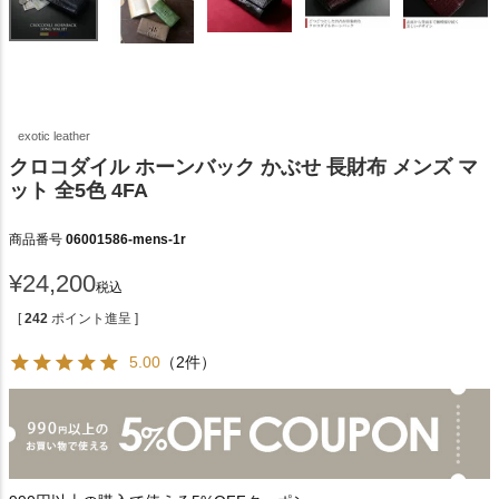
exotic leather
クロコダイル ホーンバック かぶせ 長財布 メンズ マ
ット 全5色 4FA
商品番号
06001586-mens-1r
¥
24,200
税込
[
242
ポイント進呈 ]
5.00
（2件）