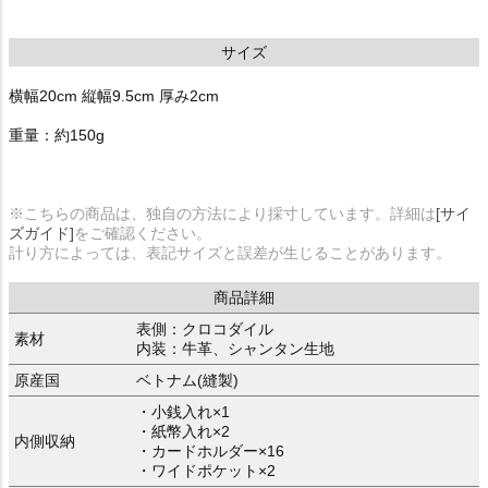
サイズ
横幅20cm 縦幅9.5cm 厚み2cm
重量：約150g
※こちらの商品は、独自の方法により採寸しています。詳細は
[サイ
ズガイド]
をご確認ください。
計り方によっては、表記サイズと誤差が生じることがあります。
商品詳細
表側：クロコダイル
素材
内装：牛革、シャンタン生地
原産国
ベトナム(縫製)
・小銭入れ×1
・紙幣入れ×2
内側収納
・カードホルダー×16
・ワイドポケット×2