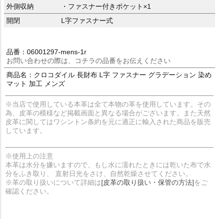
外側収納
・ファスナー付きポケット×1
開閉
L字ファスナー式
品番：06001297-mens-1r
お問い合わせの際は、コチラの品番をお伝えください
商品名：クロコダイル 長財布 L字 ファスナー グラデーション 染め
マット 加工 メンズ
※当店で使用している本革は全て本物の革を使用しています。その
為、皮革の模様など掲載画面と異なる場合がございます。また天然
皮革に関してはワシントン条約を元に適正に輸入された商品を販売
しています。
※使用上の注意
本革は水分を嫌いますので、もし水に濡れたときには乾いた布で水
分をふき取り、 直射日光をさけ、自然乾燥させてください。
※革の取り扱いについて詳細は
[皮革の取り扱い・保管の方法]
をご
確認ください。