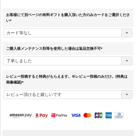
お客様にて別ページの有料ギフトを購入頂いた方のみカードをご選択くださ
い
(
必
須
)
ご購入後メンテナンス剤等を使用した場合は返品交換不可
(
必
須
)
レビュー投稿すると特典がもらえます。※レビュー投稿のみだけ。(特典は
画像確認)
(
必
須
)