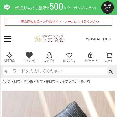
ペー
ジト
ップ
へ
→三京商会を装った詐欺サイト・メールにご注意ください
WOMEN
MEN
新着商品
ランキング
カテゴリ
お気に入り
マイページ
カート
メンズ
財布・革小物
財布
長財布
Ｌ字ファスナー長財布