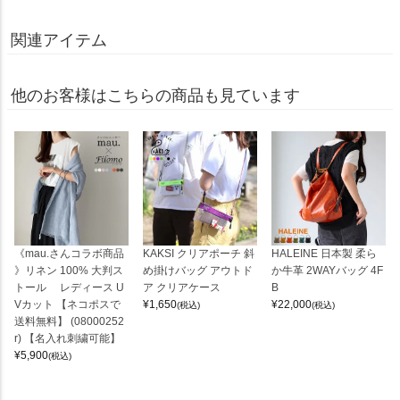
関連アイテム
他のお客様はこちらの商品も見ています
《mau.さんコラボ商品
KAKSI クリアポーチ 斜
HALEINE 日本製 柔ら
》リネン 100% 大判ス
め掛けバッグ アウトド
か牛革 2WAYバッグ 4F
トール レディース U
ア クリアケース
B
Vカット 【ネコポスで
¥
1,650
¥
22,000
(税込)
(税込)
送料無料】 (08000252
r) 【名入れ刺繍可能】
¥
5,900
(税込)