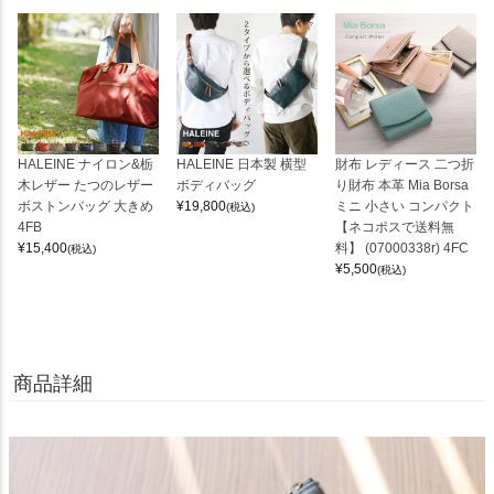
HALEINE ナイロン&栃
HALEINE 日本製 横型
財布 レディース 二つ折
木レザー たつのレザー
ボディバッグ
り財布 本革 Mia Borsa
ボストンバッグ 大きめ
¥
19,800
ミニ 小さい コンパクト
(税込)
4FB
【ネコポスで送料無
¥
15,400
料】 (07000338r) 4FC
(税込)
¥
5,500
(税込)
商品詳細