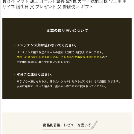
長財布 マット 加工 ゴールド金具 全9色 カード収納12枚 ワニ革 革
サイフ 誕生日 父 プレゼント 父 普段使い ギフト