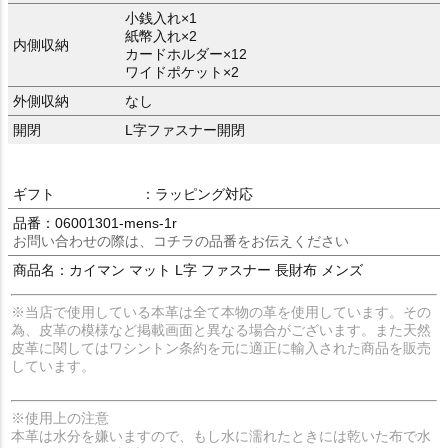
小銭入れ×1
紙幣入れ×2
内側収納
カードホルダー×12
ワイドポケット×2
外側収納
なし
開閉
L字ファスナー開閉
ギフト
：ラッピング対応
品番：06001301-mens-1r
お問い合わせの際は、コチラの品番をお伝えください
商品名：カイマン マット L字 ファスナー 長財布 メンズ
※当店で使用している本革は全て本物の革を使用しています。その
為、皮革の模様など掲載画面と異なる場合がございます。また天然
皮革に関してはワシントン条約を元に適正に輸入された商品を販売
しています。
※使用上の注意
本革は水分を嫌いますので、もし水に濡れたときには乾いた布で水