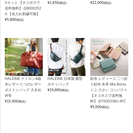
Vカット 【ネコポスで
¥
1,650
¥
22,000
(税込)
(税込)
送料無料】 (08000252
r) 【名入れ刺繍可能】
¥
5,900
(税込)
HALEINE ナイロン&栃
HALEINE 日本製 横型
財布 レディース 二つ折
木レザー たつのレザー
ボディバッグ
り財布 本革 Mia Borsa
ボストンバッグ 大きめ
¥
19,800
ミニ 小さい コンパクト
(税込)
4FB
【ネコポスで送料無
¥
15,400
料】 (07000338r) 4FC
(税込)
¥
5,500
(税込)