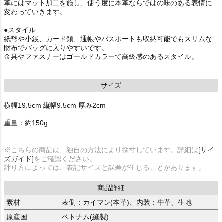
革にはマット加工を施し、使う度に本革ならではの味のある表情に
変わっていきます。
●スタイル
紙幣や小銭、カード類、通帳やパスポートも収納可能でもスリムな
財布でバッグに入りやすいです。
金具やファスナーはゴールドカラーで高級感のあるスタイル。
サイズ
横幅19.5cm 縦幅9.5cm 厚み2cm
重量：約150g
※こちらの商品は、独自の方法により採寸しています。詳細は
[サイ
ズガイド]
をご確認ください。
計り方によっては、表記サイズと誤差が生じることがあります。
商品詳細
素材
表側：カイマン(本革)、内装：牛革、生地
原産国
ベトナム(縫製)