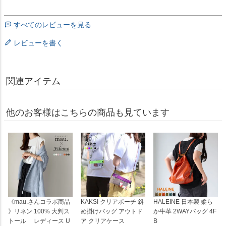
すべてのレビューを見る
レビューを書く
関連アイテム
他のお客様はこちらの商品も見ています
《mau.さんコラボ商品
KAKSI クリアポーチ 斜
HALEINE 日本製 柔ら
》リネン 100% 大判ス
め掛けバッグ アウトド
か牛革 2WAYバッグ 4F
トール レディース U
ア クリアケース
B