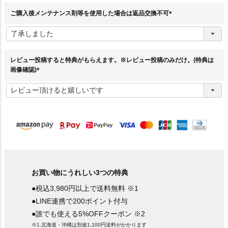
)
ご購入後メンテナンス剤等を使用した場合は返品交換不可
(
必
須
)
レビュー投稿すると特典がもらえます。※レビュー投稿のみだけ。(特典は
画像確認)
(
必
須
)
お買い物にうれしい3つの特典
●税込3,980円以上で送料無料 ※1
●LINE連携で200ポイント付与
●誰でも使える5%OFFクーポン ※2
※1.北海道・沖縄は別途1,100円送料がかかります