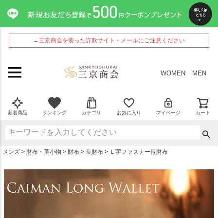
ペー
ジト
ップ
へ
→三京商会を装った詐欺サイト・メールにご注意ください
WOMEN
MEN
新着商品
ランキング
カテゴリ
お気に入り
マイページ
カート
メンズ
財布・革小物
財布
長財布
Ｌ字ファスナー長財布