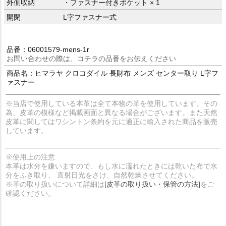
外側収納
・ファスナー付きポケット × 1
開閉
L字ファスナー式
品番：06001579-mens-1r
お問い合わせの際は、コチラの品番をお伝えください
商品名：ヒマラヤ クロコダイル 長財布 メンズ センター取り L字フ
ァスナー
※当店で使用している本革は全て本物の革を使用しています。その
為、皮革の模様など掲載画面と異なる場合がございます。また天然
皮革に関してはワシントン条約を元に適正に輸入された商品を販売
しています。
※使用上の注意
本革は水分を嫌いますので、もし水に濡れたときには乾いた布で水
分をふき取り、 直射日光をさけ、自然乾燥させてください。
※革の取り扱いについて詳細は
[皮革の取り扱い・保管の方法]
をご
確認ください。