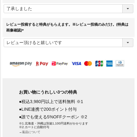
(
必
須
)
レビュー投稿すると特典がもらえます。※レビュー投稿のみだけ。(特典は
画像確認)
(
必
須
)
お買い物にうれしい3つの特典
●税込3,980円以上で送料無料 ※1
●LINE連携で200ポイント付与
●誰でも使える5%OFFクーポン ※2
※1.北海道・沖縄は別途1,100円送料がかかります
※2.カートに自動付与
→返品について