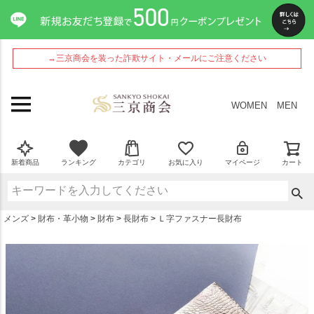
ペー
ジト
ップ
へ
→三京商会を装った詐欺サイト・メールにご注意ください
WOMEN
MEN
新着商品
ランキング
カテゴリ
お気に入り
マイページ
カート
メンズ
財布・革小物
財布
長財布
Ｌ字ファスナー長財布