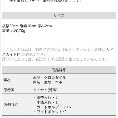
サイズ
横幅20cm 縦幅10cm 厚み2cm
重量：約170g
※こちらの商品は、独自の方法により採寸しています。詳細は
[サイ
ズガイド]
をご確認ください。
計り方によっては、表記サイズと誤差が生じることがあります。
商品詳細
表側：クロコダイル
素材
内装：生地、本革
原産国
ベトナム(縫製)
・紙幣入れ × 2
・小銭入れ × 1
内側収納
・カードホルダー × 16
・ワイドポケット×2