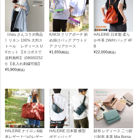
《mau.さんコラボ商品
KAKSI クリアポーチ 斜
HALEINE 日本製 柔ら
》リネン 100% 大判ス
め掛けバッグ アウトド
か牛革 2WAYバッグ 4F
トール レディース U
ア クリアケース
B
Vカット 【ネコポスで
¥
1,650
¥
22,000
(税込)
(税込)
送料無料】 (08000252
r) 【名入れ刺繍可能】
¥
5,900
(税込)
HALEINE ナイロン&栃
HALEINE 日本製 横型
財布 レディース 二つ折
木レザー たつのレザー
ボディバッグ
り財布 本革 Mia Borsa