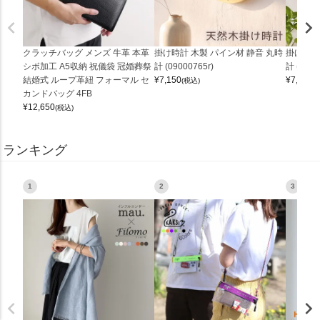
クラッチバッグ メンズ 牛革 本革
掛け時計 木製 パイン材 静音 丸時
掛け時計
シボ加工 A5収納 祝儀袋 冠婚葬祭
計 (09000765r)
計 (0900
結婚式 ループ革紐 フォーマル セ
¥
7,150
¥
7,150
(税込)
(
カンドバッグ 4FB
¥
12,650
(税込)
ランキング
1
2
3