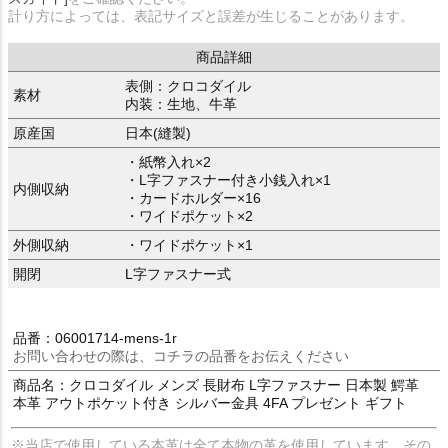
計り方によっては、表記サイズと誤差が生じることがあります。
商品詳細
表側：クロコダイル
素材
内装：生地、牛革
原産国
日本(縫製)
・紙幣入れ×2
・L字ファスナー付き小銭入れ×1
内側収納
・カードホルダー×16
・ワイドポケット×2
外側収納
・ワイドポケット×1
開閉
L字ファスナー式
品番：06001714-mens-1r
お問い合わせの際は、コチラの品番をお伝えください
商品名：クロコダイル メンズ 長財布 L字ファスナー 日本製 鰐革
本革 アウトポケット付き シルバー金具 4FA プレゼント ギフト
※当店で使用している本革は全て本物の革を使用しています。その