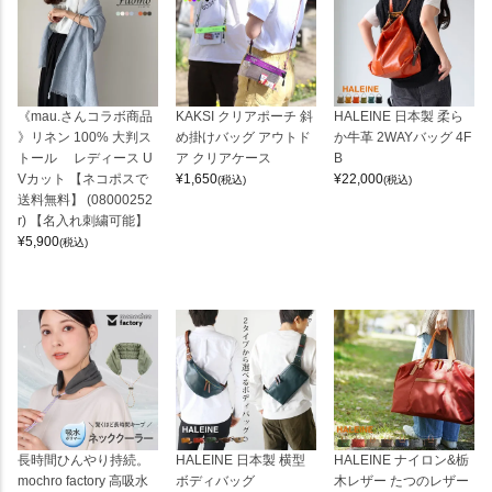
《mau.さんコラボ商品
KAKSI クリアポーチ 斜
HALEINE 日本製 柔ら
》リネン 100% 大判ス
め掛けバッグ アウトド
か牛革 2WAYバッグ 4F
トール レディース U
ア クリアケース
B
Vカット 【ネコポスで
¥
1,650
¥
22,000
(税込)
(税込)
送料無料】 (08000252
r) 【名入れ刺繍可能】
¥
5,900
(税込)
長時間ひんやり持続。
HALEINE 日本製 横型
HALEINE ナイロン&栃
mochro factory 高吸水
ボディバッグ
木レザー たつのレザー