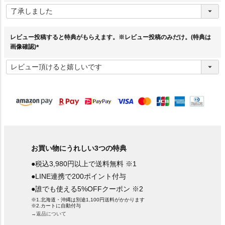
(
必
須
)
レビュー投稿すると特典がもらえます。※レビュー投稿のみだけ。(特典は
画像確認)
(
必
須
)
お買い物にうれしい3つの特典
●税込3,980円以上で送料無料 ※1
●LINE連携で200ポイント付与
●誰でも使える5%OFFクーポン ※2
※1.北海道・沖縄は別途1,100円送料がかかります
※2.カートに自動付与
→返品について