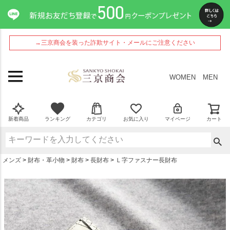
ペー
ジト
ップ
へ
→三京商会を装った詐欺サイト・メールにご注意ください
WOMEN
MEN
新着商品
ランキング
カテゴリ
お気に入り
マイページ
カート
メンズ
財布・革小物
財布
長財布
Ｌ字ファスナー長財布