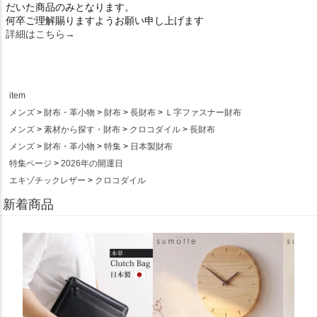
だいた商品のみとなります。
何卒ご理解賜りますようお願い申し上げます
詳細はこちら→
item
メンズ
財布・革小物
財布
長財布
Ｌ字ファスナー財布
メンズ
素材から探す・財布
クロコダイル
長財布
メンズ
財布・革小物
特集
日本製財布
特集ページ
2026年の開運日
エキゾチックレザー
クロコダイル
新着商品