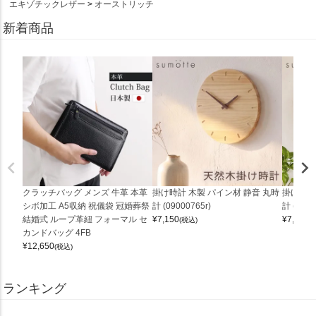
エキゾチックレザー
オーストリッチ
新着商品
クラッチバッグ メンズ 牛革 本革
掛け時計 木製 パイン材 静音 丸時
掛け時計
シボ加工 A5収納 祝儀袋 冠婚葬祭
計 (09000765r)
計 (0900
結婚式 ループ革紐 フォーマル セ
¥
7,150
¥
7,150
(税込)
(
カンドバッグ 4FB
¥
12,650
(税込)
ランキング