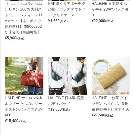
《mau.さんコラボ商品
KAKSI クリアポーチ 斜
HALEINE 日本製 柔ら
》リネン 100% 大判ス
め掛けバッグ アウトド
か牛革 2WAYバッグ 4F
トール レディース U
ア クリアケース
B
Vカット 【ネコポスで
¥
1,650
¥
22,000
(税込)
(税込)
送料無料】 (08000252
r) 【名入れ刺繍可能】
¥
5,900
(税込)
HALEINE ナイロン&栃
HALEINE 日本製 横型
HALEINE 一枚革 ダイ
木レザー たつのレザー
ボディバッグ
ヤモンドパイソン 長財
ボストンバッグ 大きめ
¥
19,800
布 内側牛革仕立て 4FA
(税込)
4FB
¥
27,500
(税込)
¥
15,400
(税込)