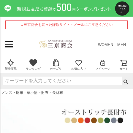
ペー
ジト
ップ
へ
→三京商会を装った詐欺サイト・メールにご注意ください
WOMEN
MEN
新着商品
ランキング
カテゴリ
お気に入り
マイページ
カート
メンズ
財布・革小物
財布
長財布