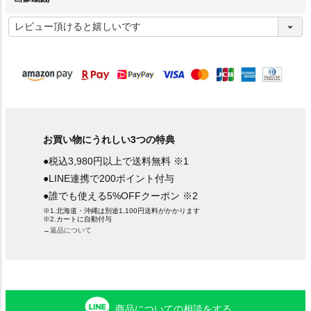
(
必
須
)
お買い物にうれしい3つの特典
●税込3,980円以上で送料無料 ※1
●LINE連携で200ポイント付与
●誰でも使える5%OFFクーポン ※2
※1.北海道・沖縄は別途1,100円送料がかかります
※2.カートに自動付与
→返品について
商品についての相談をする