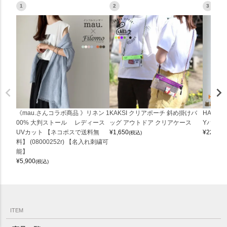
1
2
3
《mau.さんコラボ商品 》リネン 1
KAKSI クリアポーチ 斜め掛けバ
HALEI
00% 大判ストール レディース
ッグ アウトドア クリアケース
Yバッグ 
UVカット 【ネコポスで送料無
¥
1,650
¥
22,000
(税込)
料】 (08000252r) 【名入れ刺繍可
能】
¥
5,900
(税込)
ITEM