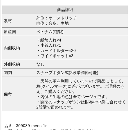
商品詳細
外側：オーストリッチ
素材
内側：合皮、生地
原産国
ベトナム(縫製)
・紙幣入れ×4
・小銭入れ×1
内側収納
・カードホルダー×20
・ワイドポケット×3
外側収納
なし
開閉
スナップボタン式(2段階調節可能)
・天然の革を利用していますので商品によって、
粒(クイルマーク)に差がございます。ご理解のう
え、ご購入ください。
備考
・内側の生地の色は全てベージュです。
・開閉のスナップボタンは財布の中身に合わせて
2段階で留めれます。
品番：309089-mens-1r