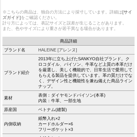
※こちらの商品は、独自の方法により採寸しています。詳細は
[サイ
ズガイド]
をご確認ください。
計り方によっては、表記サイズと誤差が生じることがあります。
また、色やサイズにより重さが若干異なる場合があります。
商品詳細
ブランド名
HALEINE [アレンヌ]
2013年に立ち上げたSANKYO自社ブランド。ク
ロコダイル、パイソン、牛革など上質の本革だけ
を厳選し、美しく機能的で、日常生活で愛用して
ブランド紹介
もらえる製品を提供しています。革の質だけでな
く、デザイン性と機能性を兼ね備えた商品ライン
ナップ。
表側：ダイヤモンドパイソン(本革)
素材
内装：牛革、一部生地
原産国
ベトナム(縫製)
紙幣入れ×2
内側収納
カードホルダー×6
フリーポケット×3