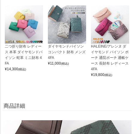
二つ折り財布 レディー
ダイヤモンドパイソン
HALEINE/アレンヌ ダ
ス 本革 ダイヤモンドパ
コンパクト 財布 メンズ
イヤモンド パイソン ポ
イソン 蛇革 ミニ財布 4
4FA
ーチ 通院ポーチ 通帳ケ
FA
¥
11,000
ース 長財布 レディース
(税込)
¥
14,300
4FA
(税込)
¥
19,800
(税込)
商品詳細