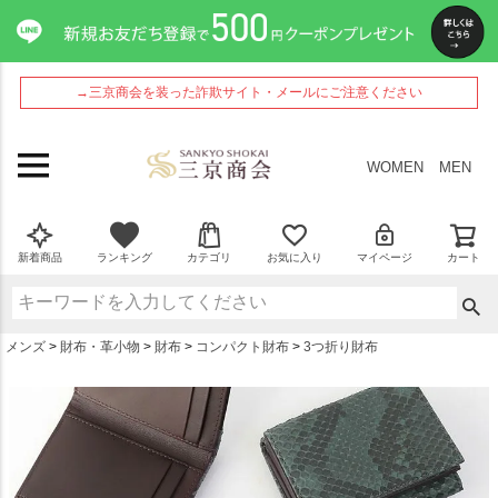
ペー
ジト
ップ
へ
→三京商会を装った詐欺サイト・メールにご注意ください
WOMEN
MEN
新着商品
ランキング
カテゴリ
お気に入り
マイページ
カート
メンズ
財布・革小物
財布
コンパクト財布
3つ折り財布