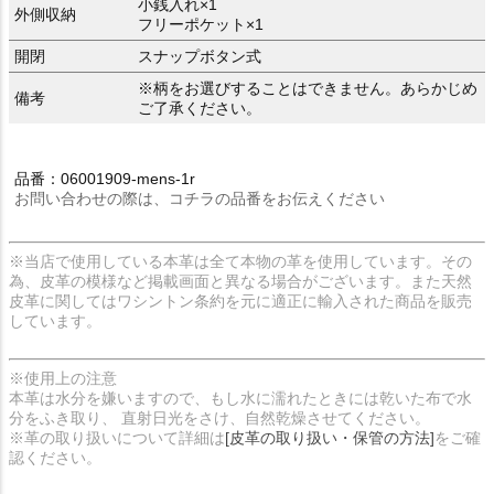
小銭入れ×1
外側収納
フリーポケット×1
開閉
スナップボタン式
※柄をお選びすることはできません。あらかじめ
備考
ご了承ください。
品番：06001909-mens-1r
お問い合わせの際は、コチラの品番をお伝えください
※当店で使用している本革は全て本物の革を使用しています。その
為、皮革の模様など掲載画面と異なる場合がございます。また天然
皮革に関してはワシントン条約を元に適正に輸入された商品を販売
しています。
※使用上の注意
本革は水分を嫌いますので、もし水に濡れたときには乾いた布で水
分をふき取り、 直射日光をさけ、自然乾燥させてください。
※革の取り扱いについて詳細は
[皮革の取り扱い・保管の方法]
をご確
認ください。