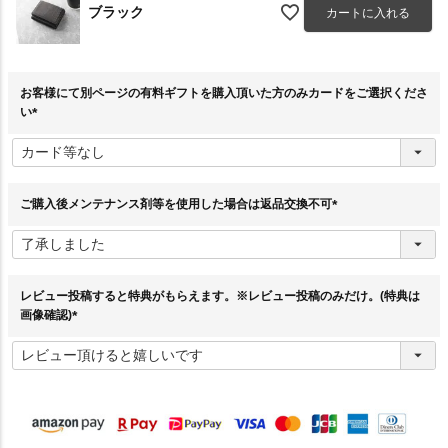
ブラック
カートに入れる
お客様にて別ページの有料ギフトを購入頂いた方のみカードをご選択くださ
い
(
必
須
)
ご購入後メンテナンス剤等を使用した場合は返品交換不可
(
必
須
)
レビュー投稿すると特典がもらえます。※レビュー投稿のみだけ。(特典は
画像確認)
(
必
須
)