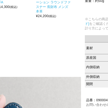
重量：約50g
FA
ーション ラウンドファ
14,300
スナー 長財布 メンズ
(税込)
本革
¥
24,200
(税込)
※こちらの商
ド]
をご確認く
計り方によっ
素材
原産国
内側収納
外側収納
開閉
品番：0900041
お問い合わせ