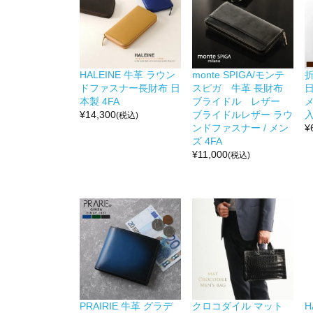
HALEINE 牛革 ラウン
monte SPIGA/モンテ
ドファスナー長財布 日
スピガ 牛革 長財布
本製 4FA
ブライドル レザー
¥
14,300
ブライドルレザー ラウ
(税込)
ンドファスナー / メン
¥
ズ 4FA
¥
11,000
(税込)
PRAIRIE 牛革 グラデ
クロコダイル マット
H