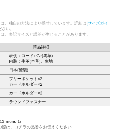
品は、独自の方法により採寸しています。詳細は
[サイズガイ
ださい。
ては、表記サイズと誤差が生じることがあります。
商品詳細
表側：コードバン(馬革)
内装：牛革(本革)、生地
日本(縫製)
フリーポケット×2
カードホルダー×2
カードホルダー×2
ラウンドファスナー
3-mens-1r
の際は、コチラの品番をお伝えください