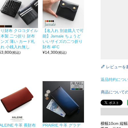
折り財布 クロコダイル
【名入れ 別途購入で可
日本製 二つ折り 財布
能】Jamale ちょうど
メンズ 薄い カード札
いいサイズの二つ折り
入れ 小銭入れ無し
財布 4FC
63,800
¥
14,300
(税込)
(税込)
レビューを
返品特約につ
商品について
横幅10cm 縦幅
ALEINE 牛革 長財布
PRAIRIE 牛革 グラデ