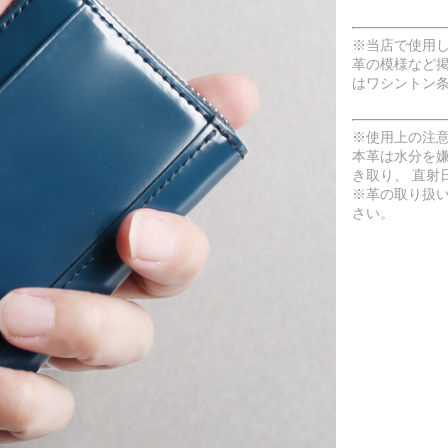
※当店で使用
革の模様など
はワシントン
※使用上の注
本革は水分を
き取り、 直射
※革の取り扱
さい。