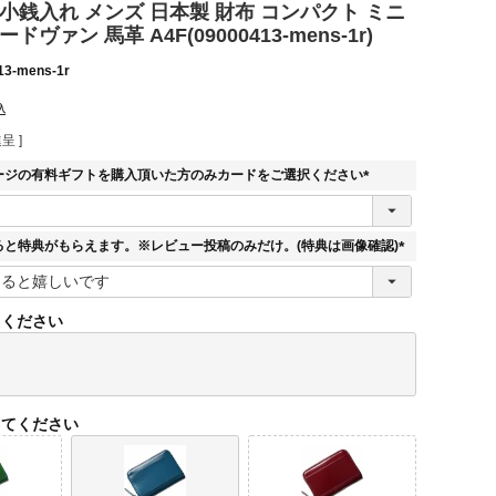
小銭入れ メンズ 日本製 財布 コンパクト ミニ
ドヴァン 馬革 A4F(09000413-mens-1r)
13-mens-1r
込
呈 ]
ージの有料ギフトを購入頂いた方のみカードをご選択ください
(
必
須
ると特典がもらえます。※レビュー投稿のみだけ。(特典は画像確認)
)
(
必
須
てください
)
してください