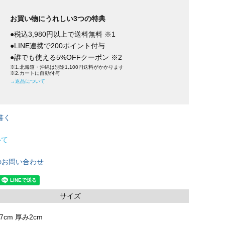
お買い物にうれしい3つの特典
●税込3,980円以上で送料無料 ※1
●LINE連携で200ポイント付与
●誰でも使える5%OFFクーポン ※2
※1.北海道・沖縄は別途1,100円送料がかかります
※2.カートに自動付与
→返品について
書く
いて
のお問い合わせ
サイズ
7cm 厚み2cm