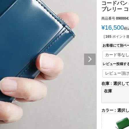
コードバン 
プレリー コー
商品番号
090004
¥
16,500
税
[
165
ポイント進
お客様にて別ペ
レビュー投稿す
在庫
選択し
在庫
カラー
選択