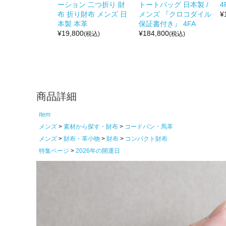
ーション 二つ折り 財
トートバッグ 日本製 /
4
布 折り財布 メンズ 日
メンズ 『クロコダイル
¥
本製 本革
保証書付き』 4FA
¥
19,800
¥
184,800
(税込)
(税込)
商品詳細
item
メンズ
素材から探す・財布
コードバン・馬革
メンズ
財布・革小物
財布
コンパクト財布
特集ページ
2026年の開運日