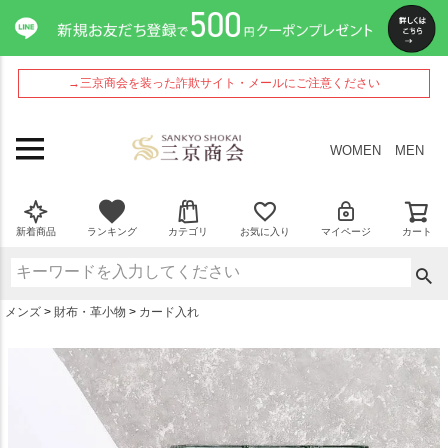
ペー
ジト
ップ
へ
→三京商会を装った詐欺サイト・メールにご注意ください
WOMEN
MEN
新着商品
ランキング
カテゴリ
お気に入り
マイページ
カート
メンズ
財布・革小物
カード入れ