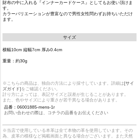
財布の中に入れる『インナーカードケース』としてもお使い頂けま
す。
カラーバリエーションが豊富なので男性女性問わずお持ちいただけ
ます。
サイズ
横幅10cm 縦幅7cm 厚み0.4cm
重量：約30g
※こちらの商品は、独自の方法により採寸しています。詳細は
[サイ
ズガイド]
をご確認ください。
計り方によっては、表記サイズと誤差が生じることがあります。
また、色やサイズにより重さが若干異なる場合があります。
品番：06001885-mens-1r
お問い合わせの際は、コチラの品番をお伝えください
※当店で使用している本革は全て本物の革を使用しています。その
為、皮革の模様など掲載画面と異なる場合がございます。また天然