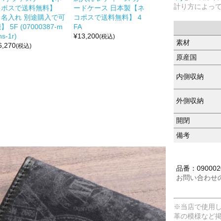
計り方によっ
コポスで送料無料】
ードケース 日本製【ネ
【名入れ 別途購入で可
コポスで送料無料】 4
】 5F (07000387-m
FA
ns-1r)
¥
13,200
(税込)
素材
6,270
(税込)
原産国
内側収納
外側収納
開閉
備考
品番：0900020
お問い合わせ
※当店で使用
革の模様など