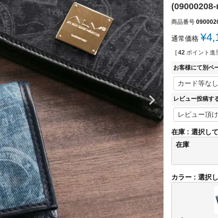
(09000208-
商品番号
090002
¥
4,
通常価格
[
42
ポイント進呈
お客様にて別ペ
レビュー投稿す
在庫
選択し
在庫
カラー
選択