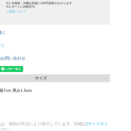
※1.北海道・沖縄は別途1,100円送料がかかります
※2.カートに自動付与
→返品について
書く
いて
のお問い合わせ
サイズ
幅7cm 厚み1.5cm
品は、独自の方法により採寸しています。詳細は
[サイズガイ
ださい。