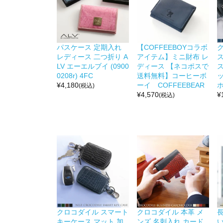
パスケース 定期入れ
【COFFEEBOYコラボ
レディース 二つ折り A
アイテム】ミニ財布 レ
LV エーエルブイ (0900
ディース 【ネコポスで
ス
0208r) 4FC
送料無料】コーヒーボ
¥
4,180
ーイ COFFEEBEAR
ホ
(税込)
¥
4,570
¥
(税込)
クロコダイル スマート
クロコダイル 本革 メ
長
キーケース マット 加
ンズ 名刺入れ カード
い