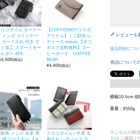
クロコダイル キーケー
【COFFEEBOYコラボ
レビューを
ス メンズ コインケー
アイテム】ミニ財布 レ
 カード入れ 付き マ
ディース mieno 【ネコ
ット加工 スマートキー
ポスで送料無料】コー
返品特約につ
ルダー 4FA
ヒーボーイ COFFEE
16,500
BEAR
(税込)
商品について
¥
4,400
(税込)
横幅10.5cm 縦
重量：約50g
※こちらの商
財布 メンズ 本革 薄
クロコダイル / 牛革 名
ド]
をご確認く
 l字ファスナー 【ネ
刺入れ レディース カ