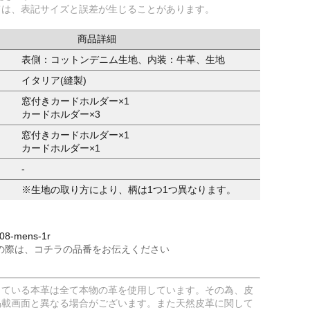
ては、表記サイズと誤差が生じることがあります。
商品詳細
表側：コットンデニム生地、内装：牛革、生地
イタリア(縫製)
窓付きカードホルダー×1
カードホルダー×3
窓付きカードホルダー×1
カードホルダー×1
-
※生地の取り方により、柄は1つ1つ異なります。
8-mens-1r
の際は、コチラの品番をお伝えください
している本革は全て本物の革を使用しています。その為、皮
掲載画面と異なる場合がございます。また天然皮革に関して