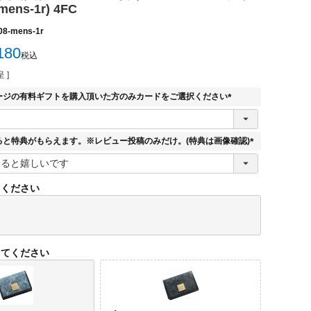
mens-1r) 4FC
08-mens-1r
180
税込
 ]
ージの有料ギフトを購入頂いた方のみカードをご選択ください
(
必
須
ると特典がもらえます。※レビュー投稿のみだけ。(特典は画像確認)
)
(
必
須
てください
)
してください