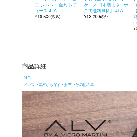
工 シルバー 金具 レデ
ケース 日本製【ネコポ
ィース 4FA
スで送料無料】 4FA
¥
16,500
¥
13,200
能
(税込)
(税込)
e
¥
商品詳細
item
メンズ
素材から探す・財布
その他の革