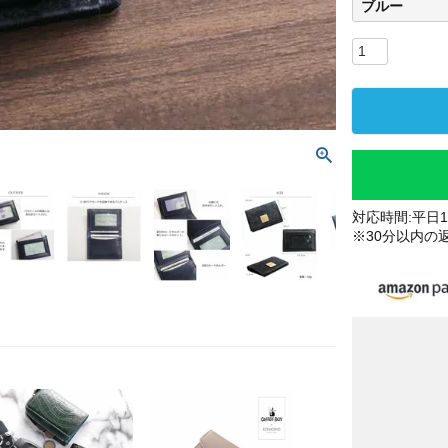
ブルー
対応時間:平日10
※30分以内の
ブル