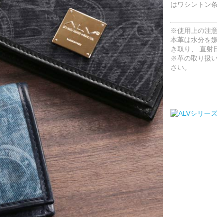
はワシントン
※使用上の注
本革は水分を
き取り、 直射
※革の取り扱
さい。