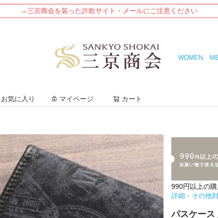
→三京商会を装った詐欺サイト・メールにご注意ください
WOMEN
M
検索
お気に入り
マイページ
カート
990円以上の
詳細・その他
パスケース 