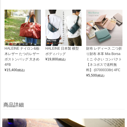
HALEINE ナイロン&栃
HALEINE 日本製 横型
財布 レディース 二つ折
木レザー たつのレザー
ボディバッグ
り財布 本革 Mia Borsa
ボストンバッグ 大きめ
¥
19,800
ミニ 小さい コンパクト
(税込)
4FB
【ネコポスで送料無
¥
15,400
料】 (07000338r) 4FC
(税込)
¥
5,500
(税込)
商品詳細