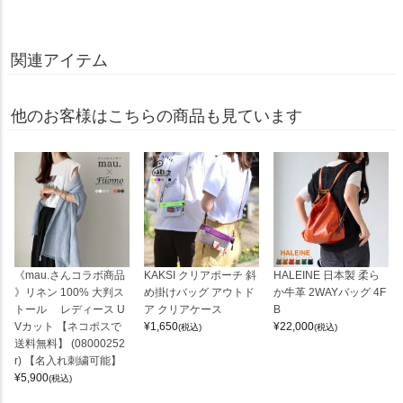
関連アイテム
他のお客様はこちらの商品も見ています
《mau.さんコラボ商品
KAKSI クリアポーチ 斜
HALEINE 日本製 柔ら
》リネン 100% 大判ス
め掛けバッグ アウトド
か牛革 2WAYバッグ 4F
トール レディース U
ア クリアケース
B
Vカット 【ネコポスで
¥
1,650
¥
22,000
(税込)
(税込)
送料無料】 (08000252
r) 【名入れ刺繍可能】
¥
5,900
(税込)