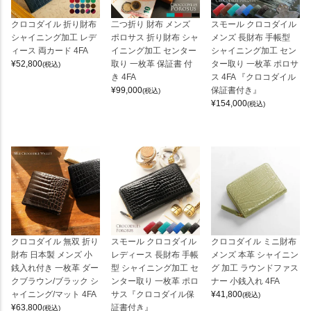
クロコダイル 折り財布
二つ折り 財布 メンズ
スモール クロコダイル
シャイニング加工 レデ
ポロサス 折り財布 シャ
メンズ 長財布 手帳型
ィース 両カード 4FA
イニング加工 センター
シャイニング加工 セン
¥
52,800
取り 一枚革 保証書 付
ター取り 一枚革 ポロサ
(税込)
き 4FA
ス 4FA 『クロコダイル
¥
99,000
保証書付き』
(税込)
¥
154,000
(税込)
クロコダイル 無双 折り
スモール クロコダイル
クロコダイル ミニ財布
財布 日本製 メンズ 小
レディース 長財布 手帳
メンズ 本革 シャイニン
銭入れ付き 一枚革 ダー
型 シャイニング加工 セ
グ 加工 ラウンドファス
クブラウン/ブラック シ
ンター取り 一枚革 ポロ
ナー 小銭入れ 4FA
ャイニング/マット 4FA
サス『クロコダイル保
¥
41,800
(税込)
¥
63,800
証書付き』
(税込)