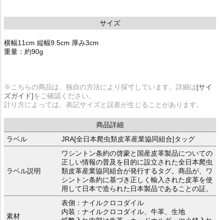
サイズ
横幅11cm 縦幅9.5cm 厚み3cm
重量：約90g
※こちらの商品は、独自の方法により採寸しています。詳細は
[サイ
ズガイド]
をご確認ください。
計り方によっては、表記サイズと誤差が生じることがあります。
商品詳細
ラベル
JRA[全日本爬虫類皮革産業協同組合]タッグ
ワシントン条約の啓蒙と国産皮革製品についての
正しい情報の普及を目的に設立された全日本爬虫
ラベル説明
類皮革産業協同組合が発行するタグ。商品が、ワ
シントン条約に基づき正しく輸入された皮革を使
用して日本で造られた日本製品であることの証。
表側：ナイルクロコダイル
内装：ナイルクロコダイル、牛革、生地
素材