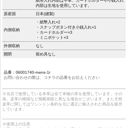
紙幣入れ内部は牛革、カードホルダーや小銭入れ
内部は生地を使用しています。
原産国
日本(縫製)
・紙幣入れ×2
・スナップボタン付き小銭入れ×1
内側収納
・カードホルダー×3
・ミニポケット×3
外側収納
なし
開閉
留め具なし
品番：06001740-mens-1r
お問い合わせの際は、コチラの品番をお伝えください
※当店で使用している本革は全て本物の革を使用しています。その
為、皮革の模様など掲載画面と異なる場合がございます。また天然
皮革に関してはワシントン条約を元に適正に輸入された商品を販売
しています。
※使用上の注意