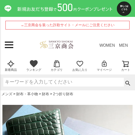
ペー
ジト
ップ
へ
→三京商会を装った詐欺サイト・メールにご注意ください
WOMEN
MEN
新着商品
ランキング
カテゴリ
お気に入り
マイページ
カート
メンズ
財布・革小物
財布
2つ折り財布