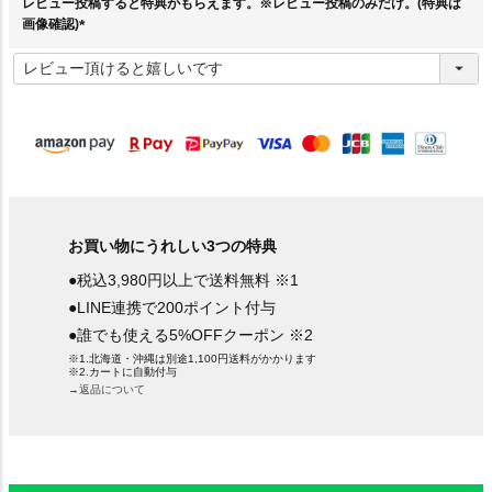
レビュー投稿すると特典がもらえます。※レビュー投稿のみだけ。(特典は
画像確認)
(
必
須
)
お買い物にうれしい3つの特典
●税込3,980円以上で送料無料 ※1
●LINE連携で200ポイント付与
●誰でも使える5%OFFクーポン ※2
※1.北海道・沖縄は別途1,100円送料がかかります
※2.カートに自動付与
→返品について