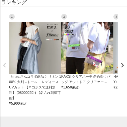
ランキング
1
2
3
《mau.さんコラボ商品 》リネン 1
KAKSI クリアポーチ 斜め掛けバ
HALEI
00% 大判ストール レディース
ッグ アウトドア クリアケース
Yバッグ 
UVカット 【ネコポスで送料無
¥
1,650
¥
22,000
(税込)
料】 (08000252r) 【名入れ刺繍可
能】
¥
5,900
(税込)