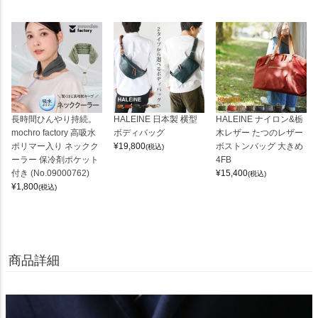
長時間ひんやり持続。
HALEINE 日本製 横型
HALEINE ナイロン&栃
mochro factory 高吸水
ボディバッグ
木レザー たつのレザー
ポリマー入り ネックク
¥
19,800
ボストンバッグ 大きめ
(税込)
ーラー 保冷剤ポケット
4FB
付き (No.09000762)
¥
15,400
(税込)
¥
1,800
(税込)
商品詳細