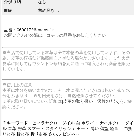
外側収納
なし
開閉
留め具なし
品番：06001796-mens-1r
お問い合わせの際は、コチラの品番をお伝えください
※当店で使用している本革は全て本物の革を使用しています。その
為、皮革の模様など掲載画面と異なる場合がございます。また天然
皮革に関してはワシントン条約を元に適正に輸入された商品を販売
しています。
※使用上の注意
本革は水分を嫌いますので、もし水に濡れたときには乾いた布で水
分をふき取り、 直射日光をさけ、自然乾燥させてください。
※革の取り扱いについて詳細は
[皮革の取り扱い・保管の方法]
をご確
認ください。
※キーワード：ヒマラヤクロコダイル 白 ホワイト ナイルクロコダイ
ル 本革 鰐革 スマート スタイリッシュ モード 薄い 薄型 軽量 二つ折
り財布 折財布 折り財布 さいふ ビジネス