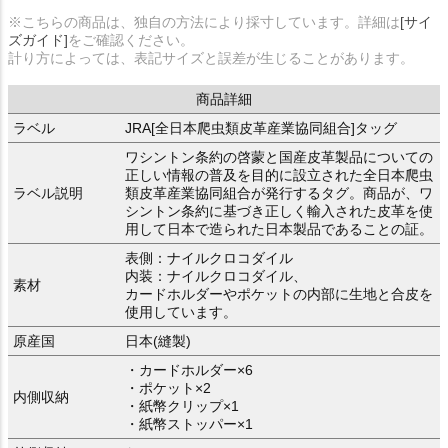
※こちらの商品は、独自の方法により採寸しています。詳細は
[サイ
ズガイド]
をご確認ください。
計り方によっては、表記サイズと誤差が生じることがあります。
商品詳細
ラベル
JRA[全日本爬虫類皮革産業協同組合]タッグ
ワシントン条約の啓蒙と国産皮革製品についての
正しい情報の普及を目的に設立された全日本爬虫
ラベル説明
類皮革産業協同組合が発行するタグ。商品が、ワ
シントン条約に基づき正しく輸入された皮革を使
用して日本で造られた日本製品であることの証。
表側：ナイルクロコダイル
内装：ナイルクロコダイル、
素材
カードホルダーやポケットの内部に生地と合皮を
使用しています。
原産国
日本(縫製)
・カードホルダー×6
・ポケット×2
内側収納
・紙幣クリップ×1
・紙幣ストッパー×1