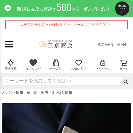
ペー
ジト
ップ
へ
→三京商会を装った詐欺サイト・メールにご注意ください
WOMEN
MEN
新着商品
ランキング
カテゴリ
お気に入り
マイページ
カート
メンズ
財布・革小物
財布
2つ折り財布