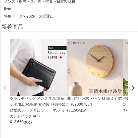
メンズ
財布・革小物
特集
日本製財布
item
特集ページ
2026年の開運日
新着商品
クラッチバッグ メンズ 牛革 本革
掛け時計 木製 パイン材 静音 丸時
掛け時計
シボ加工 A5収納 祝儀袋 冠婚葬祭
計 (09000765r)
計 (0900
結婚式 ループ革紐 フォーマル セ
¥
7,150
¥
7,150
(税込)
(
カンドバッグ 4FB
¥
12,650
(税込)