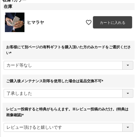
在庫
ヒマラヤ
カートに入れる
お客様にて別ページの有料ギフトを購入頂いた方のみカードをご選択くださ
い
(
必
須
)
ご購入後メンテナンス剤等を使用した場合は返品交換不可
(
必
須
)
レビュー投稿すると特典がもらえます。※レビュー投稿のみだけ。(特典は
画像確認)
(
必
須