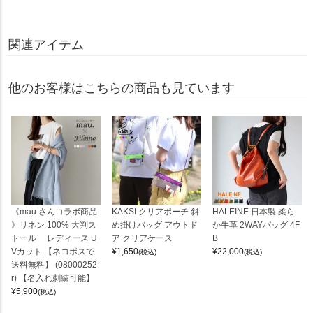
関連アイテム
他のお客様はこちらの商品も見ています
《mau.さんコラボ商品
KAKSI クリアポーチ 斜
HALEINE 日本製 柔ら
》リネン 100% 大判ス
め掛けバッグ アウトド
か牛革 2WAYバッグ 4F
トール レディース U
ア クリアケース
B
Vカット 【ネコポスで
¥
1,650
¥
22,000
(税込)
(税込)
送料無料】 (08000252
r) 【名入れ刺繍可能】
¥
5,900
(税込)